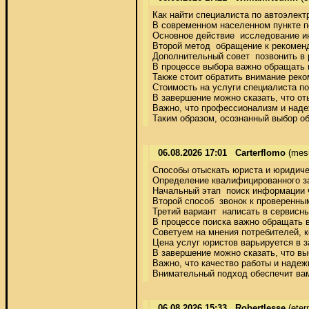
Как найти специалиста по автоэлектр
В современном населенном пункте п
Основное действие  исследование ин
Второй метод  обращение к рекомен
Дополнительный совет  позвонить в 
В процессе выбора важно обращать 
Также стоит обратить внимание реком
Стоимость на услуги специалиста по
В завершение можно сказать, что о
Важно, что профессионализм и надеж
Таким образом, осознанный выбор об
06.08.2026 17:01
Carterflomo
(mes
Способы отыскать юриста и юридичес
Определение квалифицированного защ
Начальный этап  поиск информации ч
Второй способ  звонок к проверенн
Третий вариант  написать в сервисн
В процессе поиска важно обращать в
Советуем на мнения потребителей, 
Цена услуг юристов варьируется в за
В завершение можно сказать, что в
Важно, что качество работы и надеж
Внимательный подход обеспечит вам
06.08.2026 15:33
Robertlesse
(eter