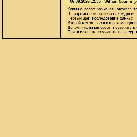
06.08.2026 12:55
WilliamNeumn
(e
Каким образом разыскать автоэлектри
В современном регионе нахождение 
Первый шаг  исследование данных че
Второй метод  звонок к рекомендова
Дополнительный совет  позвонить в 
При поиске важно учитывать за сер