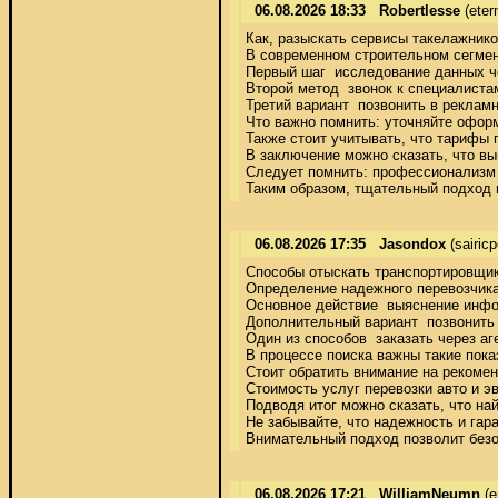
06.08.2026 18:33
Robertlesse
(eter
Как, разыскать сервисы такелажников
В современном строительном сегмен
Первый шаг  исследование данных че
Второй метод  звонок к специалиста
Третий вариант  позвонить в реклам
Что важно помнить: уточняйте оформ
Также стоит учитывать, что тарифы 
В заключение можно сказать, что вы
Следует помнить: профессионализм и
Таким образом, тщательный подход 
06.08.2026 17:35
Jasondox
(sairic
Способы отыскать транспортировщик 
Определение надежного перевозчика
Основное действие  выяснение инфор
Дополнительный вариант  позвонить 
Один из способов  заказать через а
В процессе поиска важны такие пока
Стоит обратить внимание на рекомен
Стоимость услуг перевозки авто и э
Подводя итог можно сказать, что н
Не забывайте, что надежность и гара
Внимательный подход позволит безо
06.08.2026 17:21
WilliamNeumn
(e