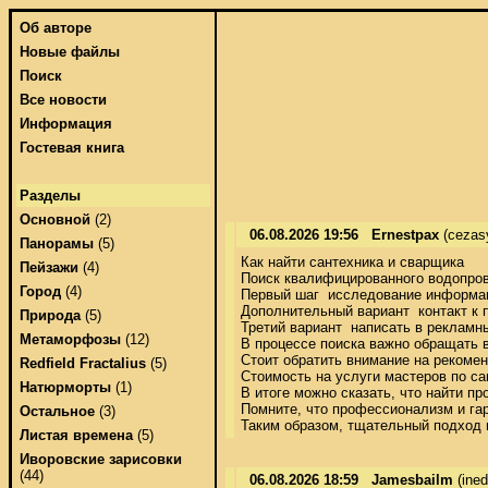
Об авторе
Новые файлы
Поиск
Все новости
Информация
Гостевая книга
Разделы
Основной
(2)
06.08.2026 19:56
Ernestpax
(cezas
Панорамы
(5)
Как найти сантехника и сварщика 

Пейзажи
(4)
Поиск квалифицированного водопров
Город
(4)
Первый шаг  исследование информаци
Дополнительный вариант  контакт к 
Природа
(5)
Третий вариант  написать в рекламн
Метаморфозы
(12)
В процессе поиска важно обращать в
Стоит обратить внимание на рекомен
Redfield Fractalius
(5)
Стоимость на услуги мастеров по са
Натюрморты
(1)
В итоге можно сказать, что найти п
Помните, что профессионализм и гар
Остальное
(3)
Таким образом, тщательный подход 
Листая времена
(5)
Иворовские зарисовки
(44)
06.08.2026 18:59
Jamesbailm
(ine