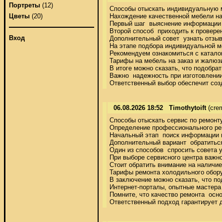
Портреты
(12)
Способы отыскать индивидуальную м
Нахождение качественной мебели на
Цветы
(20)
Первый шаг  выяснение информации 
Второй способ  приходить к провере
Вход
Дополнительный совет  узнать отзыв
На этапе подбора индивидуальной ме
Рекомендуем ознакомиться с катало
Тарифы на мебель на заказ и жалюзи
В итоге можно сказать, что подобра
Важно  надежность при изготовлении
Ответственный выбор обеспечит соз
06.08.2026 18:52
Timothytoift
(cre
Способы отыскать сервис по ремонту
Определение профессионального рем
Начальный этап  поиск информации 
Дополнительный вариант  обратитьс
Один из способов  спросить совета 
При выборе сервисного центра важно
Стоит обратить внимание на наличие
Тарифы ремонта холодильного оборуд
В заключение можно сказать, что под
Интернет-порталы, опытные мастера 
Помните, что качество ремонта  осн
Ответственный подход гарантирует 