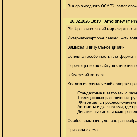
Выбор выгодного ОСАГО  залог спок
26.02.2026 18:19
Arnoldhew
(menm
Pin Up казино: яркий мир азартных иг
Интернет-азарт уже ceased быть тол
Замысел и визуальное дизайн 

Основная особенность платформы  не
Перемещение по сайту инстинктивно 
Геймерский каталог 

Коллекция развлечений содержит ряд
	Стандартные и автоматы с разнообразной тематикой 

	Традиционные развлечения: рулетка, блэкджек, покерные игры, бакара 

	 Живое зал с профессиональными дилерами 

	Автоматы с джекпотами, где призы достигают внушительных величин 

	Динамичные игры и краш-развлечения для поклонников динамичного игрового процесса 

Особое внимание уделено разнообра
Призовая схема 
