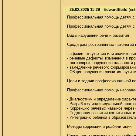
26.02.2026 15:29
EdwardBeild
(not
Профессиональная помощь детям с н
Профессиональная помощь детям с н
Виды нарушений речи и развития 

Среди распространённых патологий 
- афазия  отсутствие или значитель
- речевые дефекты  изменения в прои
- логоневроз  нарушение плавности ре
- замедление речевого формирования
- Общие нарушения развития  аутиз
Цели и задачи профессиональной по
Профессиональная помощь направлен
- Диагностику и определение характе
- Разработку индивидуальной програ
- Коррекцию речевых навыков через 
- Поддержку развития когнитивных и
- Интеграцию ребёнка в образователь
Методы коррекции и реабилитации 

Специалисты применяют разнообразны