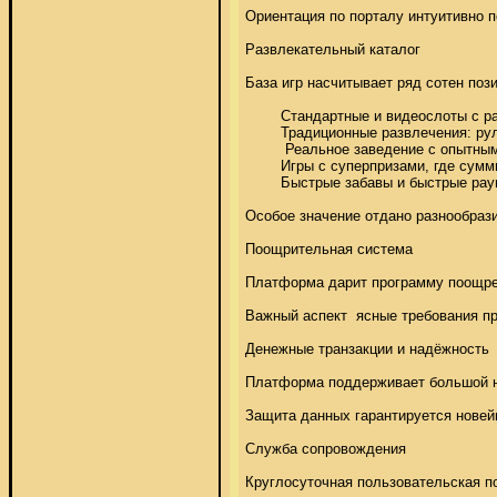
Ориентация по порталу интуитивно п
Развлекательный каталог 

База игр насчитывает ряд сотен поз
	Стандартные и видеослоты с разнообразной направленностью 

	Традиционные развлечения: рулетка, блэкджек, покерные игры, punto banco 

	 Реальное заведение с опытными дилерами 

	Игры с суперпризами, где суммы достигают огромных сумм 

	Быстрые забавы и быстрые раунды для фанатов динамичного геймплея 

Особое значение отдано разнообрази
Поощрительная система 

Платформа дарит программу поощрен
Важный аспект  ясные требования пр
Денежные транзакции и надёжность 

Платформа поддерживает большой на
Защита данных гарантируется новейш
Служба сопровождения 

Круглосуточная пользовательская по