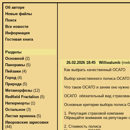
Об авторе
Новые файлы
Поиск
Все новости
Информация
Гостевая книга
Разделы
Основной
(2)
26.02.2026 18:45
Williealumb
(meb
Панорамы
(5)
Как выбрать качественный ОСАГО 

Пейзажи
(4)
Город
(4)
Выбор качественного полиса ОСАГО  
Природа
(5)
Что такое ОСАГО и зачем оно нужно 
Метаморфозы
(12)
ОСАГО  обязательный вид страхован
Redfield Fractalius
(5)
Натюрморты
(1)
Основные критерии выбора полиса О
Остальное
(3)
1. Репутация страховой компании 

Листая времена
(5)
Обращайте внимание на репутацию ст
Иворовские зарисовки
2. Стоимость полиса 

(44)