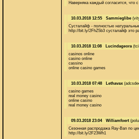
Наверняка каждый согласится, что с
10.03.2018 12:55
Sammieglibe
(vit
Сусталайф - полностью натуральные 
http://bit.ly/2FhZ5b3 сусталайф это 
10.03.2018 11:08
Lucindageora
(tc
casinos online 

casino online 

cassino 

online casino games
10.03.2018 07:48
Lethavax
(adcsde
casino games 

real money casino 

online casino 

real money casino
09.03.2018 23:04
Williamfoert
(polu
Сезонная распродажа Ray-Ban по цен
http://bit.ly/2F23Wh1