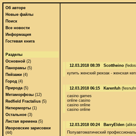
Об авторе
Новые файлы
Поиск
Все новости
Информация
Гостевая книга
Разделы
Основной
(2)
12.03.2018 08:39
Scottheino
(fedos
Панорамы
(5)
купить женский рюкзак - женская ке
Пейзажи
(4)
Город
(4)
Природа
(5)
12.03.2018 06:15
Karenfuh
(fesnufn
Метаморфозы
(12)
casino games 

online casino 

Redfield Fractalius
(5)
casino online 

Натюрморты
(1)
casino online
Остальное
(3)
Листая времена
(5)
12.03.2018 00:24
BarryElden
(alik
Иворовские зарисовки
Полуавтоматический профессиональн
(44)