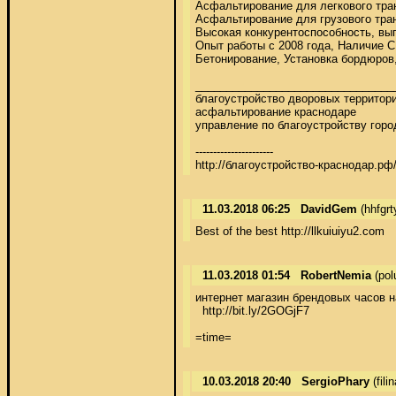
Асфальтирование для легкового тран
Асфальтирование для грузового тран
Высокая конкурентоспособность, выпо
Опыт работы с 2008 года, Наличи
Бетонирование, Установка бордюров,
_________________________________
благоустройство дворовых территори
асфальтирование краснодаре

управление по благоустройству горо
---------------------- 

http://благоустройство-краснодар.рф
11.03.2018 06:25
DavidGem
(hhfgr
Best of the best http://llkuiuiyu2.com
11.03.2018 01:54
RobertNemia
(pol
интернет магазин брендовых часов н
  http://bit.ly/2GOGjF7 

=time=
10.03.2018 20:40
SergioPhary
(fil