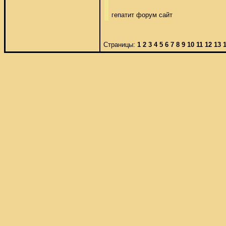
гепатит форум сайт
Страницы:
1
2
3
4
5
6
7
8
9
10
11
12
13