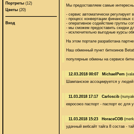
Портреты
(12)
Мы предоставляем самые интересные
Цветы
(20)
- сервис автоматически регулирует 
- процесс конвертации финансовых с
Вход
- оперативное содействие группы соп
- мы сможем предоставить скидки дл
- исключительно выгодные курсы обм
На этом портале разработана партне
Наш обменный пункт биткоинов Betatr
популярные обмены на сервисе биткои
12.03.2018 00:07
MichaelPem
(val
Шампанское ассоциируется у людей с
11.03.2018 17:17
Carloscib
(nunyak
евросоюз паспорт - паспорт ес для у
11.03.2018 15:23
HoraceCOB
(merk
удачный вебсайт тайга 8 состав - тай