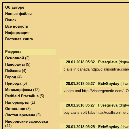
Об авторе
Новые файлы
Поиск
Все новости
Информация
Гостевая книга
Разделы
Основной
(2)
28.01.2018 05:32
Fvesgrieva
(drgt
Панорамы
(5)
cialis in canada http://ciallisonline.com
Пейзажи
(4)
Город
(4)
Природа
(5)
28.01.2018 05:27
EcfvSoyday
(drwe
Метаморфозы
(12)
viagra oral http://viasergeneric.com/  
Redfield Fractalius
(5)
Натюрморты
(1)
28.01.2018 05:27
Fvesgrieva
(drgt
Остальное
(3)
buy cialis soft tabs http://ciallisonline
Листая времена
(5)
Иворовские зарисовки
(44)
28.01.2018 05:25
EcfvSoyday
(drwe