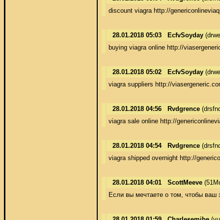
discount viagra http://genericonlinevia
28.01.2018 05:03
EcfvSoyday
(drwe
buying viagra online http://viasergener
28.01.2018 05:02
EcfvSoyday
(drwe
viagra suppliers http://viasergeneric.c
28.01.2018 04:56
Rvdgrence
(drsfn
viagra sale online http://genericonline
28.01.2018 04:54
Rvdgrence
(drsfn
viagra shipped overnight http://generic
28.01.2018 04:01
ScottMeeve
(51Mu
Если вы мечтаете о том, чтобы ваш 
28.01.2018 01:59
Charlesemibe
(yu