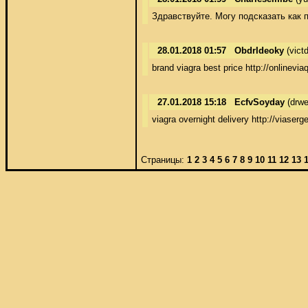
Здравствуйте. Могу подсказать как 
28.01.2018 01:57
ObdrIdeoky
(vict
brand viagra best price http://onlinevi
27.01.2018 15:18
EcfvSoyday
(drwe
viagra overnight delivery http://viaser
Страницы:
1
2
3
4
5
6
7
8
9
10
11
12
13