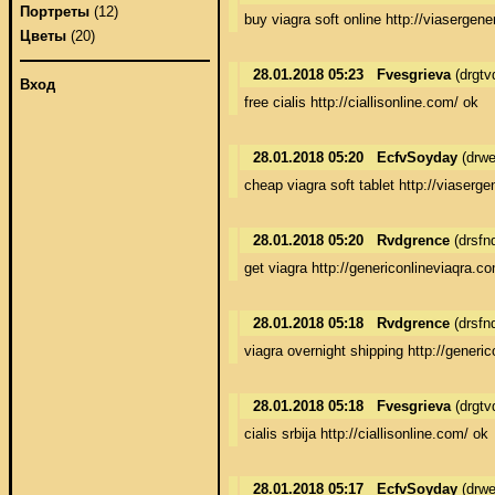
Портреты
(12)
buy viagra soft online http://viasergen
Цветы
(20)
28.01.2018 05:23
Fvesgrieva
(drgt
Вход
free cialis http://ciallisonline.com/ ok
28.01.2018 05:20
EcfvSoyday
(drwe
cheap viagra soft tablet http://viaserg
28.01.2018 05:20
Rvdgrence
(drsfn
get viagra http://genericonlineviaqra.c
28.01.2018 05:18
Rvdgrence
(drsfn
viagra overnight shipping http://generi
28.01.2018 05:18
Fvesgrieva
(drgt
cialis srbija http://ciallisonline.com/ ok
28.01.2018 05:17
EcfvSoyday
(drwe