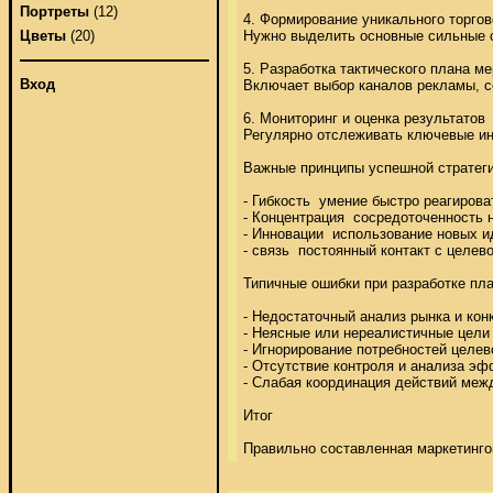
Портреты
(12)
4. Формирование уникального торгов
Нужно выделить основные сильные сто
Цветы
(20)
5. Разработка тактического плана ме
Вход
Включает выбор каналов рекламы, со
6. Мониторинг и оценка результатов 

Регулярно отслеживать ключевые инд
Важные принципы успешной стратеги
- Гибкость  умение быстро реагирова
- Концентрация  сосредоточенность н
- Инновации  использование новых ид
- связь  постоянный контакт с целев
Типичные ошибки при разработке пла
- Недостаточный анализ рынка и конк
- Неясные или нереалистичные цели 
- Игнорирование потребностей целево
- Отсутствие контроля и анализа эф
- Слабая координация действий межд
Итог 

Правильно составленная маркетинго