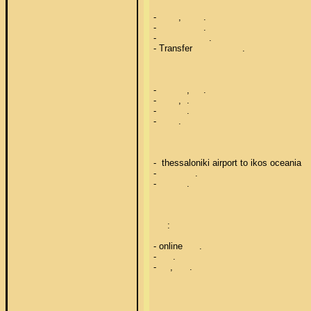
-        ,        . 

-                 . 

-                   . 

- Transfer                  . 

-           ,     . 

-        ,  . 

-           . 

-        . 

-  thessaloniki airport to ikos oceania      
-              . 

-           . 

     : 

- online      . 

-      . 

-     ,      . 

                   .    ,     ,        ,           .