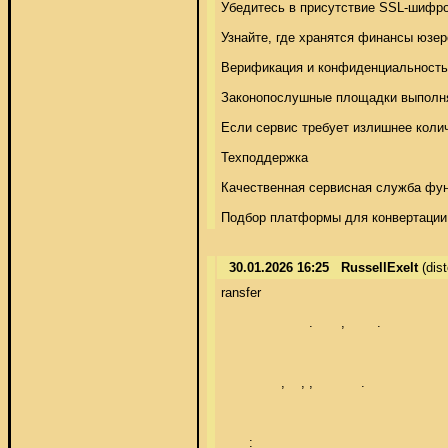
Убедитесь в присутствие SSL-шифро
Узнайте, где хранятся финансы юзе
Верификация и конфиденциальность 
Законопослушные площадки выполняю
Если сервис требует излишнее колич
Техподдержка 

Качественная сервисная служба функ
Подбор платформы для конвертации 
30.01.2026 16:25
RussellExelt
(dis
ransfer   

                      .       ,        . 

               ,    , ,            . 

       : 
