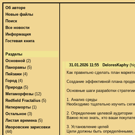
Об авторе
Новые файлы
Поиск
Все новости
Информация
Гостевая книга
Разделы
Основной
(2)
31.01.2026 11:55
DeloresKaphy
(hi
Панорамы
(5)
Как правильно сделать план маркетин
Пейзажи
(4)
Город
(4)
Создание эффективной плана продви
Природа
(5)
Основные шаги разработки стратегии 
Метаморфозы
(12)
1. Анализ среды 

Redfield Fractalius
(5)
Необходимо тщательно изучить сегме
Натюрморты
(1)
2. Определение целевой аудитории 

Остальное
(3)
Важно ясно знать, кто ваши покупате
Листая времена
(5)
3. Установление целей 

Иворовские зарисовки
Цели должны быть определёнными, и
(44)