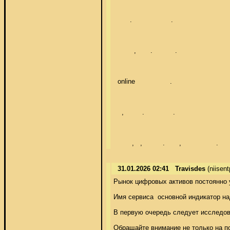
        .                   . 

          ,       .           . 

  online                 . 

    ,         .              . 

         ,   ,          .       ,                 .
31.01.2026 02:41
Travisdes
(niisen
Рынок цифровых активов постоянно 
Имя сервиса  основной индикатор на
В первую очередь следует исследов
Обращайте внимание не только на по