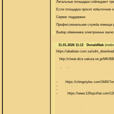
Легальные площадки соблюдают треб
Если площадка просит избыточное о
Сервис поддержки 

Профессиональная служба помощи раб
Выбор обменника электронных валют
31.01.2026 11:12
DonaldNab
(midsr
https://ababtain.com.sa/sdm_downloads/4
   http://cheat-dice.sakura.ne.jp/MK/BB
    ,     : ,     .      . 

-        https://chingstyles.com/344
-              . 

-         . 

-          https://www.120spcthai.co
            .           . 
