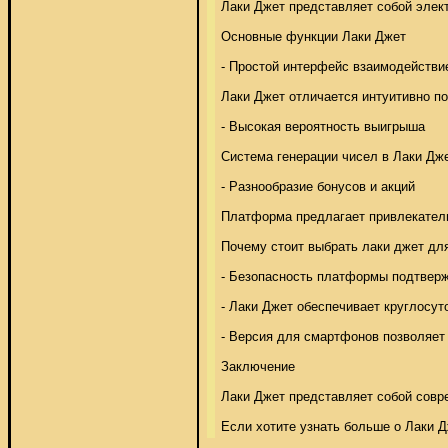
Лаки Джет представляет собой элект
Основные функции Лаки Джет 

- Простой интерфейс взаимодействие
Лаки Джет отличается интуитивно по
- Высокая вероятность выигрыша 

Система генерации чисел в Лаки Дже
- Разнообразие бонусов и акций 

Платформа предлагает привлекатель
Почему стоит выбрать лаки джет для
- Безопасность платформы подтверж
- Лаки Джет обеспечивает круглосут
- Версия для смартфонов позволяет и
Заключение 

Лаки Джет представляет собой совр
Если хотите узнать больше о Лаки 