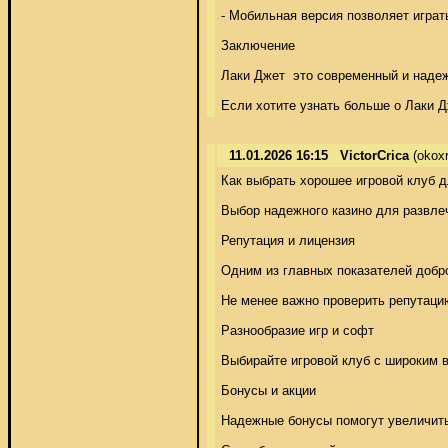
- Мобильная версия позволяет играть
Заключение 

Лаки Джет  это современный и надеж
Если хотите узнать больше о Лаки 
11.01.2026 16:15
VictorCrica
(okox
Как выбрать хорошее игровой клуб д
Выбор надежного казино для развлеч
Репутация и лицензия 

Одним из главных показателей добро
Не менее важно проверить репутаци
Разнообразие игр и софт 

Выбирайте игровой клуб с широким вы
Бонусы и акции 

Надежные бонусы помогут увеличить 