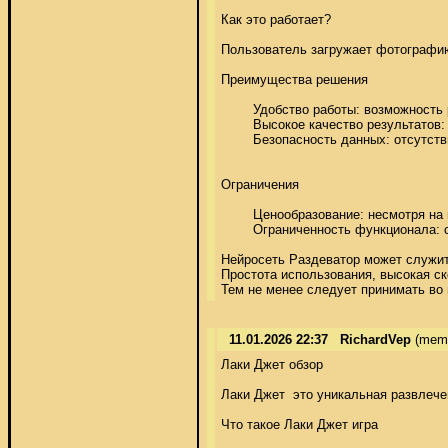
Как это работает? 

Пользователь загружает фотографию 
Преимущества решения 

	Удобство работы: возможность работы через браузер и через Telegram делает взаимодействие более простым. 

	Высокое качество результатов: точное определение элементов одежды и качественное удаление обеспечивают реалистичность конечного результата. 

	Безопасность данных: отсутствие долговременного хранения файлов защищает личные фотографии пользователей. 

Ограничения 

	Ценообразование: несмотря на пробную бесплатную версию, полноценное использование требует платной подписки. 

	Ограниченность функционала: сервис предназначен исключительно для снятия одежды с фотографий, что ограничивает его применение в других областях. 

Нейросеть Раздеватор может служить
Простота использования, высокая ск
Тем не менее следует принимать во 
11.01.2026 22:37
RichardVep
(memb
Лаки Джет обзор 

Лаки Джет  это уникальная развлече
Что такое Лаки Джет игра 
