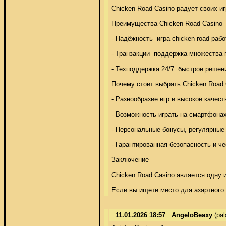
Chicken Road Casino радует своих и
Преимущества Chicken Road Casino 

- Надёжность  игра chicken road раб
- Транзакции  поддержка множества 
- Техподдержка 24/7  быстрое решени
Почему стоит выбрать Chicken Road C
- Разнообразие игр и высокое качеств
- Возможность играть на смартфонах.
- Персональные бонусы, регулярные 
- Гарантированная безопасность и ч
Заключение 

Chicken Road Casino является одну 
Если вы ищете место для азартного
11.01.2026 18:57
AngeloBeaxy
(pa