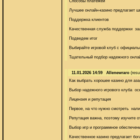
Способы платежей 

Лучшее онлайн-казино предлагает ши
Поддержка клиентов 

Качественная служба поддержки  зал
Подведем итог 

Выбирайте игровой клуб с официаль
Тщательный подбор надежного онлайн
11.01.2026 14:59
Allenewraro
(resu
Как выбрать хорошее казино для аза
Выбор надежного игрового клуба  осн
Лицензия и репутация 

Первое, на что нужно смотреть  нал
Репутация важна, поэтому изучите о
Выбор игр и программное обеспечени
Качественное казино предлагает бог