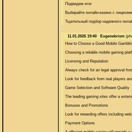
Подведем итог 

Выбирайте онлайн-казино с лицензи
Тщательный подбор надежного онлайн
11.01.2026 19:40
Eugenebrism
(ph
How to Choose a Good Mobile Gambling
Choosing a reliable mobile gaming platf
Licensing and Reputation 

Always check for an legal approval fro
Look for feedback from real players and
Game Selection and Software Quality 

The leading gaming sites offer a exten
Bonuses and Promotions 

Look for rewarding offers including
Payment Options 

A efficient mobile casino will provide a