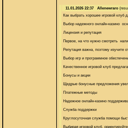
11.01.2026 22:37
Allenewraro
(resu
Как выбрать хорошее игровой клуб дл
Выбор надежного онлайн-казино  осн
Лицензия и репутация 

Первое, на что нужно смотреть  нал
Репутация важна, поэтому изучите о
Выбор игр и программное обеспечени
Качественное игровой клуб предлага
Бонусы и акции 

Щедрые бонусные предложения увели
Платежные методы 

Надежное онлайн-казино поддерживае
Служба поддержки 

Круглосуточная служба помощи быстр
Выбирая игровой клуб, ориентируйте