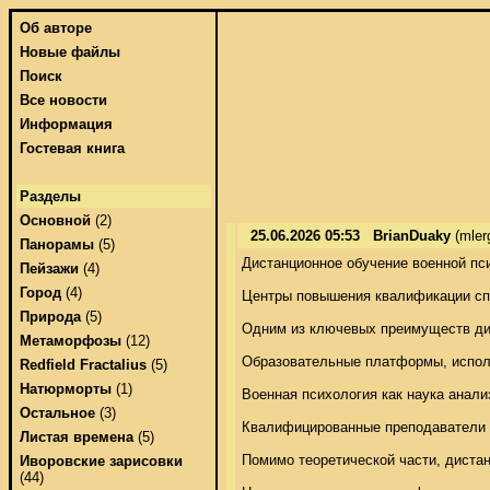
Об авторе
Новые файлы
Поиск
Все новости
Информация
Гостевая книга
Разделы
Основной
(2)
25.06.2026 05:53
BrianDuaky
(mler
Панорамы
(5)
Дистанционное обучение военной пс
Пейзажи
(4)
Город
(4)
Центры повышения квалификации спе
Природа
(5)
Одним из ключевых преимуществ дис
Метаморфозы
(12)
Образовательные платформы, использ
Redfield Fractalius
(5)
Натюрморты
(1)
Военная психология как наука анали
Остальное
(3)
Квалифицированные преподаватели и э
Листая времена
(5)
Помимо теоретической части, диста
Иворовские зарисовки
(44)