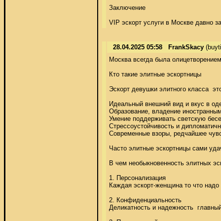
Заключение 

VIP эскорт услуги в Москве давно 
28.04.2025 05:58
FrankSkacy
(buyt
Москва всегда была олицетворением 
Кто такие элитные эскортницы 

Эскорт девушки элитного класса  эт
Идеальный внешний вид и вкус в оде
Образование, владение иностранным
Умение поддерживать светскую бесед
Стрессоустойчивость и дипломатично
Современные взоры, редчайшее чувст
Часто элитные эскортницы сами удач
В чем необыкновенность элитных эск
1. Персонализация 

Каждая эскорт-женщина то что надо
2. Конфиденциальность 

Деликатность и надежность  главный 