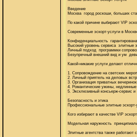
Введение 

Москва  город роскоши, больших ста
По какой причине выбирают VIP эскор
Современные эскорт-услуги в Москв
Конфиденциальность  гарантирована 
Высокий уровень сервиса  элитные э
Личный подход  программки сопрово
Безупречный внешний вид и ум  деви
Какой-никакие услуги делают отличн
1. Сопровождение на светских мероп
2. Личный приятель на деловых встре
3. Организация приватных вечеринок 
4. Романтические ужины, недлинные 
5. Эксклюзивный консьерж-сервис и по
Безопасность и этика 

Профессиональные элитные эскорт-у
Кого избирают в качестве VIP эскорта
Модельная наружность  принципиальн
Элитные агентства также работают 