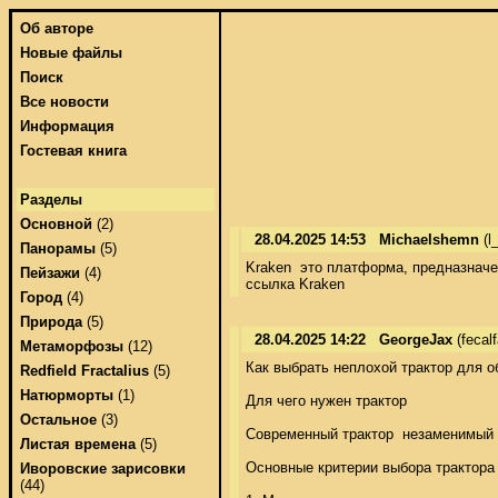
Об авторе
Новые файлы
Поиск
Все новости
Информация
Гостевая книга
Разделы
Основной
(2)
28.04.2025 14:53
Michaelshemn
(l
Панорамы
(5)
Kraken  это платформа, предназначе
Пейзажи
(4)
ссылка Kraken
Город
(4)
Природа
(5)
28.04.2025 14:22
GeorgeJax
(fecal
Метаморфозы
(12)
Как выбрать неплохой трактор для об
Redfield Fractalius
(5)
Натюрморты
(1)
Для чего нужен трактор 

Остальное
(3)
Современный трактор  незаменимый п
Листая времена
(5)
Основные критерии выбора трактора 
Иворовские зарисовки
(44)