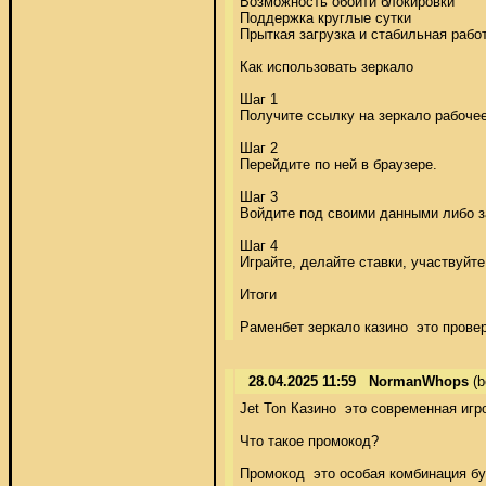
Возможность обойти блокировки 

Поддержка круглые сутки 

Прыткая загрузка и стабильная работ
Как использовать зеркало 

Шаг 1 

Получите ссылку на зеркало рабочее.
Шаг 2 

Перейдите по ней в браузере. 

Шаг 3 

Войдите под своими данными либо за
Шаг 4 

Играйте, делайте ставки, участвуйте
Итоги 

Раменбет зеркало казино  это прове
28.04.2025 11:59
NormanWhops
(b
Jet Ton Казино  это современная иг
Что такое промокод? 

Промокод  это особая комбинация бук