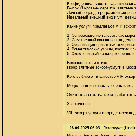
Конфиденциальность  гарантирована 
Высокий уровень сервиса  элитные э
Личный подход  программки сопрово
Идеальный внешний вид и ум  девицы
Какие услуги предлагают VIP эскорт
1. Сопровождение на светских мероп
2. Собственный компаньон на деловы
3. Организация приватных вечеринок 
4. Романтические ужины, краткие или
5. Эксклюзивный консьерж-сервис и п
Безопасность и этика 

Проф элитные эскорт-услуги в Моск
Кого выбирают в качестве VIP эскорт
Модельная внешность  очень важна, 
Элитные агентства также работают 
Заключение 

VIP эскорт услуги в городе москва
28.04.2025 06:03
Jeremyvat
(blacl
Москва Элитные Эскорт Услуги 
