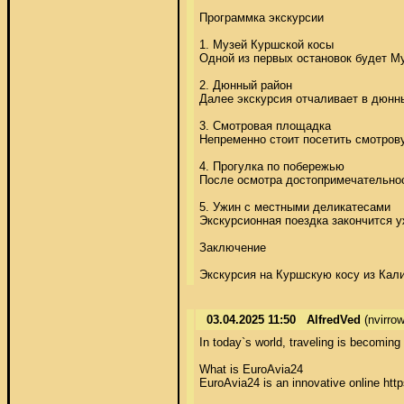
Программка экскурсии 

1. Музей Куршской косы 

Одной из первых остановок будет Му
2. Дюнный район 

Далее экскурсия отчаливает в дюнн
3. Смотровая площадка 

Непременно стоит посетить смотровую
4. Прогулка по побережью 

После осмотра достопримечательнос
5. Ужин с местными деликатесами 

Экскурсионная поездка закончится у
Заключение 

Экскурсия на Куршскую косу из Кали
03.04.2025 11:50
AlfredVed
(nvirro
In today`s world, traveling is becoming more and more accessible and fashionable. However the cost of airline tickets often becomes a serious obstacle for many wanderers. Specifically why the EuroAvia24 airline tickets search system is an indispensable inventory those who desire to explore the world without overpaying for flights. 
 
What is EuroAvia24 
EuroAvia24 is an innovative online https://shayhillel.com/2020/01/19/hello-world/?unapproved=173262&moderation-hash=1db2e6cb4cfb005b138787dc35e6dec6#comment-173262 platform designed to search and book airline tickets at the best costs. The system covers all destinations and offers users a wide choice of flights from various airlines, including both large international carriers and low-cost airlines. 
 
Benefits of using EuroAvia24 
Saving time and money. EuroAvia24 automatically compares fares from many airlines, allowing users instantly find the cheapest options. This eliminates the need to manually search for tickets on websites of various carriers, which saves money and time. 
 
User-friendly interface. The platform https://oknalife52.ru/?name=WillieEnrog&email=gautankonnma1986%40mailopenz.com&text=%D0%9