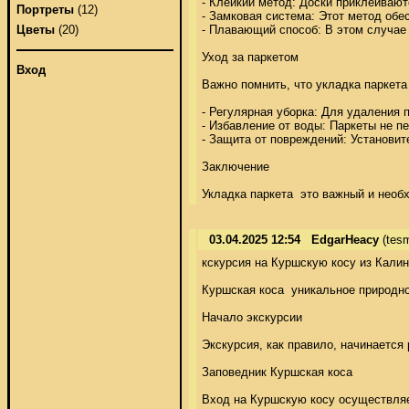
- Клейкий метод: Доски приклеиваютс
Портреты
(12)
- Замковая система: Этот метод обе
- Плавающий способ: В этом случае 
Цветы
(20)
Уход за паркетом 

Вход
Важно помнить, что укладка паркета
- Регулярная уборка: Для удаления 
- Избавление от воды: Паркеты не п
- Защита от повреждений: Установит
Заключение 

Укладка паркета  это важный и необ
03.04.2025 12:54
EdgarHeacy
(tes
кскурсия на Куршскую косу из Калин
Куршская коса  уникальное природно
Начало экскурсии 

Экскурсия, как правило, начинается
Заповедник Куршская коса 

Вход на Куршскую косу осуществляет