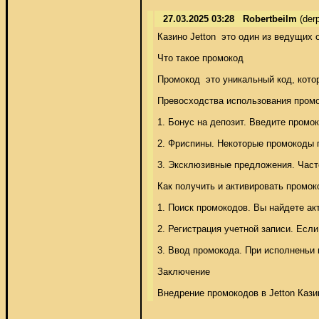
27.03.2025 03:28
Robertbeilm
(der
Казино Jetton  это один из ведущих
Что такое промокод 

Промокод  это уникальный код, кото
Превосходства использования промо
1. Бонус на депозит. Введите промо
2. Фриспины. Некоторые промокоды 
3. Эксклюзивные предложения. Часто
Как получить и активировать промоко
1. Поиск промокодов. Вы найдете а
2. Регистрация учетной записи. Если
3. Ввод промокода. При исполненьи 
Заключение 

Внедрение промокодов в Jetton Каз