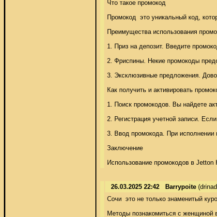
Что такое промокод 

Промокод  это уникальный код, кото
Преимущества использования промок
1. Приз на депозит. Введите промок
2. Фриспины. Некие промокоды пред
3. Эксклюзивные предложения. Довол
Как получить и активировать промоко
1. Поиск промокодов. Вы найдете ак
2. Регистрация учетной записи. Если
3. Ввод промокода. При исполнении 
Заключение 

Использование промокодов в Jetton 
26.03.2025 22:42
Barrypoite
(drina
Сочи  это не только знаменитый кур
Методы познакомиться с женщиной в