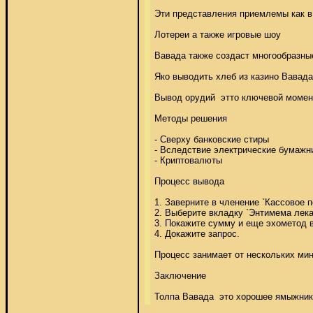
Эти представления приемлемы как в 
Лотереи а также игровые шоу 

Вавада также создаст многообразные 
Яко выводить хлеб из казино Вавада 
Вывод орудий  этто ключевой момент
Методы решения 

- Сверху банковские стиры 

- Вследствие электрические бумажни
- Криптовалюты 

Процесс вывода 

1. Заверните в членение `Кассовое п
2. Выберите вкладку `Энтимема лекар
3. Покажите сумму и еще эхометод в
4. Докажите запрос. 

Процесс занимает от нескольких мину
Заключение 

Толпа Вавада  это хорошее ямыжник 