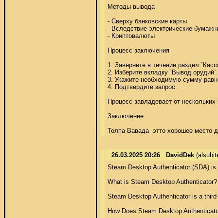
Методы вывода 

- Сверху банковские карты 

- Вследствие электрические бумажни
- Криптовалюты 

Процесс заключения 

1. Заверните в течение раздел `Касс
2. Изберите вкладку `Вывод орудий`. 
3. Укажите необходимую сумму равно
4. Подтвердите запрос. 

Процесс завладевает от нескольких 
Заключение 

Толпа Вавада  этто хорошее место д
26.03.2025 20:26
DavidDek
(alsubi
Steam Desktop Authenticator (SDA) is an
What is Steam Desktop Authenticator? 
Steam Desktop Authenticator is a third-
How Does Steam Desktop Authenticato