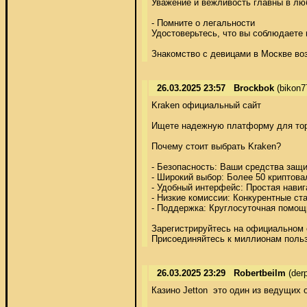
Уважение и вежливость главны в лю
- Помните о легальности 

Удостоверьтесь, что вы соблюдаете 
Знакомство с девицами в Москве во
26.03.2025 23:57
Brockbok
(bikon7
Kraken официальный сайт 

Ищете надежную платформу для торго
Почему стоит выбрать Kraken? 

- Безопасность: Ваши средства защ
- Широкий выбор: Более 50 криптовал
- Удобный интерфейс: Простая навиг
- Низкие комиссии: Конкурентные ст
- Поддержка: Круглосуточная помощь
Зарегистрируйтесь на официальном с
Присоединяйтесь к миллионам польз
26.03.2025 23:29
Robertbeilm
(der
Казино Jetton  это один из ведущих