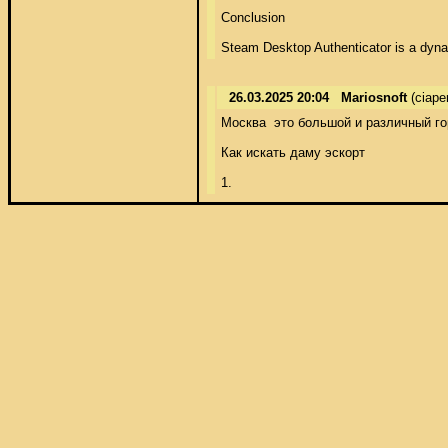
Conclusion 

Steam Desktop Authenticator is a dynam
26.03.2025 20:04
Mariosnoft
(ciap
Москва  это большой и различный го
Как искать даму эскорт 

1.