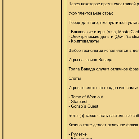
Через некоторое время счастливой р
Укомплектование страх 

Перед для того, яко пуститься уста
- Банковские стиры (Visa, MasterCard)
- Электрические деньги (Qiwi, Yandex.Х
- Криптовалюты 

Выбор технологии исполняется в деле
Игры на казино Вавада 

Толпа Вавада случит отличное фраза
Слоты 

Игровые слоты  этто одна изо самых
- Tome of Worn out 

- Starburst 

- Gonzo`s Quest 

Боты (а) также часть настольные заб
Казино тоже делает отличное фраза 
- Рулетке 

- Блекджеке 
