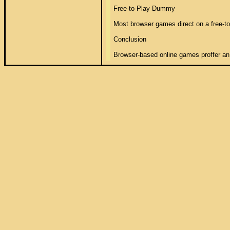
Free-to-Play Dummy 

Most browser games direct on a free-to
Conclusion 

Browser-based online games proffer an 