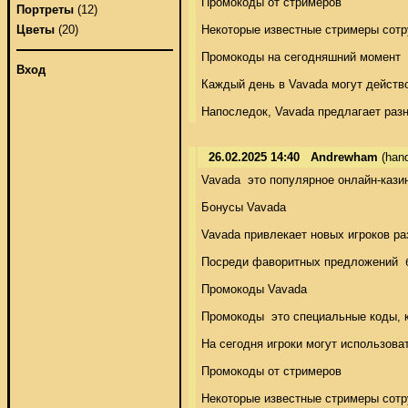
Промокоды от стримеров 

Портреты
(12)
Некоторые известные стримеры сотр
Цветы
(20)
Промокоды на сегодняшний момент 

Вход
Каждый день в Vavada могут действо
Напоследок, Vavada предлагает раз
26.02.2025 14:40
Andrewham
(han
Vavada  это популярное онлайн-каз
Бонусы Vavada 

Vavada привлекает новых игроков ра
Посреди фаворитных предложений  б
Промокоды Vavada 

Промокоды  это специальные коды, к
На сегодня игроки могут использова
Промокоды от стримеров 

Некоторые известные стримеры сотр