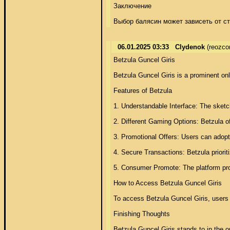
Заключение 

Выбор балясин может зависеть от ст
06.01.2025 03:33
Clydenok
(reozco
Betzula Guncel Giris 

Betzula Guncel Giris is a prominent onl
Features of Betzula 

1. Understandable Interface: The sketch
2. Different Gaming Options: Betzula of
3. Promotional Offers: Users can adopt
4. Secure Transactions: Betzula priori
5. Consumer Promote: The platform provi
How to Access Betzula Guncel Giris 

To access Betzula Guncel Giris, users o
Finishing Thoughts 

Betzula Guncel Giris stands to in the 