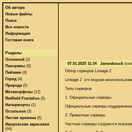
Об авторе
Новые файлы
Поиск
Все новости
Информация
Гостевая книга
Разделы
Основной
(2)
07.01.2025 11:34
Jamesbouck
(ste
Панорамы
(5)
Обзор серверов Lineage 2 

Пейзажи
(4)
Город
(4)
Lineage 2  это модная многопользов
Природа
(5)
Типы серверов 

Метаморфозы
(12)
1. Официальные серверы 

Redfield Fractalius
(5)
Натюрморты
(1)
Официальные серверы поддерживаютс
Остальное
(3)
2. Приватные серверы 

Листая времена
(5)
Частные серверы создаются игрокам
Иворовские зарисовки
(44)