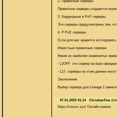
2. Приватные серверы 

Приватные серверы создаются игрок
3. Хардкорные и PvP серверы 

Эти серверы предусмотрены тем, кто
4. Р PvE серверы 

Если для вас нравится исследовать 
Известные приватные сервера 

Некие из наиболее знаменитых прив
- L2OFF  это сервер на базе официа
- L2J  серверы на этом движке могут 
Заключение 

Выбор сервера для Lineage 2 завис
07.01.2025 01:14
ChristianTow
(lo
https://croxxx.xyz/ Онлайн казино