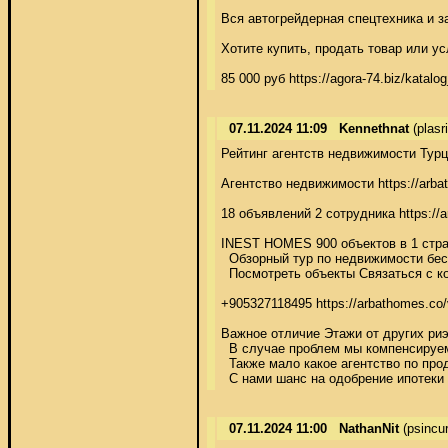
Вся автогрейдерная спецтехника и за
Хотите купить, продать товар или ус
85 000 руб https://agora-74.biz/kata
07.11.2024 11:09
Kennethnat
(plasr
Рейтинг агентств недвижимости Турции 
Агентство недвижимости https://arbat
18 объявлений 2 сотрудника https://arb
INEST HOMES 900 объектов в 1 стра
  Обзорный тур по недвижимости беспл
  Посмотреть объекты Связаться с комп
+905327118495 https://arbathomes.co/vt
Важное отличие Этажи от других риэл
  В случае проблем мы компенсируем в
  Также мало какое агентство по прод
  С нами шанс на одобрение ипотеки
07.11.2024 11:00
NathanNit
(psincu