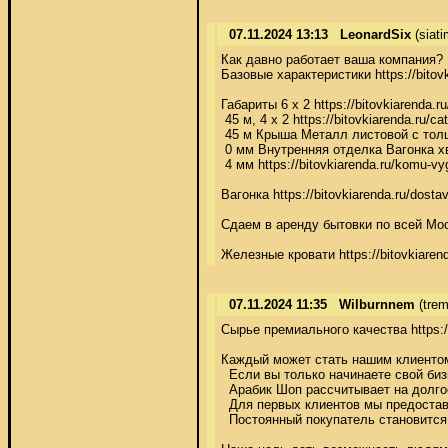
07.11.2024 13:13
LeonardSix
(siat
Как давно работает ваша компания? 

Базовые характеристики https://bitovki
Габариты 6 х 2 https://bitovkiarenda.ru
 45 м, 4 х 2 https://bitovkiarenda.ru
 45 м Крыша Металл листовой с толщино
 0 мм Внутренняя отделка Вагонка хво
 4 мм https://bitovkiarenda.ru/komu-vy
Вагонка https://bitovkiarenda.ru/dostav
Сдаем в аренду бытовки по всей Моско
Железные кровати https://bitovkiarend
07.11.2024 11:35
Wilburnnem
(trem
Сырье премиального качества https://
Каждый может стать нашим клиентом h
  Если вы только начинаете свой бизн
  Арабик Шоп рассчитывает на долгос
  Для первых клиентов мы предоставля
  Постоянный покупатель становится п