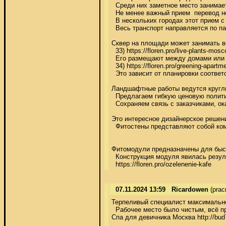
  Среди них заметное место занимае
  Не менее важный прием  перевод неко
  В нескольких городах этот прием с у
  Весь транспорт направляется по п
Сквер на площади может занимать всю 
  33) https://floren.pro/live-plants-mosc
  Его размещают между домами или пе
  34) https://floren.pro/greening-apartme
  Это зависит от планировки соответ
Ландшафтные работы ведутся круглый год
  Предлагаем гибкую ценовую политик
  Сохраняем связь с заказчиками, оказ
Это интересное дизайнерское решение 
  Фитостены представляют собой комп
Фитомодули предназначены для
  Конструкция модуля явилась резуль
  https://floren.pro/ozelenenie-kafe
07.11.2024 13:59
Ricardowen
(prac
Терпеливый специалист максимально 
  Рабочее место было чистым, всё пр
Спа для девичника Москва http://bud7