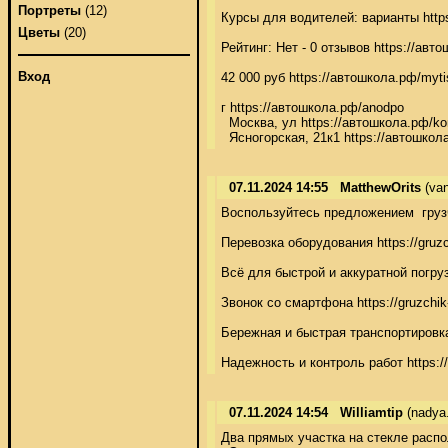
Портреты
(12)
Курсы для водителей: варианты https
Цветы
(20)
Рейтинг: Нет - 0 отзывов https://автош
Вход
42 000 руб https://автошкола.рф/mytis
г https://автошкола.рф/anodpo

  Москва, ул https://автошкола.рф/kor
  Ясногорская, 21к1 https://автошкол
07.11.2024 14:55
MatthewOrits
(van
Воспользуйтесь предложением  грузчик
Перевозка оборудования https://gruzch
Всё для быстрой и аккуратной погрузки 
Звонок со смартфона https://gruzchik-p
Бережная и быстрая транспортировка ht
Надежность и контроль работ https://g
07.11.2024 14:54
Williamtip
(nadya.
Два прямых участка на стекле распола