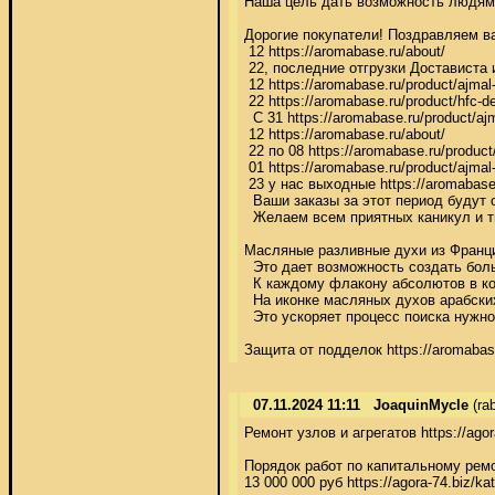
Наша цель дать возможность людям п
Дорогие покупатели! Поздравляем ва
 12 https://aromabase.ru/about/

 22, последние отгрузки Достависта и 
 12 https://aromabase.ru/product/ajma
 22 https://aromabase.ru/product/hfc-de
  С 31 https://aromabase.ru/product/a
 12 https://aromabase.ru/about/

 22 по 08 https://aromabase.ru/product
 01 https://aromabase.ru/product/ajma
 23 у нас выходные https://aromabase.
  Ваши заказы за этот период будут о
  Желаем всем приятных каникул и тво
Масляные разливные духи из Франции 
  Это дает возможность создать боль
  К каждому флакону абсолютов в ком
  На иконке масляных духов арабских 
  Это ускоряет процесс поиска нужног
Защита от подделок https://aromabase
07.11.2024 11:11
JoaquinMycle
(ra
Ремонт узлов и агрегатов https://agor
Порядок работ по капитальному ремон
13 000 000 руб https://agora-74.biz/ka