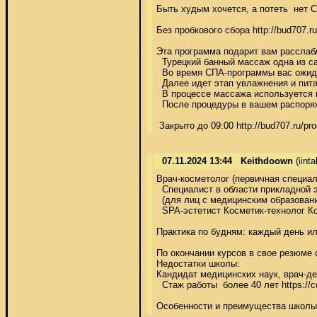
Быть худым хочется, а потеть  нет С
Без пробкового сбора http://bud707.r
Эта программа подарит вам расслабле
  Турецкий банный массаж одна из са
  Во время СПА-программы вас ожидае
  Далее идет этап увлажнения и питани
  В процессе массажа используется
  После процедуры в вашем распоряже
 Закрыто до 09:00 http://bud707.ru/p
07.11.2024 13:44
Keithdoown
(iint
Врач-косметолог (первичная специал
  Специалист в области прикладной эс
  (для лиц с медицинским образовани
  SPA-эстетист Косметик-технолог К
Практика по будням: каждый день ил
По окончании курсов в свое резюме о
Недостатки школы: 

Кандидат медицинских наук, врач-дер
  Стаж работы  более 40 лет https://
Особенности и преимущества школы