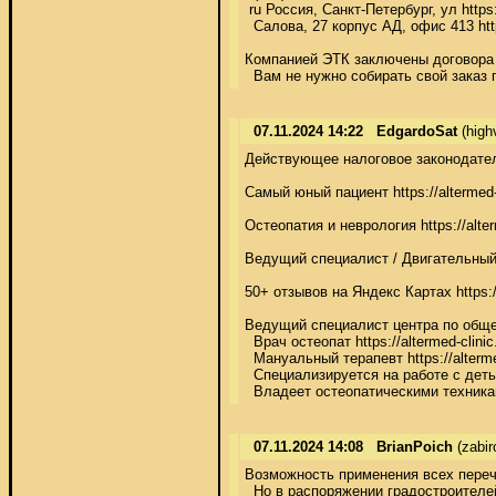
 ru Россия, Санкт-Петербург, ул https
  Салова, 27 корпус АД, офис 413 http
Компанией ЭТК заключены договора со
  Вам не нужно собирать свой заказ 
07.11.2024 14:22
EdgardoSat
(high
Действующее налоговое законодательс
Самый юный пациент https://altermed-cli
Остеопатия и неврология https://alterm
Ведущий специалист / Двигательный тер
50+ отзывов на Яндекс Картах https://a
Ведущий специалист центра по общей ос
  Врач остеопат https://altermed-clinic
  Мануальный терапевт https://altermed
  Специализируется на работе с детьм
  Владеет остеопатическими техниками 
07.11.2024 14:08
BrianPoich
(zabir
Возможность применения всех перечис
  Но в распоряжении градостроителей