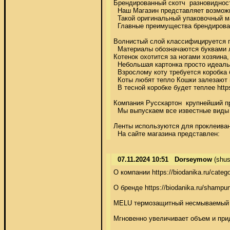
Брендированный скотч  разновидность
  Наш Магазин представляет возможно
  Такой оригинальный упаковочный ма
  Главные преимущества брендирован
Волнистый слой классифицируется по ш
  Материалы обозначаются буквами л
Котенок охотится за ногами хозяина,
  Небольшая картонка просто идеально
  Взрослому коту требуется коробка б
  Коты любят тепло Кошки залезают в
  В тесной коробке будет теплее https:
Компания Русскартон  крупнейший про
  Мы выпускаем все известные виды у
Ленты используются для проклеивания
  На сайте магазина представлен:
07.11.2024 10:51
Dorseymow
(shus
О компании https://biodanika.ru/catego
О бренде https://biodanika.ru/shampuni
MELU термозащитный несмываемый спрей
Мгновенно увеличивает объем и придае