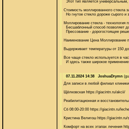
  Этот тип является универсальным, 
Стоимость моллированного стекла зав
  Но гнутое стекло дороже сырого и за
Моллирование стекла - технология пр
  Бесшаблонный способ позволяет доби
  Прессование - дорогостоящее решен
Наименование Цена Моллирование по фо
Выдерживает температуры от 150 до +
Все чаще стекло используется в част
  И здесь также широкое применение 
07.11.2024 14:38
JoshuaDrymn
(gu
Для записи в любой филиал клиники зв
Щёлковская https://giacintn.ru/akcii/

Реабилитационная и восстановительная 
Cб 08:00-20:00 https://giacintn.ru/leche
Кристина Велигош https://giacintn.ru/se
Комфорт на всех этапах лечения https