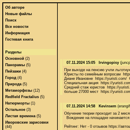
Об авторе
Новые файлы
Поиск
Все новости
Информация
Гостевая книга
Разделы
Основной
(2)
07.11.2024 15:05
Irvingopisy
(junc
Панорамы
(5)
При выходе на пенсию учли льготную
Пейзажи
(4)
Юристы по семейным вопросам  https:/
Город
(4)
Диане Ивановне  https://yuristi.com/
Специальная акция  https://yuristi.com/
Природа
(5)
Средний стаж юристов  https://yuristi.
Метаморфозы
(12)
больше 27000 мест  https://yuristi.co
Redfield Fractalius
(5)
Натюрморты
(1)
07.11.2024 14:58
Kevinsem
(erangi
Остальное
(3)
Обучение теории проходит за 2 меся
Листая времена
(5)
  Вождение на площадке начинается с
Иворовские зарисовки
Рейтинг: Нет - 0 отзывов https://авто
(44)