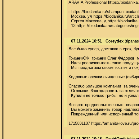
ARAVIA Professional https://biodanika.
г https://biodanika.ru/shampuni-biodanik
  Москва, ул https://biodanika.ru/artic
  Сергея Макеева, д https://biodanika.
  13 https://biodanika.ru/categories/ing
07.11.2024 10:51
Coreydex
(tipanas
Все было супер, доставка в срок, буке
ГрибникОФ  грибник Олег Фёдоров, ма
  Идея реализовывать свою продукцию 
  Мы предлагаем своим гостям и пок
Кедровые орешки очищенные (сибирский 
Спасибо большое компании  за очень 
  Огромная благодарность за отличное 
  Купили не только грибы, но и узнали
Возврат продовольственных товаров на
  Вы можете заменить товар надлежащ
  Поврежденный или испорченный това
1715831187 https://amanita-love.ru/p
07.11.2024 10:48
DavidOraft
(abbya