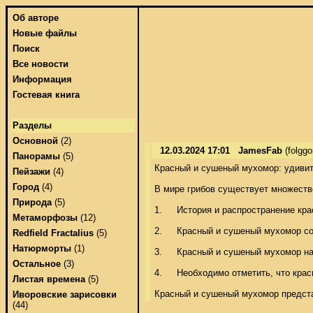
Об авторе
Новые файлы
Поиск
Все новости
Информация
Гостевая книга
Разделы
Основной
(2)
12.03.2024 17:01
JamesFab
(folgg
Панорамы
(5)
Красный и сушеный мухомор: удивите
Пейзажи
(4)
Город
(4)
В мире грибов существует множеств
Природа
(5)
1.	История и распространение красного и сушеного мухомора, с научным названием Amanita muscaria, известен человечеству с древних времен. Он широко распространен в лесах Евразии и Северной Америки. Его яркая красная шляпка с белыми пятнами делает его легко узнаваемым. 

Метаморфозы
(12)
2.	Красный и сушеный мухомор содержит ряд активных веществ, которые обладают лекарственными свойствами. Одним из ключевых компонентов является мускарин, который обладает антибактериальными и противогрибковыми свойствами. Он также способствует укреплению иммунной системы и стимулирует образование белых кровяных клеток. 

Redfield Fractalius
(5)
Натюрморты
(1)
3.	Красный и сушеный мухомор нашел применение в традиционной медицине различных культур. Он используется для лечения заболеваний желудочно-кишечного тракта, таких как язва желудка и кишечника. Также он помогает снять воспаление и облегчить боль при артритах и ревматизме. 

Остальное
(3)
4.	Необходимо отметить, что красный и сушеный мухомор содержит токсические вещества, которые могут вызывать побочные эффекты. Поэтому, перед использованием, необходимо проконсультироваться с врачом и строго соблюдать дозировку. 

Листая времена
(5)
Красный и сушеный мухомор представ
Иворовские зарисовки
(44)