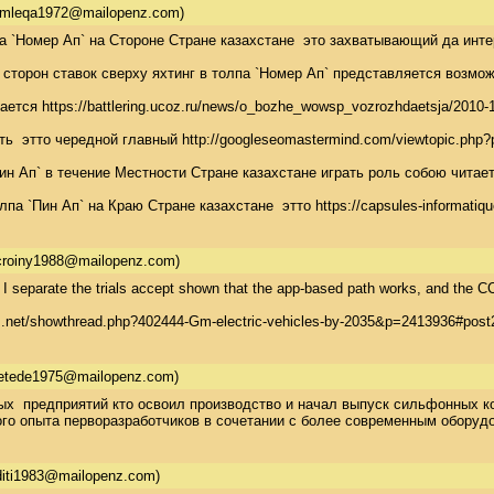
amleqa1972@mailopenz.com)
па `Номер Ап` на Стороне Стране казахстане  это захватывающий да инт
торон ставок сверху яхтинг в толпа `Номер Ап` представляется возмож
ется https://battlering.ucoz.ru/news/o_bozhe_wowsp_vozrozhdaetsja/2
ь  этто чередной главный http://googleseomastermind.com/viewtopic.php
`Пин Ап` в течение Местности Стране казахстане играть роль собою чи
толпа `Пин Ап` на Краю Стране казахстане  этто https://capsules-infor
icroiny1988@mailopenz.com)
. I separate the trials accept shown that the app-based path works, and the CC
.net/showthread.php?402444-Gm-electric-vehicles-by-2035&p=2413936#post2413936
etede1975@mailopenz.com)
х  предприятий кто освоил производство и начал выпуск сильфонных ко
го опыта перворазработчиков в сочетании с более современным оборудо
diti1983@mailopenz.com)