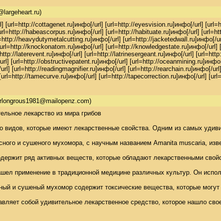
@largeheart.ru)
 [url=http://cottagenet.ru]инфо[/url] [url=http://eyesvision.ru]инфо[/url] [url=h
rl=http://habeascorpus.ru]инфо[/url] [url=http://habituate.ru]инфо[/url] [url=htt
=http://heavydutymetalcutting.ru]инфо[/url] [url=http://jacketedwall.ru]инфо[/url]
url=http://knockonatom.ru]инфо[/url] [url=http://knowledgestate.ru]инфо[/url] [url
=http://laterevent.ru]инфо[/url] [url=http://latrinesergeant.ru]инфо[/url] [url=h
rl] [url=http://obstructivepatent.ru]инфо[/url] [url=http://oceanmining.ru]инфо[/
rl] [url=http://readingmagnifier.ru]инфо[/url] [url=http://rearchain.ru]инфо[/url
 [url=http://tamecurve.ru]инфо[/url] [url=http://tapecorrection.ru]инфо[/url] [ur
orlongrous1981@mailopenz.com)
льное лекарство из мира грибов 

о видов, которые имеют лекарственные свойства. Одним из самых удивит
ляет собой удивительное лекарственное средство, которое нашло свое 