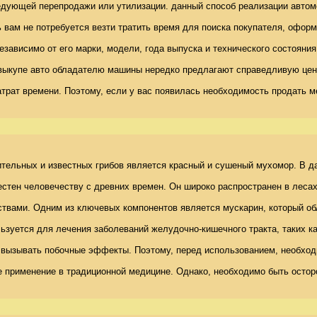
едующей перепродажи или утилизации. данный способ реализации автомоб
 вам не потребуется везти тратить время для поиска покупателя, офор
зависимо от его марки, модели, года выпуска и технического состояни
url] при выкупе авто обладателю машины нередко предлагают справедлив
затрат времени. Поэтому, если у вас появилась необходимость продать 
ельных и известных грибов является красный и сушеный мухомор. В дан
применение в традиционной медицине. Однако, необходимо быть осторож