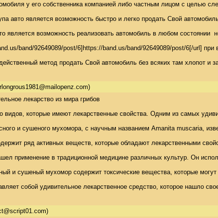
томобиля у его собственника компанией либо частным лицом с целью сл
па авто является возможность быстро и легко продать Свой автомобиль
о является возможность реализовать автомобиль в любом состоянии  не
//band.us/band/92649089/post/6]https://band.us/band/92649089/post/6[/
 действенный метод продать Свой автомобиль без всяких там хлопот и 
orlongrous1981@mailopenz.com)
льное лекарство из мира грибов 

о видов, которые имеют лекарственные свойства. Одним из самых удивит
ляет собой удивительное лекарственное средство, которое нашло свое 
ct@script01.com)