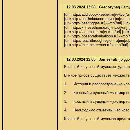
12.03.2024 13:08
Gregorynag
(larg
[url=http://audiobookkeeper.ru]инфо[/url]
[url=http://getthebounce.ru]инфо[/url] [u
[url=http://heatinggas.ru]инфо[/url] [url
[url=http://knifesethouse.ru]инфо[/url] [
[url=http://laserpulse.ru]инфо[/url] [url
[url=http://observationballoon.ru]инфо[/u
[url=http://reachthroughregion.ru]инфо[/u
[url=http://tailstockcenter.ru]инфо[/url]
12.03.2024 12:05
JamesFab
(folgg
Красный и сушеный мухомор: удивите
В мире грибов существует множеств
1.	История и распространение красного и сушеного мухомора, с научным названием Amanita muscaria, известен человечеству с древних времен. Он широко распространен в лесах Евразии и Северной Америки. Его яркая красная шляпка с белыми пятнами делает его легко узнаваемым. 

2.	Красный и сушеный мухомор содержит ряд активных веществ, которые обладают лекарственными свойствами. Одним из ключевых компонентов является мускарин, который обладает антибактериальными и противогрибковыми свойствами. Он также способствует укреплению иммунной системы и стимулирует образование белых кровяных клеток. 

3.	Красный и сушеный мухомор нашел применение в традиционной медицине различных культур. Он используется для лечения заболеваний желудочно-кишечного тракта, таких как язва желудка и кишечника. Также он помогает снять воспаление и облегчить боль при артритах и ревматизме. 

4.	Необходимо отметить, что красный и сушеный мухомор содержит токсические вещества, которые могут вызывать побочные эффекты. Поэтому, перед использованием, необходимо проконсультироваться с врачом и строго соблюдать дозировку. 

Красный и сушеный мухомор представ