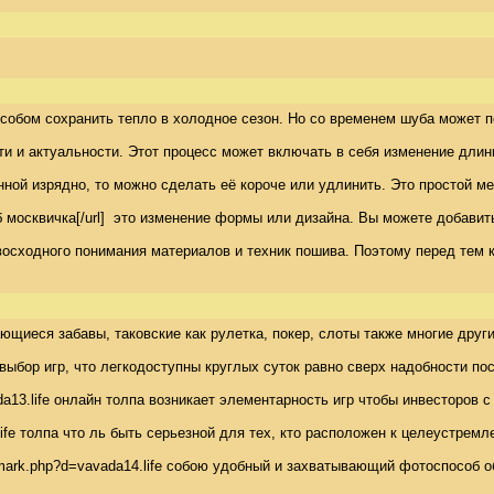
собом сохранить тепло в холодное сезон. Но со временем шуба может п
и и актуальности. Этот процесс может включать в себя изменение длин
ой изрядно, то можно сделать её короче или удлинить. Это простой ме
 москвичка[/url]  это изменение формы или дизайна. Вы можете добавит
восходного понимания материалов и техник пошива. Поэтому перед тем 
ющиеся забавы, таковские как рулетка, покер, слоты также многие други
выбор игр, что легкодоступны круглых суток равно сверх надобности посе
da13.life онлайн толпа возникает элементарность игр чтобы инвесторов с
3.life толпа что ль быть серьезной для тех, кто расположен к целеустр
ademark.php?d=vavada14.life собою удобный и захватывающий фотоспособ