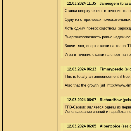
12.03.2024 11:35
Jamesgem
(bras
Ставки сверху яхтинг в течение тол
Одну из стержневых положительных с
Хоть одним превосходством  зарожда
Энергобезопасность равно надежност
Значит яко, спорт ставки на толпа 
Игра в течение ставки на спорт на 
12.03.2024 06:13
Timmypeedo
(el
This is totally an announcement if true
Also that the growth [url=http://www.4m
12.03.2024 06:07
RichardHow
(poh
ТПЗ-Сервис является одним из первы
Использование знаний и наработанно
12.03.2024 06:05
Albertcoice
(sezi