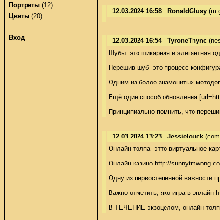
Портреты
(12)
12.03.2024 16:58
RonaldGlusy
(m.g
Цветы
(20)
Вход
12.03.2024 16:54
TyroneThync
(ne
Шубы  это шикарная и элегантная од
Перешив шуб  это процесс конфигур
Одним из более знаменитых методов
Ещё один способ обновления [url=ht
Принципиально помнить, что переши
12.03.2024 13:23
Jessielouck
(com
Онлайн толпа  этто виртуальное кар
Онлайн казино http://sunnytmwong.co
Одну из первостепенной важности пре
Важно отметить, яко игра в онлайн h
В ТЕЧЕНИЕ экзоцелом, онлайн толпа 