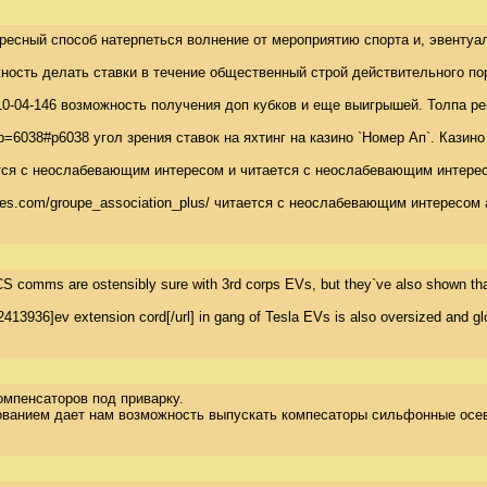
ересный способ натерпеться волнение от мероприятию спорта и, эвентуа
ность делать ставки в течение общественный строй действительного пор
010-10-04-146 возможность получения доп кубков и еще выигрышей. Толп
?p=6038#p6038 угол зрения ставок на яхтинг на казино `Номер Ап`. Каз
тается с неослабевающим интересом и читается с неослабевающим интере
matiques.com/groupe_association_plus/ читается с неослабевающим интер
S comms are ostensibly sure with 3rd corps EVs, but they`ve also shown that p
]ev extension cord[/url] in gang of Tesla EVs is also oversized and gloaming 
мпенсаторов под приварку. 

ванием дает нам возможность выпускать компесаторы сильфонные осевые 