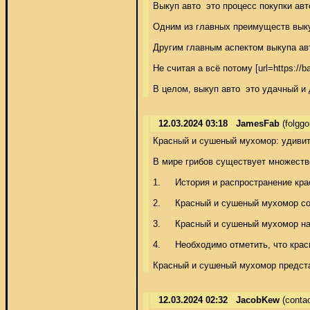
Выкуп авто  это процесс покупки ав
Одним из главных преимуществ выку
Другим главным аспектом выкупа авт
Не считая а всё потому [url=https:
В целом, выкуп авто  это удачный и
12.03.2024 03:18
JamesFab
(folgg
Красный и сушеный мухомор: удивите
В мире грибов существует множеств
1.	История и распространение красного и сушеного мухомора, с научным названием Amanita muscaria, известен человечеству с древних времен. Он широко распространен в лесах Евразии и Северной Америки. Его яркая красная шляпка с белыми пятнами делает его легко узнаваемым. 

2.	Красный и сушеный мухомор содержит ряд активных веществ, которые обладают лекарственными свойствами. Одним из ключевых компонентов является мускарин, который обладает антибактериальными и противогрибковыми свойствами. Он также способствует укреплению иммунной системы и стимулирует образование белых кровяных клеток. 

3.	Красный и сушеный мухомор нашел применение в традиционной медицине различных культур. Он используется для лечения заболеваний желудочно-кишечного тракта, таких как язва желудка и кишечника. Также он помогает снять воспаление и облегчить боль при артритах и ревматизме. 

4.	Необходимо отметить, что красный и сушеный мухомор содержит токсические вещества, которые могут вызывать побочные эффекты. Поэтому, перед использованием, необходимо проконсультироваться с врачом и строго соблюдать дозировку. 

Красный и сушеный мухомор представ
12.03.2024 02:32
JacobKew
(conta