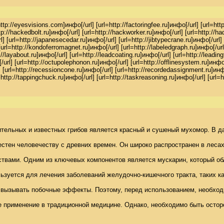
ttp://eyesvisions.com]инфо[/url] [url=http://factoringfee.ru]инфо[/url] [url=http
p://hackedbolt.ru]инфо[/url] [url=http://hackworker.ru]инфо[/url] [url=http://had
 [url=http://japanesecedar.ru]инфо[/url] [url=http://jibtypecrane.ru]инфо[/url] [u
=http://kondoferromagnet.ru]инфо[/url] [url=http://labeledgraph.ru]инфо[/url] [url
ttp://layabout.ru]инфо[/url] [url=http://leadcoating.ru]инфо[/url] [url=http://le
url] [url=http://octupolephonon.ru]инфо[/url] [url=http://offlinesystem.ru]инфо[/
] [url=http://recessioncone.ru]инфо[/url] [url=http://recordedassignment.ru]инфо[/
l=http://tappingchuck.ru]инфо[/url] [url=http://taskreasoning.ru]инфо[/url] [url=
ельных и известных грибов является красный и сушеный мухомор. В дан
применение в традиционной медицине. Однако, необходимо быть осторож