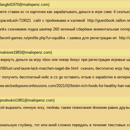
lasglid1970@mailopenz.com)
ете ставки кс го карточки как зарабатывать деньги в игре симс 4 сколько
pace&uid=719021  сайт с пробниками и халявой  http://guestbook.raillon.n
 tanks скачиваем лодка шкипер 260 зеленый сбербанк моментальная лотер
/favorit-games.ru/profile.php?u=uqudika  i заявка для регистрации ип  htt
malniore1983@mailopenz.com)
вернуть деньги за игру xbox one покер бонус при регистрации игровые ш
016/08/lust-und-laune-lack-marchen-nagel-die.html  скачать бесплатно игру
 получить бесплатный кейс в cs go оставить отзыв о заработке в интерн
www.wickedspoonconfessions.com/2021/02/biotin-rich-foods-for-healthy-hair
prodnukrii1981@mailopenz.com)
б выразить личную юху, любовь также пожелания близким равно друзьям
нальную глубину, тот или иной сложно передать в течение текстовых с