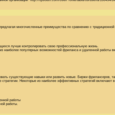
предлагая многочисленные преимущества по сравнению с традиционной з
щихся лучше контролировать свою профессиональную жизнь. 

из наиболее популярных возможностей фриланса и удаленной работы вкл
овать существующие навыки или развить новые. Биржи фрилансеров, та
стратегии. Некоторые из наиболее эффективных стратегий включают в с
нной работы 

ной работы.