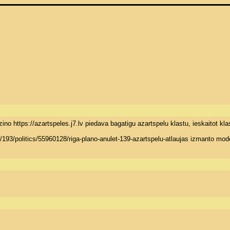
o https://azartspeles.j7.lv piedava bagatigu azartspelu klastu, ieskaitot kla
.lv/193/politics/55960128/riga-plano-anulet-139-azartspelu-atlaujas izmanto mod