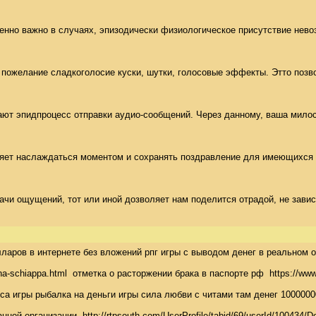
нно важно в случаях, эпизодически физиологическое присутствие невоз
ожелание сладкоголосие куски, шутки, голосовые эффекты. Этто позволя
облегчают эпидпроцесс отправки аудио-сообщений. Через данному, ваша ми
ляет наслаждаться моментом и сохранять поздравление для имеющихся в
дачи ощущений, тот или иной дозволяет нам поделится отрадой, не зав
олларов в интернете без вложений рпг игры с выводом денег в реальном о
rio-di-una-schiappa.html  отметка о расторжении брака в паспорте рф  https
бса игры рыбалка на деньги игры сила любви с читами там денег 100000
нной организации  http://rtpsouth.com/UserProfile/tabid/69/userId/100434/D