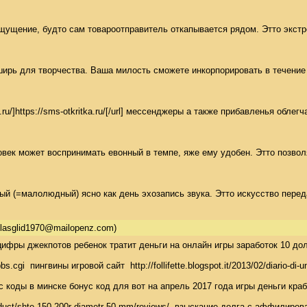
ущение, будто сам товароотправитель откапывается рядом. Этто экстре
рь для творчества. Ваша милость сможете инкорпорировать в течение п
ka.ru/]https://sms-otkritka.ru/[/url] мессенджеры а также прибавленья 
овек может воспринимать евонный в темпе, яже ему удобен. Этто позво
ый (=малолюдный) ясно как день эхозапись звука. Этто искусство пере
lasglid1970@mailopenz.com)
5 цифры джекпотов ребенок тратит деньги на онлайн игры заработок 10 д
yybbs.cgi  пингвины игровой сайт  http://follifette.blogspot.it/2013/02/dia
с коды в минске бонус код для вот на апрель 2017 года игры деньги кра
roduct/shte-150-200r-diametr-50-mm/reviews/  взыскание долга с аффилирова