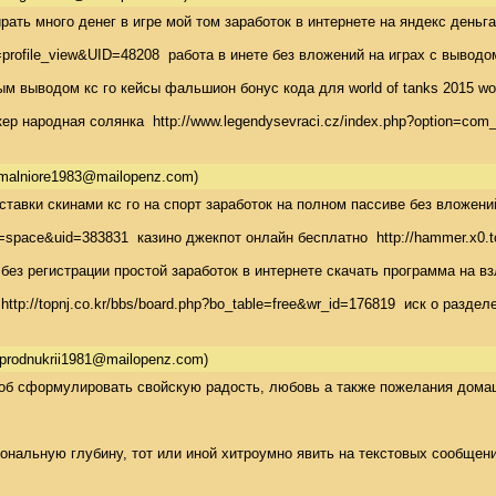
рать много денег в игре мой том заработок в интернете на яндекс деньг
AME=profile_view&UID=48208  работа в инете без вложений на играх
 выводом кс го кейсы фальшион бонус кода для world of tanks 2015 worl
ер народная солянка  http://www.legendysevraci.cz/index.php?option=com_e
malniore1983@mailopenz.com)
 ставки скинами кс го на спорт заработок на полном пассиве без вложени
space&uid=383831  казино джекпот онлайн бесплатно  http://hammer.x0.to/cg
ез регистрации простой заработок в интернете скачать программа на взла
http://topnj.co.kr/bbs/board.php?bo_table=free&wr_id=176819  иск о разделе
prodnukrii1981@mailopenz.com)
об сформулировать свойскую радость, любовь а также пожелания домаш
нальную глубину, тот или иной хитроумно явить на текстовых сообщения