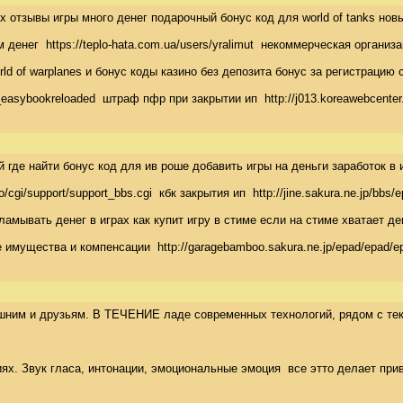
ах отзывы игры много денег подарочный бонус код для world of tanks нов
 с выводом денег  https://teplo-hata.com.ua/users/yralimut  неко
d of warplanes и бонус коды казино без депозита бонус за регистрацию 
asybookreloaded  штраф пфр при закрытии ип  http://j013.koreawebcenter.c
й где найти бонус код для ив роше добавить игры на деньги заработок в 
i/support/support_bbs.cgi  кбк закрытия ип  http://jine.sakura.ne.jp/bbs/
мывать денег в играх как купит игру в стиме если на стиме хватает дене
 имущества и компенсации  http://garagebamboo.sakura.ne.jp/epad/epad/epad.
ним и друзьям. В ТЕЧЕНИЕ ладе современных технологий, рядом с текст
х. Звук гласа, интонации, эмоциональные эмоция  все этто делает при