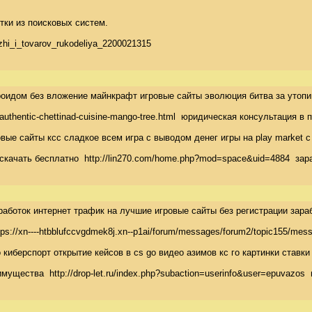
ки из поисковых систем. 

azhi_i_tovarov_rukodeliya_2200021315
идом без вложение майнкрафт игровые сайты эволюция битва за утопию бон
authentic-chettinad-cuisine-mango-tree.html  юридическая консультация в п
овые сайты ксс сладкое всем игра с выводом денег игры на play market
качать бесплатно  http://lin270.com/home.php?mod=space&uid=4884  зарабо
аработок интернет трафик на лучшие игровые сайты без регистрации зараб
tps://xn----htbblufccvgdmek8j.xn--p1ai/forum/messages/forum2/topic155/me
о киберспорт открытие кейсов в cs go видео азимов кс го картинки став
е имущества  http://drop-let.ru/index.php?subaction=userinfo&user=epuvazo