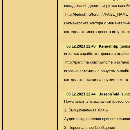
вкладывание денег в игру как насоби
 http://ledsoft.ru/forum/?PAGE_N
букмекерская контора с моментальным
как сделать много денег в игру сталк
03.12.2023 22:49
Kennethtip
(tants
игры как заработать деньги в агарио
 http://parttime.com.tw/home.php?mod=
игровые автоматы с бонусом онлайн б
как делать ставки на оружие в кс го  
03.12.2023 22:44
JosephTeM
(sund
Пожеланья  это экстазный фотоспос
1. Эмоциональная Хлябь 

Аудио-поздравления приносят эмоцио
2. Персональное Сообщение 
