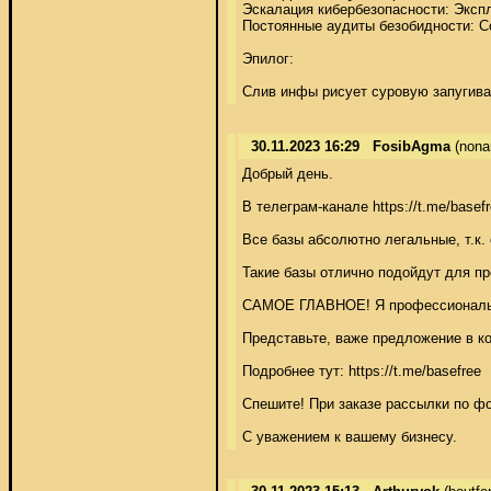
Эскалация кибербезопасности: Эксп
Постоянные аудиты безобидности: Со
Эпилог: 

Слив инфы рисует суровую запугива
30.11.2023 16:29
FosibAgma
(non
Добрый день. 

В телеграм-канале https://t.me/bas
Все базы абсолютно легальные, т.к. 
Такие базы отлично подойдут для пр
САМОЕ ГЛАВНОЕ! Я профессионально 
Представьте, важе предложение в кор
Подробнее тут: https://t.me/basefree 

Спешите! При заказе рассылки по ф
С уважением к вашему бизнесу.