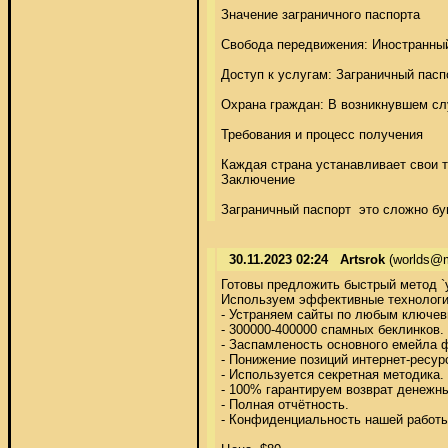
Значение заграничного паспорта 

Свобода передвижения: Иностранный 
Доступ к услугам: Заграничный пасп
Охрана граждан: В возникнувшем слу
Требования и процесс получения 

Каждая страна устанавливает свои 
Заключение 

Заграничный паспорт  это сложно б
30.11.2023 02:24
Artsrok
(worlds@m
Готовы предложить быстрый метод `у
Используем эффективные технологии,
- Устраняем сайты по любым ключевы
- 300000-400000 спамных беклинков. 

- Заспамленость основного емейла 
- Понижение позиций интернет-ресур
- Используется секретная методика.
- 100% гарантируем возврат денежны
- Полная отчётность. 

- Конфиденциальность нашей работы. 