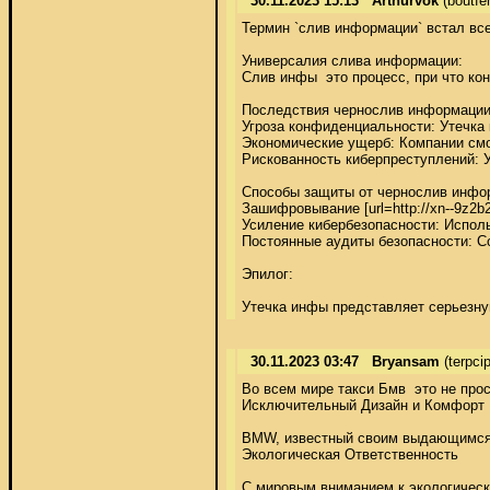
30.11.2023 15:13
Arthurvok
(boutf
Термин `слив информации` встал все
Универсалия слива информации: 

Слив инфы  это процесс, при что 
Последствия чернослив информации:
Угроза конфиденциальности: Утечка
Экономические ущерб: Компании с
Рискованность киберпреступлений: У
Способы защиты от чернослив инфор
Зашифровывание [url=http://xn--9z2
Усиление кибербезопасности: Испол
Постоянные аудиты безопасности: Со
Эпилог: 

Утечка инфы представляет серьезну
30.11.2023 03:47
Bryansam
(terpc
Во всем мире такси Бмв  это не про
Исключительный Дизайн и Комфорт 

BMW, известный своим выдающимся д
Экологическая Ответственность 

С мировым вниманием к экологическо