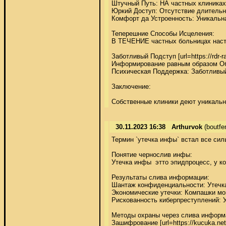
Штучный Путь: НА частных клиниках
Юркий Доступ: Отсутствие длительны
Комфорт да Устроенность: Уникальна
Теперешние Способы Исцеления: 

В ТЕЧЕНИЕ частных больницах насту
Заботливый Подступ [url=https://rdr-rat
Информирование равным образом Обу
Психическая Поддержка: Заботливый
Заключение: 

Собственные клиники деют уникальн
30.11.2023 16:38
Arthurvok
(boutf
Термин `утечка инфы` встал все сил
Понятие чернослив инфы: 

Утечка инфы  этто эпидпроцесс, у к
Результаты слива информации: 

Шантаж конфиденциальности: Утечка
Экономические утечки: Компашки мог
Рискованность киберпреступлений: 
Методы охраны через слива информа
Зашифрование [url=https://kucuka.ne