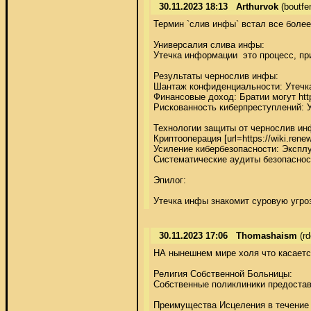
30.11.2023 18:13
Arthurvok
(boutf
Термин `слив инфы` встал все более
Универсалия слива инфы: 

Утечка информации  это процесс, пр
Результаты чернослив инфы: 

Шантаж конфиденциальности: Утечка
Финансовые доход: Братии могут 
Рискованность киберпреступлений: У
Технологии защиты от чернослив инф
Криптооперация [url=https://wiki.ren
Усиление кибербезопасности: Эксплу
Систематические аудиты безопасност
Эпилог: 

Утечка инфы знакомит суровую угроз
30.11.2023 17:06
Thomashaism
(rd
НА нынешнем мире холя что касаетс
Религия Собственной Больницы: 

Собственные поликлиники предостав
Преимущества Исцеления в течение Ч