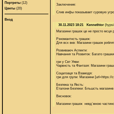
Портреты
(12)
Заключение: 

Цветы
(20)
Слив инфы показывает суровую угроз
Вход
30.11.2023 18:21
Kennethtor
(hyps
Магазини грашок це не просто мсця р
Рзномантнсть грашок: 

Для всх вкв: Магазини грашок робля
Розвиваюч Аспекти: 

Навчання та Розвиток: Багато грашки
гри у Свт Уяви: 

Чарвнсть та Фантазя: Магазини граш
Соцалзаця та Взамодя: 

гри для групи: Магазини [url=https:/
Безпека та Яксть: 

Еталони Безпеки: Бльшсть магазинв 
Висновок: 

Магазини грашок  невд`мною частино