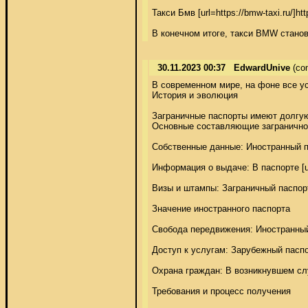
Такси Бмв [url=https://bmw-taxi.ru/
В конечном итоге, такси BMW станов
30.11.2023 00:37
EdwardUnive
(co
В современном мире, на фоне все у
История и эволюция 

Заграничные паспорты имеют долгую
Основные составляющие заграничног
Собственные данные: Иностранный па
Информация о выдаче: В паспорте [url
Визы и штампы: Заграничный паспорт
Значение иностранного паспорта 

Свобода передвижения: Иностранный
Доступ к услугам: Зарубежный паспо
Охрана граждан: В возникнувшем слу
Требования и процесс получения 
