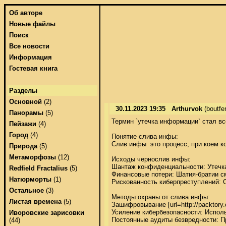
Об авторе
Новые файлы
Поиск
Все новости
Информация
Гостевая книга
Разделы
Основной
(2)
30.11.2023 19:35
Arthurvok
(boutf
Панорамы
(5)
Термин `утечка информации` стал вс
Пейзажи
(4)
Город
(4)
Понятие слива инфы: 

Слив инфы  это процесс, при коем к
Природа
(5)
Метаморфозы
(12)
Исходы чернослив инфы: 

Шантаж конфиденциальности: Утечка
Redfield Fractalius
(5)
Финансовые потери: Шатия-братии см
Натюрморты
(1)
Рискованность киберпреступлений: С
Остальное
(3)
Методы охраны от слива инфы: 

Листая времена
(5)
Зашифровывание [url=http://packtory
Усиление кибербезопасности: Испол
Иворовские зарисовки
Постоянные аудиты безвредности: Пр
(44)