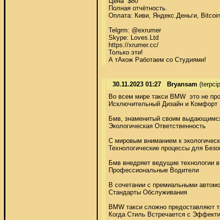
Цена  $80 

Полная отчётность. 

Оплата: Киви, Яндекс.Деньги, Bitcoin,
Telgrm: @exrumer 

Skype: Loves.Ltd 

https://xrumer.cc/ 

Только эти! 

А тАкож Работаем со Студиями!
30.11.2023 01:27
Bryansam
(terpc
Во всем мире такси BMW  это не про
Исключительный Дизайн и Комфорт 

Бмв, знаменитый своим выдающимся 
Экологическая Ответственность 

С мировым вниманием к экологическо
Технологические процессы для Безо
Бмв внедряет ведущие технологии в
Профессиональные Водители 

В сочетании с премиальными автомо
Стандарты Обслуживания 

BMW такси сложно предоставляют тр
Когда Стиль Встречается с Эффекти