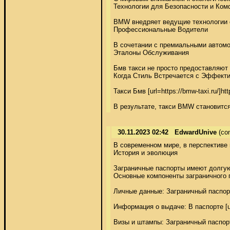
Технологии для Безопасности и Комф
BMW внедряет ведущие технологии о
Профессиональные Водители 

В сочетании с премиальными автомо
Эталоны Обслуживания 

Бмв такси не просто предоставляют 
Когда Стиль Встречается с Эффекти
Такси Бмв [url=https://bmw-taxi.ru/
В результате, такси BMW становится
30.11.2023 02:42
EdwardUnive
(co
В современном мире, в перспективе
История и эволюция 

Заграничные паспорты имеют долгую
Основные компоненты заграничного п
Личные данные: Заграничный паспор
Информация о выдаче: В паспорте [url
Визы и штампы: Заграничный паспорт