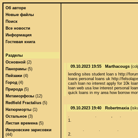
Об авторе
Новые файлы
Поиск
Все новости
Информация
Гостевая книга
Разделы
Основной
(2)
09.10.2023 19:55
Marthacougs
(co
Панорамы
(5)
lending sites student loan s http://for
Пейзажи
(4)
loans personal loans uk http://
Город
(4)
cash loan no interest apply for 10k lo
loan web usa low interest personal loan
Природа
(5)
quick loans in my area how borrow mo
Метаморфозы
(12)
Redfield Fractalius
(5)
09.10.2023 19:40
Robertmaxia
(isk
Натюрморты
(1)
.                     .            ,      . 

Остальное
(3)
1.      

Листая времена
(5)
            .            .              . 

Иворовские зарисовки
2.     

(44)