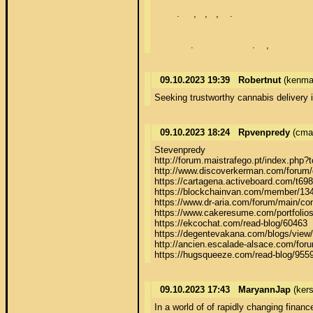
        .     ,   ,   ,    . 

             .                     .    ,               
09.10.2023 19:39
Robertnut
(kenma
Seeking trustworthy cannabis delivery i
09.10.2023 18:24
Rpvenpredy
(cma
Stevenpredy 

http://forum.maistrafego.pt/index.php
http://www.discoverkerman.com/forum/di
https://cartagena.activeboard.com/t6985
https://blockchainvan.com/member/134
https://www.dr-aria.com/forum/main/
https://www.cakeresume.com/portfolios/
https://ekcochat.com/read-blog/60463

https://degentevakana.com/blogs/view/
http://ancien.escalade-alsace.com/fo
https://hugsqueeze.com/read-blog/955
09.10.2023 17:43
MaryannJap
(ker
In a world of of rapidly changing finan