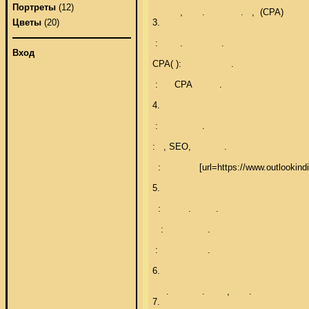
Портреты
(12)
          ,       .             .   ,  (CPA)          
3.    

Цветы
(20)
 :        .              . 

Вход
CPA( ):                  . 

 :      CPA          . 

4.   

 :                . 

:   , SEO,            . 

  :              [url=https://www.outlook
5.    

  :          .         . 

   :                . 

 :                  . 

6.    

     .            .        ,       . 

7.     
