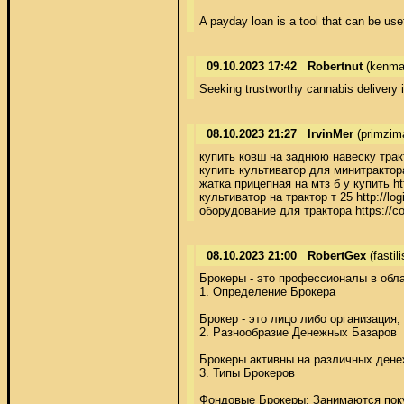
A payday loan is a tool that can be us
09.10.2023 17:42
Robertnut
(kenma
Seeking trustworthy cannabis delivery 
08.10.2023 21:27
IrvinMer
(primzim
купить ковш на заднюю навеску трактор
купить культиватор для минитрактора 
жатка прицепная на мтз б у купить htt
культиватор на трактор т 25 http://log
оборудование для трактора https://co
08.10.2023 21:00
RobertGex
(fasti
Брокеры - это профессионалы в обл
1. Определение Брокера 

Брокер - это лицо либо организация
2. Разнообразие Денежных Базаров 

Брокеры активны на различных денеж
3. Типы Брокеров 

Фондовые Брокеры: Занимаются поку