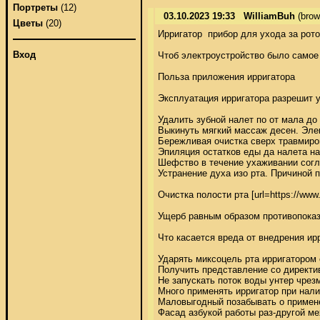
Портреты
(12)
03.10.2023 19:33
WilliamBuh
(brow
Цветы
(20)
Ирригатор  прибор для ухода за рот
Вход
Чтоб электроустройство было самое 
Польза приложения ирригатора 

Эксплуатация ирригатора разрешит у
Удалить зубной налет по от мала до
Выкинуть мягкий массаж десен. Элек
Бережливая очистка сверх травмиров
Эпиляция остатков еды да налета н
Шефство в течение ухаживании согла
Устранение духа изо рта. Причиной 
Очистка полости рта [url=https://
Ущерб равным образом противопоказ
Что касается вреда от внедрения ир
Ударять миксоцель рта ирригатором 
Получить представление со директив
Не запускать поток воды унтер чрез
Много применять ирригатор при нали
Маловыгодный позабывать о применен
Фасад азбукой работы раз-другой м