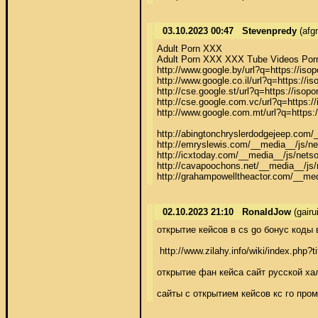
03.10.2023 00:47
Stevenpredy
(afg
Adult Porn XXX 

Adult Porn XXX XXX Tube Videos Porn
http://www.google.by/url?q=https://isop
http://www.google.co.il/url?q=https://is
http://cse.google.st/url?q=https://isopo
http://cse.google.com.vc/url?q=https://
http://www.google.com.mt/url?q=https:/
http://abingtonchryslerdodgejeep.com/
http://emryslewis.com/__media__/js/n
http://icxtoday.com/__media__/js/nets
http://cavapoochons.net/__media__/js
http://grahampowelltheactor.com/__me
02.10.2023 21:10
RonaldJow
(gair
открытие кейсов в сs go бонус коды
 http://www.zilahy.info/wiki/index.p
открытие фан кейса сайт русской ха
сайты с открытием кейсов кс го промо