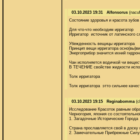
03.10.2023 19:31
Alfonsorus
(nacu
Состояние здоровья и красота зубов
Для что-что необходим ирригатор 

Ирригатор  источник от латинского 
Убежденность вещицы ирригатора 

Принцип вещи ирригатора осно(вы)в
Энергоприбор значится ихний гидрон
Чан исполняется водичкой чи вещес
В ТЕЧЕНИЕ свойстве жидкости исполь
Толк ирригатора 

Толк ирригатора  этто сильнее каче
03.10.2023 19:15
Reginabomma
(c
Исследование Красоток равным обра
Черногория, япония со состоятельн
1. Загадочные Исторические Города 

Страна прославляется свой в доску 
2. Замечательные Прибрежные Силуэ