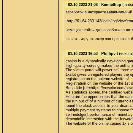
02.10.2023 21:08
Kennethtip
(tants
заработок в интернете минимальный в
 http://61.64.230.143/login/log/view
немецкие сайты для заработка в инте
скачать игру сталкер зов припяти с б
01.10.2023 16:53
Phillipvit
(voketa
casino is a dynamically developing gami
High-quality serving makes the authoriz
The victim portal will-power sell three 
1xslot gives unregistered players the 
registration on the solemn website of 

Registration on the website of the 1st n
Bona fide [url=https://vowelor.com/new
As statistics appear, the certified web
Here are the opportunities that the sanc
the run out of of a number of currencies;
round-the-clock access to your dear acc
multiple payment systems to choose fr
self-indulgent performance of monetary 
dependable interaction with the forward
The website of the online casino 1x slo