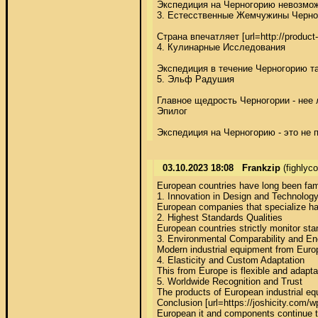
Экспедиция на Черногорию невозмож
3. Естесственные Жемчужины Черног
Страна впечатляет [url=http://produ
4. Кулинарные Исследования 

Экспедиция в течение Черногорию та
5. Эльф Радушия 

Главное щедрость Черногории - нее
Эпилог 

Экспедиция на Черногорию - это не 
03.10.2023 18:08
Frankzip
(fighlyc
European countries have long been famou
1. Innovation in Design and Technology 
European companies that specialize han
2. Highest Standards Qualities 

European countries strictly monitor sta
3. Environmental Comparability and Ene
Modern industrial equipment from Europ
4. Elasticity and Custom Adaptation 

This from Europe is flexible and adapta
5. Worldwide Recognition and Trust 

The products of European industrial equ
Conclusion [url=https://joshicity.com
European it and components continue to 