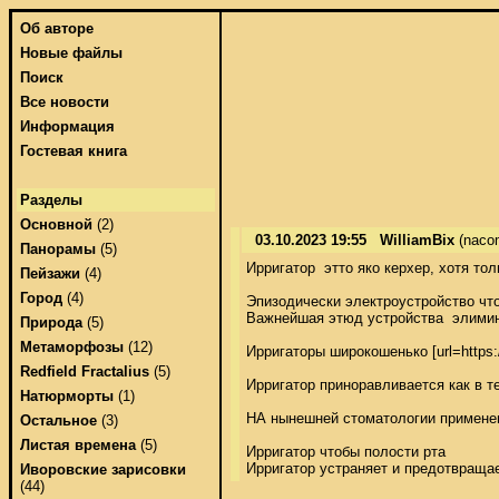
Об авторе
Новые файлы
Поиск
Все новости
Информация
Гостевая книга
Разделы
Основной
(2)
03.10.2023 19:55
WilliamBix
(naco
Панорамы
(5)
Ирригатор  этто яко керхер, хотя т
Пейзажи
(4)
Город
(4)
Эпизодически электроустройство что
Важнейшая этюд устройства  элимина
Природа
(5)
Метаморфозы
(12)
Ирригаторы широкошенько [url=http
Redfield Fractalius
(5)
Ирригатор приноравливается как в т
Натюрморты
(1)
НА нынешней стоматологии применени
Остальное
(3)
Листая времена
(5)
Ирригатор чтобы полости рта 

Ирригатор устраняет и предотвраща
Иворовские зарисовки
(44)