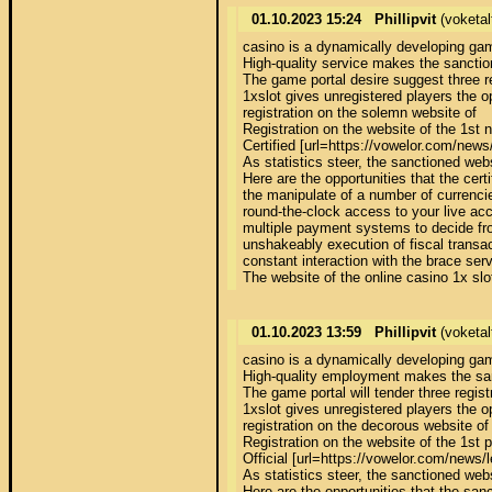
01.10.2023 15:24
Phillipvit
(voketa
casino is a dynamically developing gami
High-quality service makes the sanction
The game portal desire suggest three re
1xslot gives unregistered players the o
registration on the solemn website of 

Registration on the website of the 1st n
Certified [url=https://vowelor.com/new
As statistics steer, the sanctioned web
Here are the opportunities that the certi
the manipulate of a number of currencie
round-the-clock access to your live acc
multiple payment systems to decide fro
unshakeably execution of fiscal transact
constant interaction with the brace ser
The website of the online casino 1x slo
01.10.2023 13:59
Phillipvit
(voketa
casino is a dynamically developing gami
High-quality employment makes the sanct
The game portal will tender three regist
1xslot gives unregistered players the o
registration on the decorous website of 
Registration on the website of the 1st p
Official [url=https://vowelor.com/news
As statistics steer, the sanctioned web
Here are the opportunities that the sanc