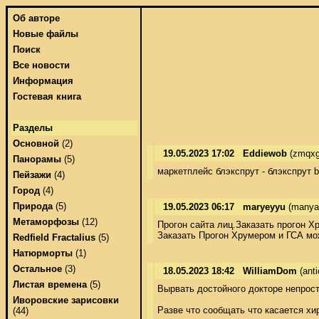
Об авторе
Новые файлы
Поиск
Все новости
Информация
Гостевая книга
Разделы
Основной
(2)
19.05.2023 17:02
Eddiewob
(zmqxg
Панорамы
(5)
маркетплейс блэкспрут - блэкспрут bl
Пейзажи
(4)
Город
(4)
Природа
(5)
19.05.2023 06:17
maryeyyu
(manya.
Метаморфозы
(12)
Прогон сайта лиц.Заказать прогон Х
Заказать Прогон Хрумером и ГСА мо
Redfield Fractalius
(5)
Натюрморты
(1)
Остальное
(3)
18.05.2023 18:42
WilliamDom
(ant
Листая времена
(5)
Вырвать достойного докторе непрост
Иворовские зарисовки
Разве что сообщать что касается хи
(44)