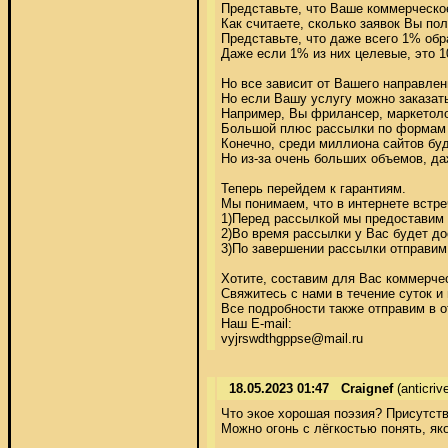
Представьте, что Ваше коммерческо
Как считаете, сколько заявок Вы пол
Представьте, что даже всего 1% обр
Даже если 1% из них целевые, это 10
Но все зависит от Вашего направлен
Но если Вашу услугу можно заказать
Например, Вы фрилансер, маркетолог
Большой плюс рассылки по формам в
Конечно, среди миллиона сайтов буд
Но из-за очень больших объемов, даж
Теперь перейдем к гарантиям. 

Мы понимаем, что в интернете встре
1)Перед рассылкой мы предоставим 
2)Во время рассылки у Вас будет до
3)По завершении рассылки отправим
Хотите, составим для Вас коммерчес
Свяжитесь с нами в течение суток и
Все подробности также отправим в о
Наш E-mail: 

vyjrswdthgppse@mail.ru
18.05.2023 01:47
Craignef
(anticri
Что экое хорошая поэзия? Присутств
Можно огонь с лёгкостью понять, як