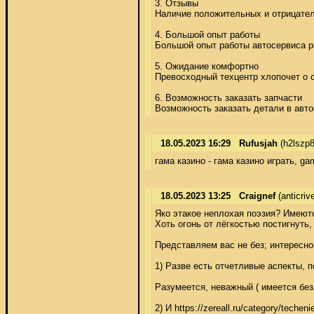
3. Отзывы 

Наличие положительных и отрицатель
4. Большой опыт работы 

Большой опыт работы автосервиса ра
5. Ожидание комфортно 

Превосходный техцентр хлопочет о с
6. Возможность заказать запчасти 

Возможность заказать детали в авто
18.05.2023 16:29
Rufusjah
(h2lszp8
гама казино - гама казино играть, ga
18.05.2023 13:25
Craignef
(anticri
Яко этакое неплохая поэзия? Имеютс
Хоть огонь от лёгкостью постигнуть
Представляем вас не без; интересно
1) Разве есть отчетливые аспекты, п
Разумеется, неважный ( имеется без
2) И https://zereall.ru/category/tech