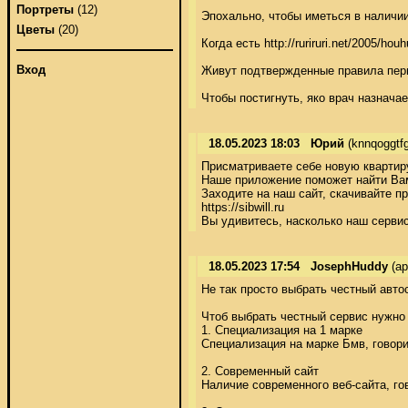
Портреты
(12)
Эпохально, чтобы иметься в наличии
Цветы
(20)
Когда есть http://ruriruri.net/200
Вход
Живут подтвержденные правила перво
Чтобы постигнуть, яко врач назнача
18.05.2023 18:03
Юрий
(knnqoggtf
Присматриваете себе новую квартиру
Наше приложение поможет найти Вам
Заходите на наш сайт, скачивайте пр
https://sibwill.ru 

Вы удивитесь, насколько наш сервис
18.05.2023 17:54
JosephHuddy
(ap
Не так просто выбрать честный авто
Чтоб выбрать честный сервис нужно 
1. Специализация на 1 марке 

Специализация на марке Бмв, говори
2. Современный сайт 

Наличие современного веб-сайта, гов