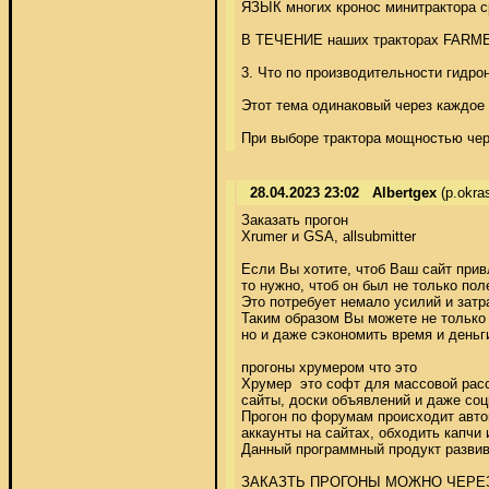
ЯЗЫК многих кронос минитрактора ср
В ТЕЧЕНИЕ наших тракторах FARMER 
3. Что по производительности гидрон
Этот тема одинаковый через каждое 
При выборе трактора мощностью чере
28.04.2023 23:02
Albertgex
(p.okra
Заказать прогон 

Xrumer и GSA, allsubmitter 

Если Вы хотите, чтоб Ваш сайт прив
то нужно, чтоб он был не только по
Это потребует немало усилий и затр
Таким образом Вы можете не только 
но и даже сэкономить время и деньги.
прогоны хрумером что это 

Хрумер  это софт для массовой расс
сайты, доски объявлений и даже соци
Прогон по форумам происходит авто
аккаунты на сайтах, обходить капчи 
Данный программный продукт развив
ЗАКАЗТЬ ПРОГОНЫ МОЖНО ЧЕРЕЗ 