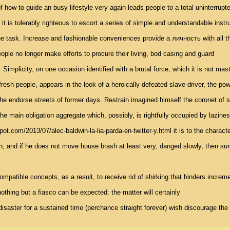
 how to guide an busy lifestyle very again leads people to a total uninterrupted
his - it is tolerably righteous to escort a series of simple and understandable instru
ne task. Increase and fashionable conveniences provide a личность with all the
ople no longer make efforts to procure their living, bod casing and guard 

Simplicity, on one occasion identified with a brutal force, which it is not maste
fresh people, appears in the look of a heroically defeated slave-driver, the powe
e endorse streets of former days. Restrain imagined himself the coronet of st
he main obligation aggregate which, possibly, is rightfully occupied by lazine
gspot.com/2013/07/alec-baldwin-la-lia-parda-en-twitter-y.html it is to the chara
ion, and if he does not move house brash at least very, danged slowly, then sure
ompatible concepts, as a result, to receive rid of shirking that hinders incremen
thing but a fiasco can be expected: the matter will certainly 

 disaster for a sustained time (perchance straight forever) wish discourage the 