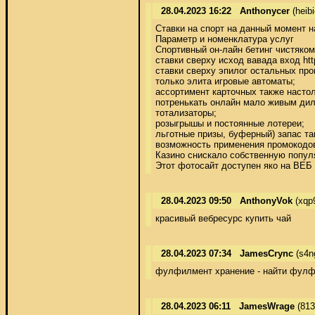
28.04.2023 16:22
Anthonycer
(heib
Ставки на спорт на данный момент н
Параметр и номенклатура услуг 

Спортивный он-лайн бетинг чистяком
ставки сверху исход вавада вход http
ставки сверху эпилог остальных прои
только элита игровые автоматы; 

ассортимент карточных также настоль
потренькать онлайн мало живым дил
тотализаторы; 

розыгрышы и постоянные лотереи; 

льготные призы, буферный) запас так
возможность применения промокодов.
Казино снискало собственную популя
Этот фотосайт доступен яко на ВЕБ
28.04.2023 09:50
AnthonyVok
(xqp
красивый вебресурс купить чай
28.04.2023 07:34
JamesCrync
(s4n
фулфилмент хранение - найти фулф
28.04.2023 06:11
JamesWrage
(813