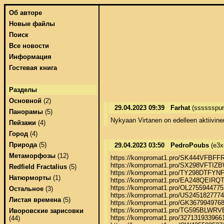
Об авторе
Новые файлы
Поиск
Все новости
Информация
Гостевая книга
Разделы
Основной
(2)
29.04.2023 09:39
Farhat
(sssssspu
Панорамы
(5)
Nykyaan Virtanen on edelleen aktiivine
Пейзажи
(4)
Город
(4)
Природа
(5)
29.04.2023 03:50
PedroPoubs
(e3x
Метаморфозы
(12)
https://kompromat1.pro/SK444VFBFFR
https://kompromat1.pro/SX298VFTIZB
Redfield Fractalius
(5)
https://kompromat1.pro/TY298DTFYN
Натюрморты
(1)
https://kompromat1.pro/EA248QEIRQT/
https://kompromat1.pro/OL2755944775
Остальное
(3)
https://kompromat1.pro/US245182777
Листая времена
(5)
https://kompromat1.pro/GK367994976
https://kompromat1.pro/TG595BLWRV
Иворовские зарисовки
https://kompromat1.pro/3271319339661
(44)