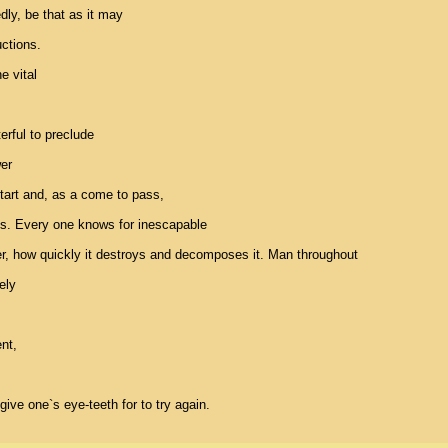
ly, be that as it may 

ctions. 

 vital 

rful to preclude 

r 

art and, as a come to pass, 

ss. Every one knows for inescapable 

cter, how quickly it destroys and decomposes it. Man throughout 

ly 

t, 

give one`s eye-teeth for to try again.