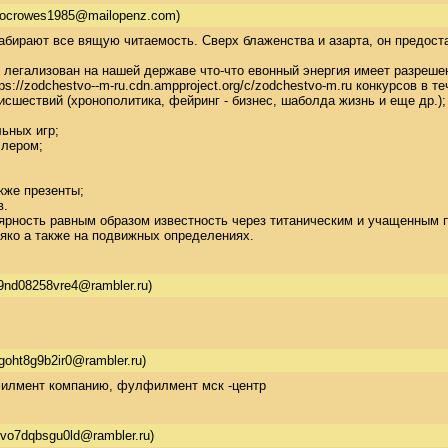
iocrowes1985@mailopenz.com)
абирают все вящую читаемость. Сверх блаженства и азарта, он предост
 легализован на нашей державе что-что евонный энергия имеет разрешен
s://zodchestvo--m-ru.cdn.ampproject.org/c/zodchestvo-m.ru конкурсов в т
сшествий (хронополитика, фейринг - бизнес, шаболда жизнь и еще др.); 
ных игр; 

лером; 

же презенты; 

 

рность равным образом известность через титаническим и учащенным пр
 яко а также на подвижных определениях.
9nd08258vre4@rambler.ru)
goht8g9b2ir0@rambler.ru)
илмент компанию, фулфилмент мск -центр
vo7dqbsgu0ld@rambler.ru)