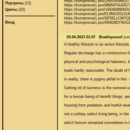
https://kompromat1.pro/QW435588537
Портреты
(12)
https://kompromat1.pro/9495974143577
https://kompromat1.pro/IJ6646988443
Цветы
(20)
https://kompromat1.pro/EL95631512145
https://kompromat1.pro/QF55LLCMYQ
Вход
https://kompromat1.pro/AR928DYW
29.04.2023 01:07
Bradleyassof
(ze
A healthy lifestyle is an active lifestyle
Regular discharge has a constructive for
physical and psychological haleness, b
loads hardly reasonable. The doubt of h
in reality, there is pygmy pitfall in thi
Getting rid of laziness is the numeral 
for a human being of benefit things: peo
housing from predators and hurtful weath
not a solitary select living being, in t
which forever remained somewhere in t