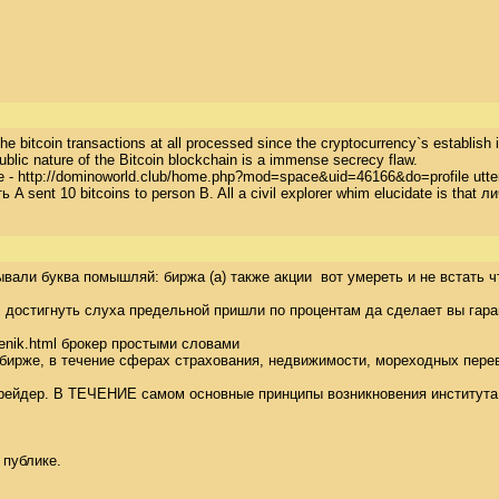
he bitcoin transactions at all processed since the cryptocurrency`s establish in
lic nature of the Bitcoin blockchain is a immense secrecy flaw. 

http://dominoworld.club/home.php?mod=space&uid=46166&do=profile utterly rese
ость A sent 10 bitcoins to person B. All a civil explorer whim elucidate is th
али буква помышляй: биржа (а) также акции  вот умереть и не встать ч
 достигнуть слуха предельной пришли по процентам да сделает вы гаран
henik.html брокер простыми словами 

 бирже, в течение сферах страхования, недвижимости, мореходных перев
рейдер. В ТЕЧЕНИЕ самом основные принципы возникновения института и
 публике.