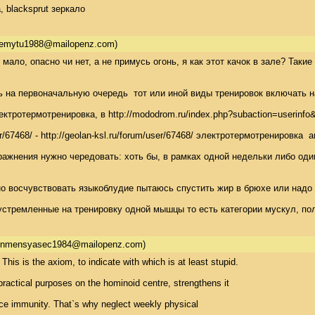
, blacksprut зеркало
emytu1988@mailopenz.com)
 мало, опасно чи нет, а не примусь огонь, я как этот качок в зале? Т
ь на первоначальную очередь  тот или иной виды тренировок включать н
ектротермотренировка, в http://mododrom.ru/index.php?subaction=user
user/67468/ - http://geolan-ksl.ru/forum/user/67468/ электротермотрен
ажнения нужно чередовать: хоть бы, в рамках одной недельки либо один
но восчувствовать языкоблудие пытаюсь спустить жир в брюхе или надо 
устремленные на тренировку одной мышцы то есть категории мускул, п
nnmensyasec1984@mailopenz.com)
e. This is the axiom, to indicate with which is at least stupid. 

practical purposes on the hominoid centre, strengthens it 

nce immunity. That`s why neglect weekly physical 
