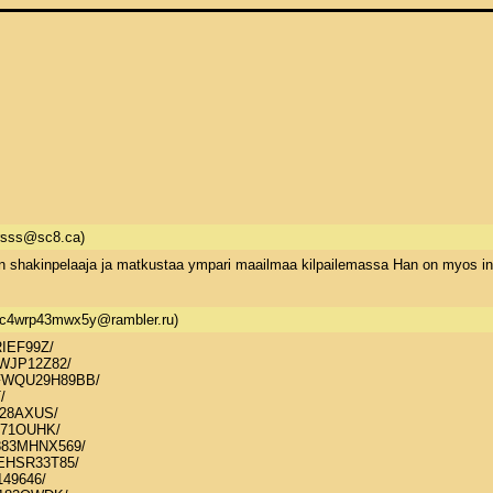
rsss@sc8.ca)
n shakinpelaaja ja matkustaa ympari maailmaa kilpailemassa Han on myos innoka
c4wrp43mwx5y@rambler.ru)
IEF99Z/ 

WJP12Z82/ 

FWQU29H89BB/ 

 

28AXUS/ 

471OUHK/ 

883MHNX569/ 

EHSR33T85/ 

49646/ 
