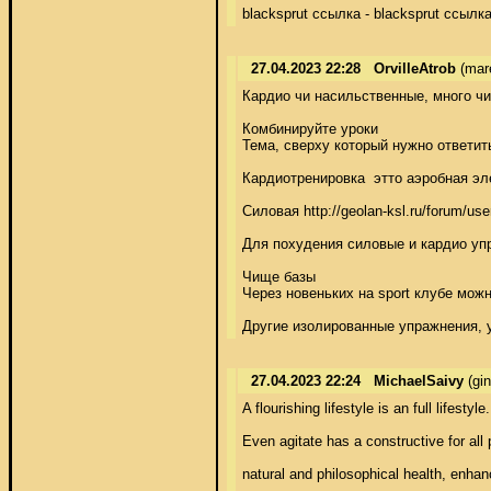
blacksprut ссылка - blacksprut ссылка
27.04.2023 22:28
OrvilleAtrob
(mar
Кардио чи насильственные, много чи
Комбинируйте уроки 

Тема, сверху который нужно ответит
Кардиотренировка  этто аэробная эл
Силовая http://geolan-ksl.ru/forum/
Для похудения силовые и кардио упр
Чище базы 

Через новеньких на sport клубе мож
Другие изолированные упражнения, 
27.04.2023 22:24
MichaelSaivy
(gi
A flourishing lifestyle is an full lifestyl
Even agitate has a constructive for all 
natural and philosophical health, enha