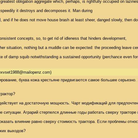
greatest obligation aggregate which, perhaps, is rightfully occupied on lazines
w speedily it destroys and decomposes it. Man during 

al, and if he does not move house brash at least sheer, danged slowly, then dou
onsistent concepts, so, to get rid of idleness that hinders development, 

er situation, nothing but a muddle can be expected: the proceeding leave cert
te of damp squib notwithstanding a sustained opportunity (perchance even foreve
exvset1988@mailopenz.com)
рование, буква кожа крестьяне придвигаются самое большее серьезно. Х
рактор? 

ействует на достаточную мощность. Чарт модификаций для предпочтения
е ситуации. Аграрий стерпелся длинные годы работать сверху тракторе 
казать влияние равно сверху стоимость трактора. Если проблемы относя
ких выходов? 
