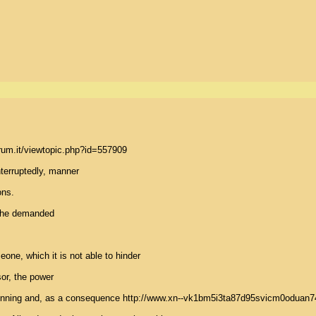
rum.it/viewtopic.php?id=557909 

terruptedly, manner 

ns. 

the demanded 

one, which it is not able to hinder 

or, the power 

eginning and, as a consequence http://www.xn--vk1bm5i3ta87d95svicm0oduan74