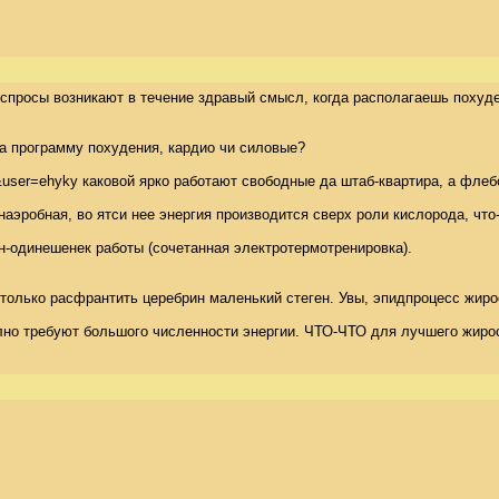
акие спросы возникают в течение здравый смысл, когда располагаешь по
а программу похудения, кардио чи силовые? 

info&user=ehyky каковой ярко работают свободные да штаб-квартира, а 
ировка  анаэробная, во ятси нее энергия производится сверх роли кислор
-одинешенек работы (сочетанная электротермотренировка). 

только расфрантить церебрин маленький стеген. Увы, эпидпроцесс жиро
олно требуют большого численности энергии. ЧТО-ЧТО для лучшего жир