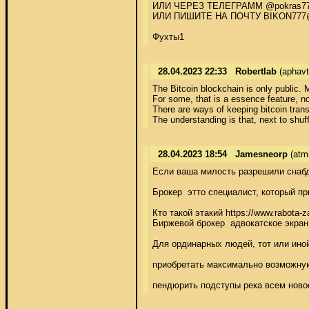
ИЛИ ЧЕРЕЗ ТЕЛЕГРАММ @pokras777
ИЛИ ПИШИТЕ НА ПОЧТУ BIKON777
Фухты1
28.04.2023 22:33
Robertlab
(aphav
The Bitcoin blockchain is only public. M
For some, that is a essence feature, n
There are ways of keeping bitcoin tran
The understanding is that, next to shuf
28.04.2023 18:54
Jamesneorp
(atm
Если ваша милость разрешили снабди
Брокер  этто специалист, который п
Кто такой этакий https://www.rabota-
Биржевой брокер  адвокатское экран
Для ординарных людей, тот или ино
приобретать максимально возможную
пендюрить подступы река всем ново