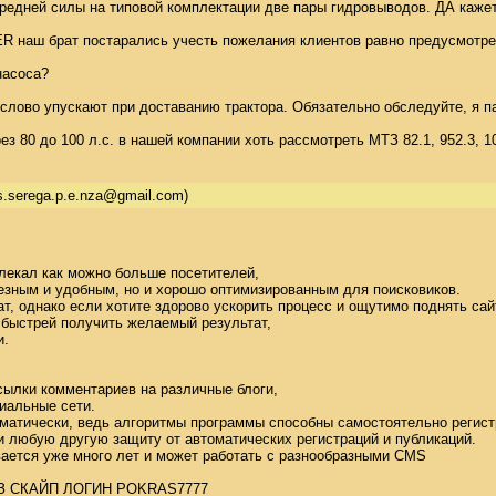
едней силы на типовой комплектации две пары гидровыводов. ДА кажется
наш брат постарались учесть пожелания клиентов равно предусмотреть
асоса? 

слово упускают при доставанию трактора. Обязательно обследуйте, я пас
з 80 до 100 л.с. в нашей компании хоть рассмотреть МТЗ 82.1, 952.3, 1
s.serega.p.e.nza@gmail.com)
лекал как можно больше посетителей, 

лезным и удобным, но и хорошо оптимизированным для поисковиков. 

ат, однако если хотите здорово ускорить процесс и ощутимо поднять сайт
быстрей получить желаемый результат, 

 

ылки комментариев на различные блоги, 

альные сети. 

матически, ведь алгоритмы программы способны самостоятельно регистр
и любую другую защиту от автоматических регистраций и публикаций. 

ается уже много лет и может работать с разнообразными CMS 

СКАЙП ЛОГИН POKRAS7777 
