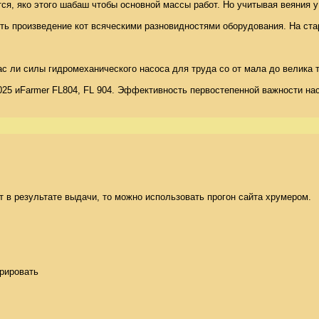
, яко этого шабаш чтобы основной массы работ. Но учитывая веяния у р
 произведение кот всяческими разновидностями оборудования. На ста
 ли силы гидромеханического насоса для труда со от мала до велика тех
025 иFarmer FL804, FL 904. Эффективность первостепенной важности насо
 в результате выдачи, то можно использовать прогон сайта хрумером. 

ировать 
