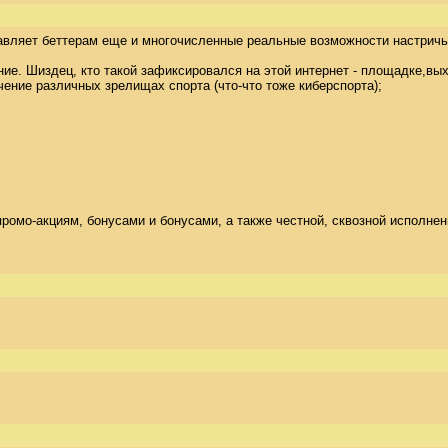
авляет беттерам еще и многочисленные реальные возможности настричь ч
ие. Шиздец, кто такой зафиксировался на этой интернет - площадке,вы
ечение различных зрелищах спорта (что-что тоже киберспорта); 



омо-акциям, бонусами и бонусами, а также честной, сквозной исполнени