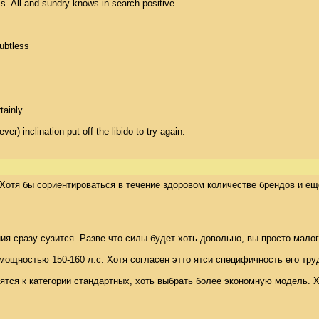
s. All and sundry knows in search positive 

btless 

ainly 

r) inclination put off the libido to try again.
отя бы сориентироваться в течение здоровом количестве брендов и еще м
 сразу сузится. Разве что силы будет хоть довольно, вы просто малог
мощностью 150-160 л.с. Хотя согласен этто ятси специфичность его труд
тся к категории стандартных, хоть выбрать более экономную модель. Хо