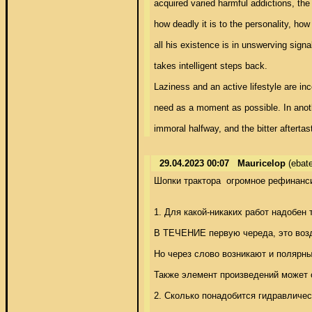
acquired varied harmful addictions, the 
how deadly it is to the personality, ho
all his existence is in unswerving sign
takes intelligent steps back. 

Laziness and an active lifestyle are inc
need as a moment as possible. In anoth
immoral halfway, and the bitter aftertas
29.04.2023 00:07
Mauricelop
(ebat
Шопки трактора  огромное рефинанси
1. Для какой-никаких работ надобен т
В ТЕЧЕНИЕ первую череда, это возд
Но через слово возникают и полярны
Также элемент произведений может о
2. Сколько понадобится гидравличес