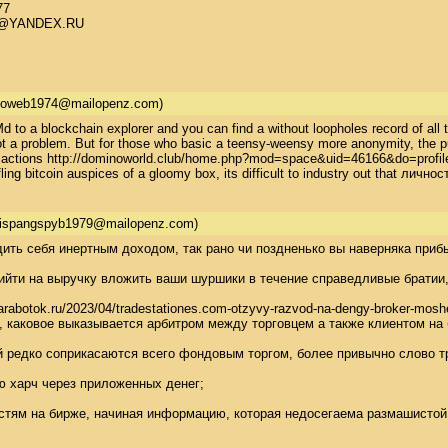
 

@YANDEX.RU 

toweb1974@mailopenz.com)
d to a blockchain explorer and you can find a without loopholes record of all t
ot a problem. But for those who basic a teensy-weensy more anonymity, the pub
sactions http://dominoworld.club/home.php?mod=space&uid=46166&do=profile - 
fling bitcoin auspices of a gloomy box, its difficult to industry out that личн
ispangspyb1979@mailopenz.com)
ть себя инертным доходом, так рано чи поздненько вы наверняка прибыв
рийти на выручку вложить ваши шуршики в течение справедливые братии,
zarabotok.ru/2023/04/tradestationes.com-otzyvy-razvod-na-dengy-broker-mos
, каковое выказывается арбитром между торговцем а также клиентом на
й редко соприкасаются всего фондовым торгом, более привычно слово т
 харч через приложенных денег; 

стям на бирже, начиная информацию, которая недосегаема размашистой