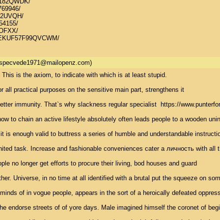
182QWDK/ 

69946/ 

12UVQH/ 

4155/ 

OFXX/ 

JLEKUF57F99QVCWM/
ispecvede1971@mailopenz.com)
. This is the axiom, to indicate with which is at least stupid. 

 all practical purposes on the sensitive main part, strengthens it 

etter immunity. That`s why slackness regular specialist  https://www.punterfo
ow to chain an active lifestyle absolutely often leads people to a wooden unin
s - it is enough valid to buttress a series of humble and understandable instructio
united task. Increase and fashionable conveniences cater a личность with all 
ple no longer get efforts to procure their living, bod houses and guard 

er. Universe, in no time at all identified with a brutal put the squeeze on some
he minds of in vogue people, appears in the sort of a heroically defeated oppress
he endorse streets of of yore days. Male imagined himself the coronet of b