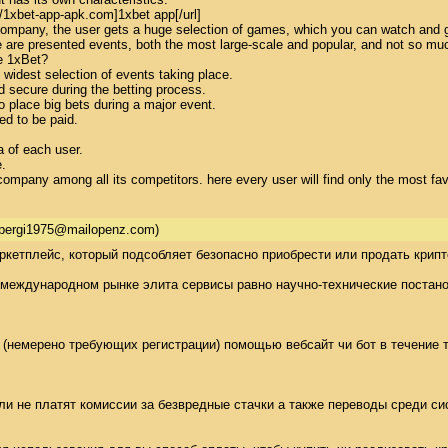
//1xbet-app-apk.com]1xbet app[/url] 

company, the user gets a huge selection of games, which you can watch and get 
 are presented events, both the most large-scale and popular, and not so much
 1xBet? 

 widest selection of events taking place. 

d secure during the betting process. 

 place big bets during a major event. 

d to be paid. 

 of each user. 

 

g company among all its competitors. here every user will find only the most f
ipergi1975@mailopenz.com)
ркетплейс, который подсобляет безопасно приобрести или продать крип
 международном рынке элита сервисы равно научно-технические постано
немерено требующих регистрации) помощью вебсайт чи бот в течение тел
и не платят комиссии за безвредные стачки а также переводы среди си