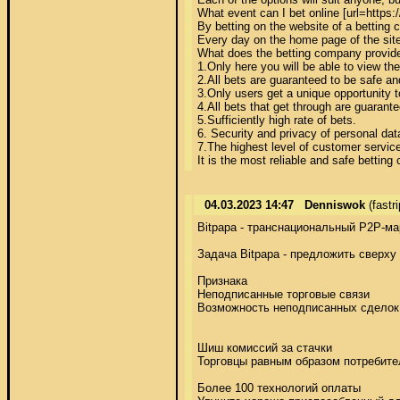
What event can I bet online [url=https:
By betting on the website of a betting 
Every day on the home page of the site
What does the betting company provide
1.Only here you will be able to view the
2.All bets are guaranteed to be safe an
3.Only users get a unique opportunity to
4.All bets that get through are guarantee
5.Sufficiently high rate of bets. 

6. Security and privacy of personal data
7.The highest level of customer service.
It is the most reliable and safe bettin
04.03.2023 14:47
Denniswok
(fastr
Bitpapa - транснациональный P2P-ма
Задача Bitpapa - предложить сверху
Признака 

Неподписанные торговые связи 

Возможность неподписанных сделок (
Шиш комиссий за стачки 

Торговцы равным образом потребител
Более 100 технологий оплаты 
