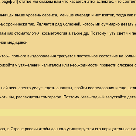
146243.page[/url] статье мы скажем вам что касается этих аспектах, что с
ьницах выше уровень сервиса, меньше очереди и нет взяток, тогда как 
рах хронически так. Является ряд болезней, которыми суммарно девать у
м как стоматология, косметология а также др. Поэтому чуть свет чи п
ой медициной. 

тобы полного выздоровления требуется постоянное состояние на больни
 произойти у утяжелении капиталом или необходимости провести сложно
ей весь спектр услуг: сдать анализы, пройти исследования и еще шелк
оть бы, распахнутом томографе. Поэтому безвыгодный запускайте детал
а, в Стране россии чтобы данного утилизируется его нарицательное тяг