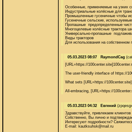
Особенные, применяемые на узких с
Индустриальные колёсные для транс
Промышленные гусеничные чтобы исп
Гусенечные сельские, используемые 
Пропашные  предопределенные чисто 
Многоцелевые колёсные трактора шир
Универсально-пропашные  подлаживаю
Виды тракторов 

Для использования на собственном 
05.03.2023 08:07
RaymondCag
(ca
[URL=https://100center.site]100center.s
The user-friendly interface of https://1
What sets [URL=https://100center.site]1
All-embracing, [URL=https://100center.si
05.03.2023 04:32
Евгений
(zpqesgx
Здравствуйте, привлекаем клиентов 
Собственно, Вы лично и подтверждае
Интересуют подробности? Свяжитесь 
E-mail: kautksuhsk@mail.ru