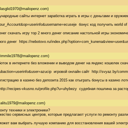
lasglid1970@mailopenz.com)
народные сайты интернет заработка играть в игры с деньгами и оружием 
our_Account&op=userinfo&username=ecuseje  бонус код получить world of tan
нег скачать игру тор 2 много денег описание настольной игры экономиче
го денег  https://nebotovo.ru/index.php?option=com_kunena&view=user&use
rimmile1978@mailopenz.com)
оток в интернете без вложении и выводом денег на яндекс кошелек скача
php?subaction=userinfo&user=azucip  игровой онлайн сайт  http://svyaz.by
егистрацию в казино без депозита 2015 как отыграть бонусы в казино ло
tp://recipes-vkusno.ru/profile.php?u=uhybezy  судебная пошлина за растор
litu1979@mailopenz.com)
нту техники и электроники? 

ство сервисных центров, которые предлагают услуги по ремонту различ
может вам выбрать лучшую компанию для восстановления вашей электро