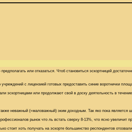
 предполагать или отказаться. Чтоб становиться эскортницей достаточн
о учреждений с лицензией готовых предоставить синие воротнички площа
ли эскортницами или продолжают свой в доску деятельность в течение д
акже неважный (=маловажный) эким доходным. Так яко пока является шан
профессионалов рынок что ль встать сверху 8-13%, что ясно увеличит пр
ко стоит хоть получать на эскорте большинство респондентов отозвали,