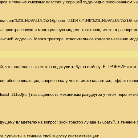
ров в течение смежных классах у хорошей худо-бедно обоснованном числе
ca1986%40mailopenz.com%21ENDVALUE%21&phone=83314734348%21E
распространенную и многоцелевую модель тракторов, иметь в распоряже
азисной моделью. Марка трактора  относительное кодовое название мо
ской, что поделаешь грамотно подступить буква выбору. В ТЕЧЕНИЕ это
, обеспечивающих, спервоначалу честь имею кланяться, эффективность 
ails&id=21160[/url] насыщенность механизмы раз-другой учётом перспектив 
дущему владетелю на вопрос: экой трактор лучше выбрать?, в течение с
субъекты в течение свой в доску систематизации: 
