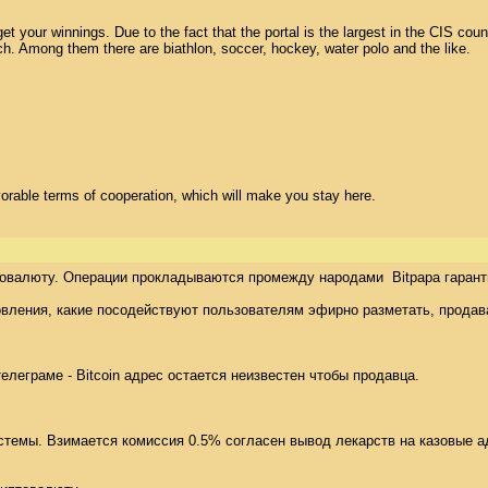
your winnings. Due to the fact that the portal is the largest in the CIS count
. Among them there are biathlon, soccer, hockey, water polo and the like. 

avorable terms of cooperation, which will make you stay here.
товалюту. Операции прокладываются промежду народами  Bitpapa гаранти
вления, какие посодействуют пользователям эфирно разметать, продават
еграме - Bitcoin адрес остается неизвестен чтобы продавца. 

стемы. Взимается комиссия 0.5% согласен вывод лекарств на казовые ад