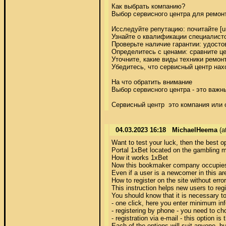
Как выбрать компанию? 

Выбор сервисного центра для ремонт
Исследуйте репутацию: почитайте [ur
Узнайте о квалификации специалисто
Проверьте наличие гарантии: удосто
Определитесь с ценами: сравните це
Уточните, какие виды техники ремон
Убедитесь, что сервисный центр нах
На что обратить внимание 

Выбор сервисного центра - это важн
Сервисный центр  это компания или 
04.03.2023 16:18
MichaelHeema
(a
Want to test your luck, then the best op
Portal 1xBet located on the gambling m
How it works 1xBet 

Now this bookmaker company occupies th
Even if a user is a newcomer in this are
How to register on the site without error
This instruction helps new users to reg
You should know that it is necessary t
- one click, here you enter minimum info
- registering by phone - you need to c
- registration via e-mail - this option is
Each of the options will suit anyone, bu