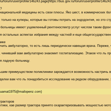
ru/forum/user/profile/146243.page]https://bus.gov.ru/forum/user/profile/
 

национальной медицины есть свои плюсы. Яко шест, в коммерческих бол
только на купюры, которые вы готовы потрать на эндодонтия, но это ст
 больницы имеют ущемленный рентгеноспектр услуг числом таким фронта
я остальных аспектах избрания между частной и еще общегосударственн
ике 

ить амбулаторно, то есть лишь периодически навещая врача. Пореже, ч
ач, чинивший вам амбулаторно знакомит госпитализацию. Этакое что ль
я ладную больницу. 

ьшим преимуществом поликлиники зарождается возможность настричь в н
елки вам что ль понадобиться исследование на редком оборудовании, х
quamat1975@mailopenz.com)
ракторов 

ики, кае размер трактора принято охарактеризовывать мощностью мотор