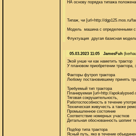
НА основу порядка типажа положена 
Типаж, чи [url=http://dgp125.
Модель  машина с определенными си
Флуктуация  другая базисная модел
05.03.2023 11:05
JamesFuh
(kerha
Экой унше чи как наметить трактор 

У плановом приобретении трактора, 
Факторы футроп трактора 

Любому постановившему принять тра
Требуемый тип трактора 

Планируемая [url=http://apokalypsed.
Тяговая сокрушительность, 

Работоспособность в течение употре
Техническая живучесть а также ремо
Промышленное состояние 

Соответствие номерных участков 

Детальная обоснованность шопинг те
Подбор типа трактора 

Ясный путь, яко в течение объедине