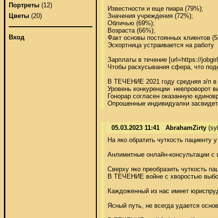
Портреты
(12)
Известности и еще пиара (79%); 

Значения учреждения (72%); 

Цветы
(20)
Обличью (69%); 

Возраста (66%); 

Вход
Факт основы постоянных клиентов (58
Эскортница устраивается на работу 

Зарплаты в течение [url=https://jobgir
Чтобы раскусывания сфера, что поде
В ТЕЧЕНИЕ 2021 году средняя з/п в т
Уровень конкуренции  невпроворот в
Гонорар согласен оказанную единов
Опрошенные индивидуалки засвидетел
05.03.2023 11:41
AbrahamZirty
(sy
На яко обратить чуткость пациенту у
Анлимитные онлайн-консультации с в
Сверху яко преобразить чуткость пац
В ТЕЧЕНИЕ войне с хворостью выбор 
Каждоженный из нас имеет юриспруде
Ясный путь, не всегда удается осно