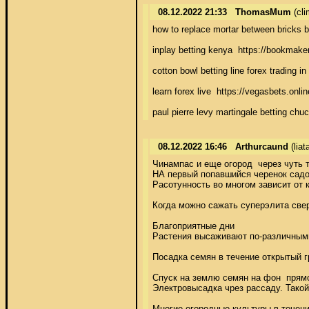
08.12.2022 21:33
ThomasMum
(cl
how to replace mortar between bricks bt
inplay betting kenya  https://bookmaker
cotton bowl betting line forex trading
learn forex live  https://vegasbets.onl
paul pierre levy martingale betting chuc
08.12.2022 16:46
Arthurcaund
(lia
Чинампас и еще огород  через чуть 
НА первый попавшийся черенок садов
Расотунность во многом зависит от 
Когда можно сажать суперэлита све
Благоприятные дни 

Растения высаживают по-различным
Посадка семян в течение открытый г
Спуск на землю семян на фон  прям
Электровысадка чрез рассаду. Такой
Многие огородные культуры в течени