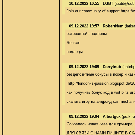
10.12.2022 10:55
LGBT
(ssdd@sc8.
Join our community of support https://
09.12.2022 19:57
RobertNem
(laris
осторожно! - подлецы 

Source: 

подлецы
09.12.2022 19:09
Darrylnub
(catch
бездепозитные бонусы в покер и кази
 http://london-is-passion.blogspot.d
как получить бонус код в wot blitz 
скачать игру на андроид car mechanic
09.12.2022 19:04
Albertgex
(po.k.r
Собралась новая база для хрумера, 
ДЛЯ СВЯЗИ С НАМИ ПИШИТЕ В СКА