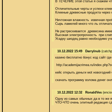
В ТЕЧЕНИЕ этой статье я скажем что
Отличительные черты и успехи клее
Клееные древесные продукта через 
Ничтожная влажность  извечная проб
Сырь ламелей много что ль отличать
Не растрескивается  древесина име
Высокая электропрочность  при сли
Усадку шиздец равно необходимо учи
10.12.2022 15:49
Darrylnub
(catch
казино бесплатно бонус код сайт где
 http://academijacrimea.ru/index.php
кейс открыть деньги wot новогодний 
скачать программу взлома денег онла
10.12.2022 12:32
RonaldVes
(enci
Одну из самых обычных да в то же 
ЧТО-ЧТО очень элитный редакция сде