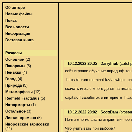
Об авторе
Новые файлы
Поиск
Все новости
Информация
Гостевая книга
Разделы
Основной
(2)
10.12.2022 20:35
Darrylnub
(catch
Панорамы
(5)
сайт игровое обучение ворлд оф танк
Пейзажи
(4)
Город
(4)
 https://forum.resmihat.kz/viewtopic
Природа
(5)
скачать игры с много денег на планш
Метаморфозы
(12)
capitaloff заработок в интернете  h
Redfield Fractalius
(5)
Натюрморты
(1)
Остальное
(3)
10.12.2022 20:02
ScottDam
(prost
Листая времена
(5)
Почти многие штаты отдают личное т
Иворовские зарисовки
Что учитывать при выборе? 

(44)