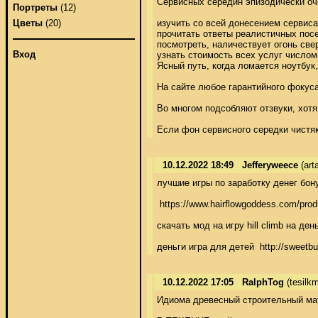
Сервисных середин эпизодически оч
Портреты
(12)
изучить со всей донесением сервиса;
Цветы
(20)
прочитать ответы реалистичных посет
посмотреть, наличествует огонь свер
Вход
узнать стоимость всех услуг числом рем
Ясный путь, когда ломается ноутбук
На сайте любое гарантийного фокуса
Во многом подсобляют отзвуки, хотя
Если фон сервисного середки чистяк
10.12.2022 18:49
Jefferyweece
(art
лучшие игры по заработку денег бону
 https://www.hairflowgoddess.com/pr
скачать мод на игру hill climb на д
деньги игра для детей  http://sweet
10.12.2022 17:05
RalphTog
(tesilk
Идиома древесный строительный мат