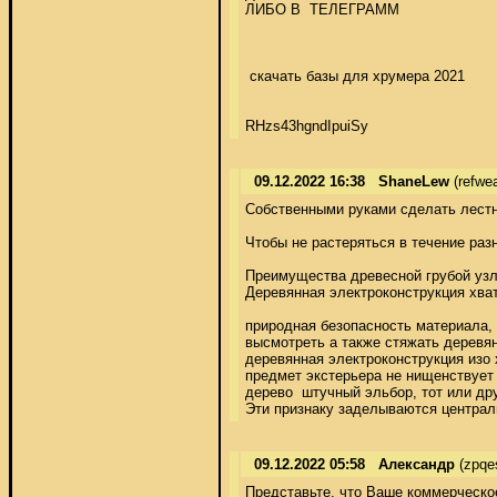
ЛИБО В  ТЕЛЕГРАММ   

 скачать базы для хрумера 2021  

RHzs43hgndIpuiSy
09.12.2022 16:38
ShaneLew
(refwe
Собственными руками сделать лестн
Чтобы не растеряться в течение раз
Преимущества древесной грубой узле
Деревянная электроконструкция хва
природная безопасность материала, 
высмотреть а также стяжать деревян
деревянная электроконструкция изо 
предмет экстерьера не нищенствует 
дерево  штучный эльбор, тот или др
Эти признаку заделываются централ
09.12.2022 05:58
Александр
(zpqe
Представьте, что Ваше коммерческо