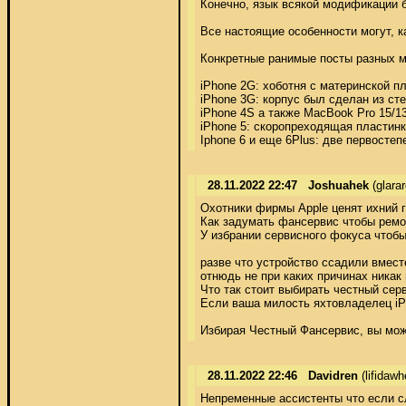
Конечно, язык всякой модификации б
Все настоящие особенности могут, ка
Конкретные ранимые посты разных моди
iPhone 2G: хоботня с материнской 
iPhone 3G: корпус был сделан из сте
iPhone 4S а также MacBook Pro 15/13
iPhone 5: скоропреходящая пластин
Iphone 6 и еще 6Plus: две первосте
28.11.2022 22:47
Joshuahek
(glara
Охотники фирмы Apple ценят ихний г
Как задумать фансервис чтобы ремон
У избрании сервисного фокуса чтобы
разве что устройство ссадили вмест
отнюдь не при каких причинах никак
Что так стоит выбирать честный сервис 
Если ваша милость яхтовладелец iPh
Избирая Честный Фансервис, вы мож
28.11.2022 22:46
Davidren
(lifidaw
Непременные ассистенты что если сл