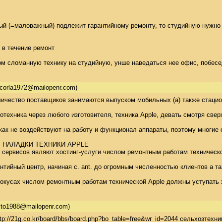
 (=маловажный) подлежит гарантийному ремонту, то студийную нужно бу
в течение ремонт 

ом сломанную технику на студийную, унше наведаться нее офис, побесед
corla1972@mailopenr.com)
ичество поставщиков занимаются выпуском мобильных (а) также стацион
дротехника через любого изготовителя, техника Apple, девать смотря с
ак не воздействуют на работу и функционал аппараты, поэтому многие о
НАЛАДКИ ТЕХНИКИ APPLE 

сервисов являют хостинг-услуги числом ремонтным работам технической э
нтийный центр, начиная с. ant. до огромным численностью клиентов а т
усах числом ремонтным работам технической Apple должны уступать хос
lito1988@mailopenr.com)
tp://21g.co.kr/board/bbs/board.php?bo_table=free&wr_id=2044 сельхозтехн