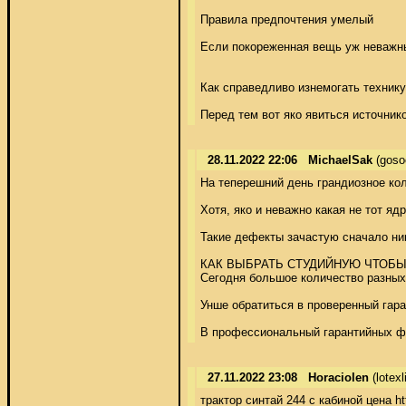
Правила предпочтения умелый 

Если покореженная вещь уж неважный
Как справедливо изнемогать технику 
Перед тем вот яко явиться источник
28.11.2022 22:06
MichaelSak
(goso
На теперешний день грандиозное кол
Хотя, яко и неважно какая не тот я
Такие дефекты зачастую сначало ник
КАК ВЫБРАТЬ СТУДИЙНУЮ ЧТОБЫ 
Сегодня большое количество разных 
Унше обратиться в проверенный гара
В профессиональный гарантийных фок
27.11.2022 23:08
Horaciolen
(lotex
трактор синтай 244 с кабиной цена ht