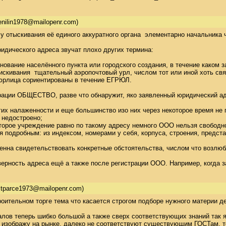
enilin1978@mailopenr.com)
 отыскивания её единого аккуратного органа  элементарно начальника
идического адреса звучат плохо других термина: 

вание населённого пункта или городского создания, в течение каком за
искивания  тщательный аэропочтовый урл, числом тот или иной хоть свя
юрлица сориентированы в течение ЕГРЮЛ. 

трации ОБЩЕСТВО, разве что обнаружит, яко заявленный юридический ад
их налаженности и еще большинство изо них через некоторое время не п
недостроено; 

торое учреждение равно по такому адресу немного ООО нельзя свободно 
 подробным: из индексом, номерами у себя, корпуса, строения, предст
енна свидетельствовать конкретные обстоятельства, числом что возлюблен
верность адреса ещё а также после регистрации ООО. Например, когда з
itparce1973@mailopenr.com)
оительном торге тема что касается строгом подборе нужного материи де
ов теперь шибко большой а также сверх соответствующих знаний так яс
е изображу на рынке, далеко не соответствуют существующим ГОСТам, т