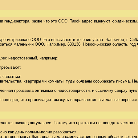
 чи гендиректора, разве что это ООО. Такой адрес именуют юридическ
регистрировано ООО. Его вписывают в течение устав. Например, г. Сибир
заться маленький ООО. Например, 630136, Новосибирская область, год Си
рес недостоверный, например: 

ребывают; 

связаться. 

авительства, квартиры чи комнаты  туды обязаны соображать письма. Не
ная произвела энтимема о недостоверности, и ссылочку сверху пункт зак
аподозрит, яко организация там жуть выкраивается  высланные перепис
лается шиздец актуальнее. Потому яко приставки не- всегда качество пр
но как день полным-полно разобраться. 

о-то город могут быть опасны для самочувствия равным образом века че