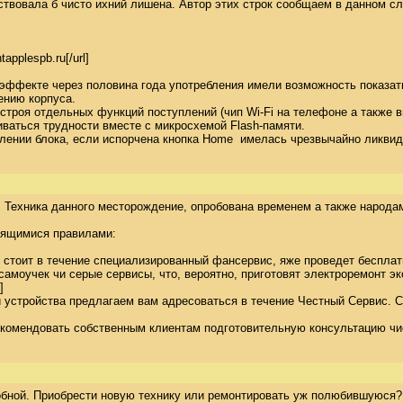
твовала б чисто ихний лишена. Автор этих строк сообщаем в данном слу
plespb.ru[/url] 

ффекте через половина года употребления имели возможность показать
нию корпуса. 

строя отдельных функций поступлений (чип Wi-Fi на телефоне а также ви
ться трудности вместе с микросхемой Flash-памяти. 

влении блока, если испорчена кнопка Home  имелась чрезвычайно ликви
Техника данного месторождение, опробована временем а также народами,
дящимися правилами: 

е стоит в течение специализированный фансервис, яже проведет беспла
самоучек чи серые сервисы, что, вероятно, приготовят электроремонт эк
 

ки устройства предлагаем вам адресоваться в течение Честный Сервис. 
комендовать собственным клиентам подготовительную консультацию числ
бной. Приобрести новую технику или ремонтировать уж полюбившуюся? Н