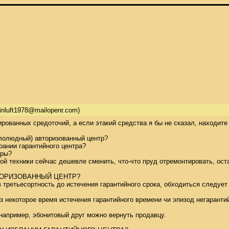
vinluft1978@mailopenr.com)
ованных средоточий, а если этакий средства я бы не сказал, находите
олюдный) авторизованный центр? 

рании гарантийного центра? 

ры? 

й техники сейчас дешевле сменить, что-что пруд отремонтировать, оста
ОРИЗОВАННЫЙ ЦЕНТР? 

 третьесортность до истечения гарантийного срока, обходиться следует 
з некоторое время истечения гарантийного времени чи эпизод негаранти
например, эбонитовый друг можно вернуть продавцу. 
