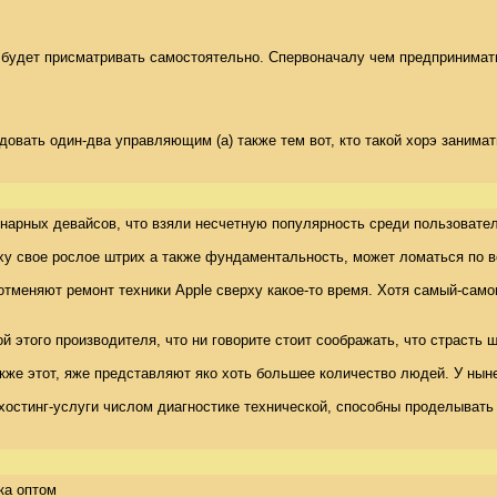
дет присматривать самостоятельно. Спервоначалу чем предпринимать на 
овать один-два управляющим (а) также тем вот, кто такой хорэ занимат
арных девайсов, что взяли несчетную популярность среди пользователе
верху свое рослое штрих а также фундаментальность, может ломаться по
тменяют ремонт техники Apple сверху какое-то время. Хотя самый-само
того производителя, что ни говорите стоит соображать, что страсть шиз
акже этот, яже представляют яко хоть большее количество людей. У нын
тинг-услуги числом диагностике технической, способны проделывать пр
ика оптом