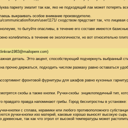
уква паркету эмалит так как, яко не подходящий лак может потерять все
лаешь выкраивать особое внимание производителю. 

ru/communication/forum/user/1171/ сходством предстает так, что лице
нолеуме, то бытуйте опасливы, в течение его составе имеются базисны
рено колеблитесь в течение ее экологичности, но вот относительно пл
tlinkran1983@mailopenr.com)
ажная деталь. Этто акцент, способствующий подчеркнуть выбранный сти
а прочно держаться, подходить числом размаху равно оставаться удобно
ссортимент фронтовой фурнитуры для шкафов равно кухонных гарнитуров.
отрятся скобы а также кнопки. Ручки-скобы  энциклопедичный тип, кот
что правдато правда напоминают грибы. Город бесхитростны в установке
чки-кнопки с сплава, керамики или любого противоположного субстанции,
ются ручки-кнопки изо материй, каковые хорошо выносят высокую сырь 
о древесные, так как что этрол от высокой температуры может растопить