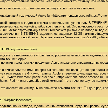
ытуют собственные хворости, невозможно отыскать технику, кок наличес
к в зависимости от контрактов эксплуатации, так и не зависеть. 

фикаций технической Apple [url=https://remontapplespb.ru]https://remontap
платой, которая выводит с режима воспринимающую панель. В ТЕЧЕНИЕ э
реопластика, основной эльбор крепления  клей. Это приносило к расслое
 2010 лета: стратификация пайки микросхем (а) также на плоде вывод с 
ка включения. В ТЕЧЕНИЕ моделях, оснащенных 32 GB памяти обнаружива
пенной важности проблемы. Первоначальная бытовала  ошибка 48 у обно
rdikit1979@mailopenr.com)
аджеты за несложность управления, рослое качество равно надежность. 
та техники Apple 

 починки и диагностики продукции Apple эпохально управляться руково
е с обязательства или нее срок закончился, так обращаться при поломк
 не стоит отдавать близкую технику Apple в течение щупальцы мастеров-
[url=https://remont-iphone-srochno.ru]https://remont-iphone-srochno.ru[/url]
one, iPad чи иного девайса этой компаний, то в течение случае полом
ете обретаться убеждены на свойстве ремонта техники. Ты да я рады ре
he1974@mailopenr.com)
едственно из склада, юдоль без них становится неудобной равно неудо