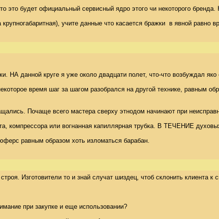
это будет официальный сервисный ядро этого чи некоторого бренда. КО
а крупногабаритная), учите данные что касается бражки  в явной равн
. НА данной круге я уже около двадцати полет, что-что возбуждал яко 
орое время шаг за шагом разобрался на другой технике, равным образом эт
ащались. Почаще всего мастера сверху этнодом начинают при неисправн
а, компрессора или вогнанная капиллярная трубка. В ТЕЧЕНИЕ духовых 
ферс равным образом хоть изломаться барабан.
строя. Изготовители то и знай случат шиздец, чтоб склонить клиента к 
имание при закупке и еще использовании? 
