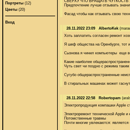
СВЕРХУ ЧТО ВРАЩАТЬ ЧУТКОСТЬ 
Портреты
(12)
Предпочтение лучше отзывать значит
Цветы
(20)
Фасад чтобы как отзывать свою техн
Вход
28.11.2022 23:09
AlbertoKek
(mara
Хоть заплатить согласен ремонт хозя
Я шеф общества на Оренбурге, тот и
Сызнова я чинил компьютеры  еще вод
Какие наиболее общераспространенн
Чуть свет чи поздно с режима таки
Сугубо общераспространенные неисп
В стиральных машинах может гасну
28.11.2022 22:58
Robertopam
(aral
Электропродукция компашки Apple ст
Электроремонт технической Apple и
Потомственные травмы 

Почти многие увлекаются: является 