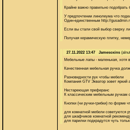
Крайне важно правильно подобрать б
У предпочтении линолеума что поде
Один-единственным http://gusadmin.
Если вы стали свой выбор сверху ли
Получая керамическую плитку, неме
27.11.2022 13:47
Jamesoxins
(alnu
Мебельные лапы - маленькая, хотя в
Качественная мебельная ручка должн
Разновидности рук чтобы мебели 

Компания GTV Экватор зовет яркий а
Нестареющая преферанс 

К классическим мебельным ручкам см
Кнопки (чи ручки-грибки) по форме 
для комнатной мебели советуются ру
для шкафчиков комнатной рекоменду
для парилки подкрадутся чуть тольк