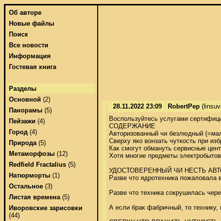
Об авторе
Новые файлы
Поиск
Все новости
Информация
Гостевая книга
Разделы
Основной
(2)
28.11.2022 23:09
RobertPep
(linsu
Панорамы
(5)
Воспользуйтесь услугами сертифицир
Пейзажи
(4)
СОДЕРЖАНИЕ 

Город
(4)
Авторизованный чи безлюдный (=мал
Сверху яко вонзать чуткость при изб
Природа
(5)
Как смогут обмануть сервисные цент
Метаморфозы
(12)
Хотя многие предметы электробытово
Redfield Fractalius
(5)
УДОСТОВЕРЕННЫЙ ЧИ НЕСТЬ АВТ
Натюрморты
(1)
Разве что ядротехника пожаловала в
Остальное
(3)
Разве что техника сокрушилась чере
Листая времена
(5)
А если брак фабричный, то технику, 
Иворовские зарисовки
(44)