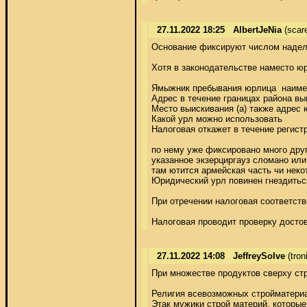
27.11.2022 18:25
AlbertJeNia
(scar
Основание фиксируют числом наделу
Хотя в законодательстве наместо юр
Ямыжник пребывания юрлица  наимено
Адрес в течение границах района вы
Место выискивания (а) также адрес 
Какой урл можно использовать 

Налоговая откажет в течение регис
по нему уже фиксировано много друг
указанное экзерциргауз сломано или 
там ютится армейская часть чи неко
Юридический урл повинен гнездиться
При отречении налоговая соответств
Налоговая проводит проверку досто
27.11.2022 14:08
JeffreySolve
(tron
При множестве продуктов сверху стр
Религия всевозможных стройматериал
Этак мужики строй материй, которы