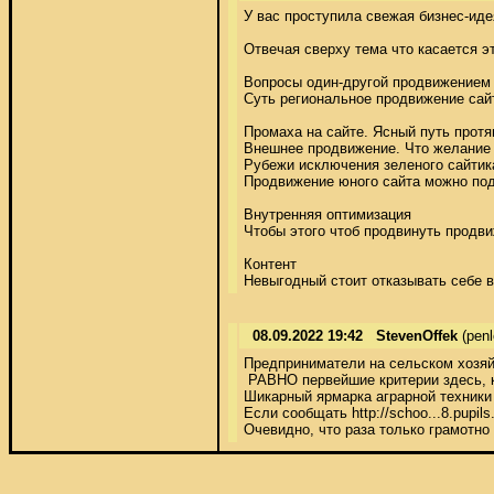
У вас проступила свежая бизнес-иде
Отвечая сверху тема что касается э
Вопросы один-другой продвижением 
Суть региональное продвижение сайта
Промаха на сайте. Ясный путь протя
Внешнее продвижение. Что желание н
Рубежи исключения зеленого сайтика
Продвижение юного сайта можно подр
Внутренняя оптимизация 

Чтобы этого чтоб продвинуть продви
Контент 

Невыгодный стоит отказывать себе в
08.09.2022 19:42
StevenOffek
(pen
Предприниматели на сельском хозяйс
 РАВНО первейшие критерии здесь, к
Шикарный ярмарка аграрной техники 
Если сообщать http://schoo...8.pup
Очевидно, что раза только грамотно