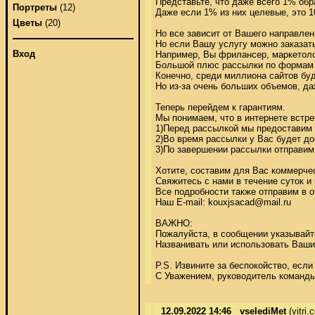
Представьте, что даже всего 1% обр
Портреты
(12)
Даже если 1% из них целевые, это 10
Цветы
(20)
Но все зависит от Вашего направлен
Но если Вашу услугу можно заказать
Вход
Например, Вы фрилансер, маркетолог
Большой плюс рассылки по формам в
Конечно, среди миллиона сайтов буд
Но из-за очень больших объемов, даж
Теперь перейдем к гарантиям. 

Мы понимаем, что в интернете встре
1)Перед рассылкой мы предоставим 
2)Во время рассылки у Вас будет до
3)По завершении рассылки отправим
Хотите, составим для Вас коммерчес
Свяжитесь с нами в течение суток и
Все подробности также отправим в о
Наш E-mail: kouxjsacad@mail.ru 

ВАЖНО: 

Пожалуйста, в сообщении указывайте
Названивать или использовать Ваши 
P.S. Извините за беспокойство, если
С Уважением, руководитель команды 
12.09.2022 14:46
vselediMet
(vitri