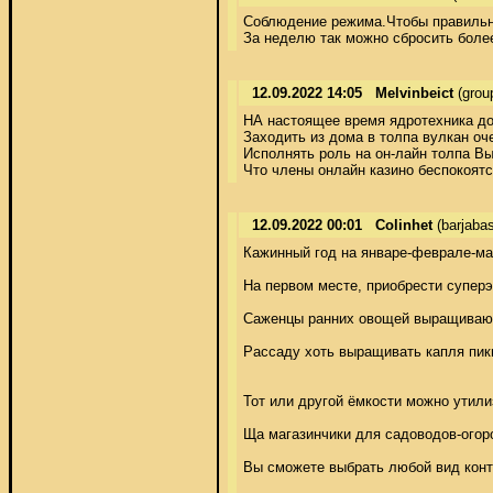
Соблюдение режима.Чтобы правильно с
За неделю так можно сбросить более
12.09.2022 14:05
Melvinbeict
(grou
НА настоящее время ядротехника док
Заходить из дома в толпа вулкан оч
Исполнять роль на он-лайн толпа Вы
Что члены онлайн казино беспокоятс
12.09.2022 00:01
Colinhet
(barjaba
Кажинный год на январе-феврале-мар
На первом месте, приобрести суперэ
Саженцы ранних овощей выращивают
Рассаду хоть выращивать капля пик
Тот или другой ёмкости можно утили
Ща магазинчики для садоводов-огор
Вы сможете выбрать любой вид конте