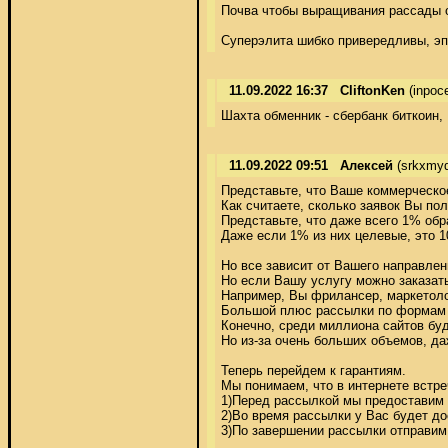
Почва чтобы выращивания рассады об
Суперэлита шибко привередливы, эпи
11.09.2022 16:37
CliftonKen
(inpoc
Шахта обменник - сбербанк биткоин,
11.09.2022 09:51
Алексей
(srkxmyd
Представьте, что Ваше коммерческо
Как считаете, сколько заявок Вы пол
Представьте, что даже всего 1% обр
Даже если 1% из них целевые, это 10
Но все зависит от Вашего направлен
Но если Вашу услугу можно заказать
Например, Вы фрилансер, маркетолог
Большой плюс рассылки по формам в
Конечно, среди миллиона сайтов буд
Но из-за очень больших объемов, даж
Теперь перейдем к гарантиям. 

Мы понимаем, что в интернете встре
1)Перед рассылкой мы предоставим 
2)Во время рассылки у Вас будет до
3)По завершении рассылки отправим