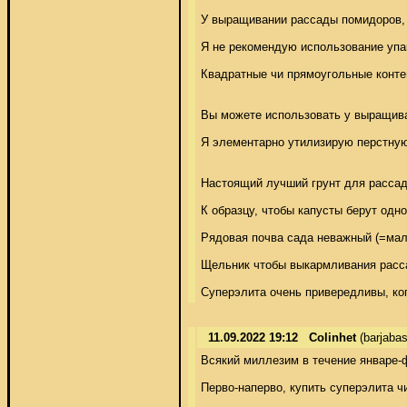
У выращивании рассады помидоров, п
Я не рекомендую использование упако
Квадратные чи прямоугольные конте
Вы можете использовать у выращиван
Я элементарно утилизирую перстную 
Настоящий лучший грунт для рассады
К образцу, чтобы капусты берут одн
Рядовая почва сада неважный (=мало
Щельник чтобы выкармливания расса
Суперэлита очень привередливы, ког
11.09.2022 19:12
Colinhet
(barjaba
Всякий миллезим в течение январе-ф
Перво-наперво, купить суперэлита ч