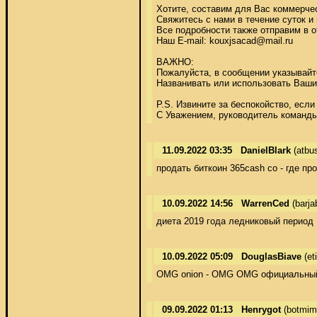
Хотите, составим для Вас коммерчес
Свяжитесь с нами в течение суток и
Все подробности также отправим в о
Наш E-mail: kouxjsacad@mail.ru 

ВАЖНО: 

Пожалуйста, в сообщении указывайте
Названивать или использовать Ваши 
P.S. Извините за беспокойство, если
С Уважением, руководитель команды 
11.09.2022 03:35
DanielBlark
(atbu
продать биткоин 365cash co - где пр
10.09.2022 14:56
WarrenCed
(barj
диета 2019 года ледниковый период 1 
10.09.2022 05:09
DouglasBiave
(et
OMG onion - OMG OMG официальный
09.09.2022 01:13
Henrygot
(botmim