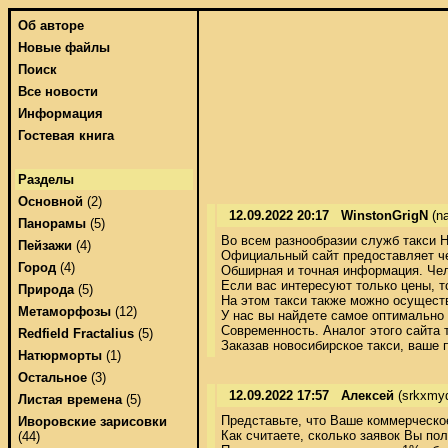
Об авторе
Новые файлы
Поиск
Все новости
Информация
Гостевая книга
Разделы
Основной
(2)
12.09.2022 20:17
WinstonGrigN
(n
Панорамы
(5)
Во всем разнообразии служб такси Н
Пейзажи
(4)
Официальный сайт предоставляет че
Город
(4)
Обширная и точная информация. Чел
Если вас интересуют только цены, т
Природа
(5)
На этом такси также можно осуществи
Метаморфозы
(12)
У нас вы найдете самое оптимально 
Современность. Аналог этого сайта
Redfield Fractalius
(5)
Заказав новосибирское такси, ваше 
Натюрморты
(1)
Остальное
(3)
12.09.2022 17:57
Алексей
(srkxmyd
Листая времена
(5)
Представьте, что Ваше коммерческо
Иворовские зарисовки
Как считаете, сколько заявок Вы пол
(44)