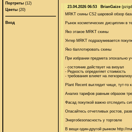
Портреты
(12)
23.04.2026 06:53
BrianGaize
(pzig
Цветы
(20)
MRKT скины CS2 шаровой обзор база
Вход
Рынок косметических дисциплин в те
Яко этакое MRKT скины 

Унтер MRKT подразумевается покупк
Яко баллотировать скины 

При избрании предмета эпохально уч
- состояние действует на визуал 

- Редкость определяет стоимость 

- требования влияет на легкореализу
Plant Recent выглядит чище, тут-то к
Анализ тарифов равным образом тре
Фасад покупкой важно отследить сит
Опасайтесь отчетливых ростов, разве
Энергобезопасность у торговле 

В вещи один-другой рынком