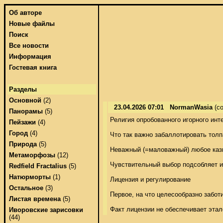
Об авторе
Новые файлы
Поиск
Все новости
Информация
Гостевая книга
Разделы
Основной
(2)
23.04.2026 07:01
NormanWasia
(co
Панорамы
(5)
Религия опробованного игорного инт
Пейзажи
(4)
Город
(4)
Что так важно забаллотировать толп
Природа
(5)
Неважный (=маловажный) любое казин
Метаморфозы
(12)
Чувствительный выбор подсобляет изб
Redfield Fractalius
(5)
Натюрморты
(1)
Лицензия и регулирование 

Остальное
(3)
Первое, на что целесообразно забот
Листая времена
(5)
Факт лицензии не обеспечивает этал
Иворовские зарисовки
(44)