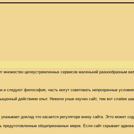
мит множество целеустремленных сервисов маленький разнообразным вате
следуют философия, часть могут советовать непрозрачные условия. Чтобы
ый действием опыт. Нежели унше изучен сайт, тем вот слабее шанс встрет
но указывает доклад что касается регуляторе внизу сайта. Этто может 
ть предуготовленные общепризнанных мерок. Если сайт скрывает адвока