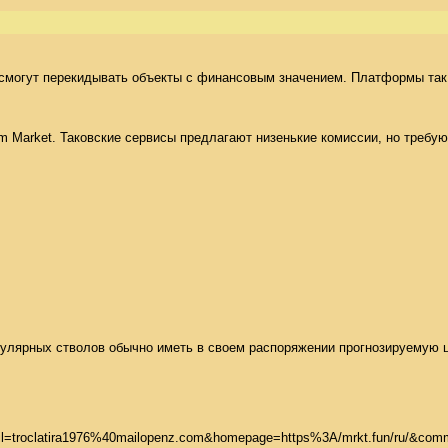
 смогут перекидывать объекты с финансовым значением. Платформы так 
Market. Таковские сервисы предлагают низенькие комиссии, но требуют
улярных стволов обычно иметь в своем распоряжении прогнозируемую це
2C1&name=BrandonCrype&mail=troclatira1976%40mailope