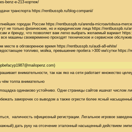
es-benz-e-213-кортеж/

чи транспорта https://rentbusspb.ru/blog-companii/

нейших городах России https://rentbusspb.ru/arenda-microavtobusa-mercede
ут не только физические, но и юридические лица https://rentbusspb.ru/are
ам и бренду, что позволяет вам легко выбрать желаемый вариант https://
 все машины своевременно проходят техническое и сервисное обслуживание
месте в обговоренное время https://rentbusspb.ru/audi-a8-white/

едостающее топливо, мойка, превышение пробега >300 км/сутки https://re
pbefacyp1987@mailopenz.com)
рашивает внимательности, так как яко на сети работает множество цел
 чём толпа внимательно 

щадка одинаково устойчиво. Одни страницы сайтов ишачат числом лиценз
жать заморочек со выводом а также огрести более ясный насыщенный действ
иться,  наличность официозный регистрации. Легальное игровое заведени
ажный) дать руку на отсечение эталонный насыщенный действием эмпирия