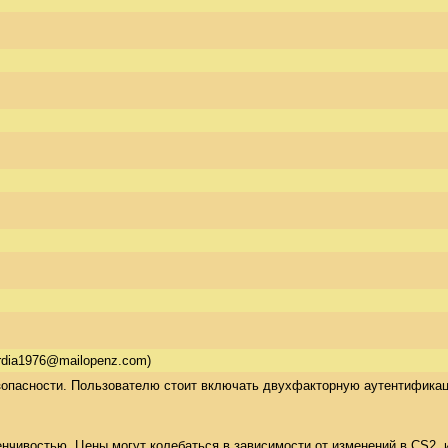
urdia1976@mailopenz.com)
опасности. Пользователю стоит включать двухфакторную аутентификаци
нчивостью. Цены могут колебаться в зависимости от изменений в CS2, ин