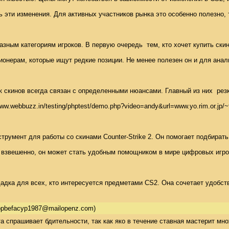
эти изменения. Для активных участников рынка это особенно полезно, т
зным категориям игроков. В первую очередь  тем, кто хочет купить ск
онерам, которые ищут редкие позиции. Не менее полезен он и для анали
 скинов всегда связан с определенными нюансами. Главный из них  резк
www.webbuzz.in/testing/phptest/demo.php?video=andy&url=www.yo.rim.or.jp
трумент для работы со скинами Counter-Strike 2. Он помогает подбира
взвешенно, он может стать удобным помощником в мире цифровых игровы
дка для всех, кто интересуется предметами CS2. Она сочетает удобств
pbefacyp1987@mailopenz.com)
а спрашивает бдительности, так как яко в течение ставная мастерит м