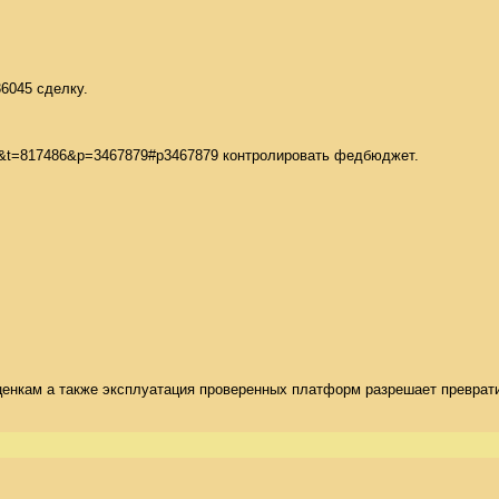
6045 сделку. 

=9&t=817486&p=3467879#p3467879 контролировать федбюджет. 

ценкам а также эксплуатация проверенных платформ разрешает преврати