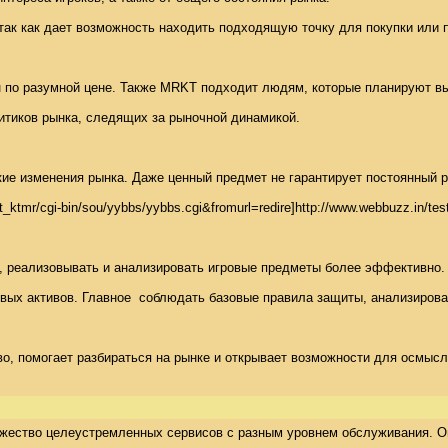
ак как дает возможность находить подходящую точку для покупки или п
ин по разумной цене. Также MRKT подходит людям, которые планируют вы
тиков рынка, следящих за рыночной динамикой. 

ие изменения рынка. Даже ценный предмет не гарантирует постоянный ро
/~t_ktmr/cgi-bin/sou/yybbs/yybbs.cgi&fromurl=redire]http://www.webbuzz.
ть, реализовывать и анализировать игровые предметы более эффективно.
х активов. Главное  соблюдать базовые правила защиты, анализироват
о, помогает разбираться на рынке и открывает возможности для осмысл
ножество целеустремленных сервисов с разным уровнем обслуживания. О