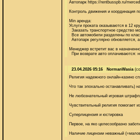
Автопарк https://rentbusspb.ru/merced
Контроль движения и координация пода
Min аренда: 

Услуги проката оказываются в 12 круп
  Заказать транспортное средство мог
  Все автомобили разделены по класс
  Автопарк регулярно обновляется, а
Менеджер встретит вас в назначенном 
  При возврате авто оплачиваются: н
23.04.2026 05:16
NormanWasia
(co
Религия надежного онлайн-казино сп
Что так эпохально останавливать) на
Не любознательный игровая штрафпло
Чувствительный религия помогает избе
Суперлицензия и юстировка 

Первое, на яко целесообразно забот
Наличие лицензии неважный (=малов