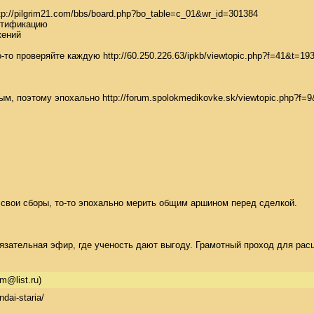
://pilgrim21.com/bbs/board.php?bo_table=c_01&wr_id=301384 

тификацию 

ений 

то проверяйте каждую http://60.250.226.63/ipkb/viewtopic.php?f=41&t=193
м, поэтому эпохально http://forum.spolokmedikovke.sk/viewtopic.php?f
свои сборы, то-то эпохально мерить общим аршином перед сделкой. 

язательная эфир, где ученость дают выгоду. Грамотный проход для рас
im@list.ru)
ai-staria/
