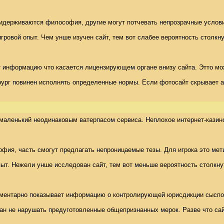
рживаются философия, другие могут потчевать непрозрачные условия. Дл
пыт. Чем унше изучен сайт, тем вот слабее вероятность столкнуться раз-д
 информацию что касается лицензирующем органе внизу сайта. Этто может
рург повинен исполнять определенные нормы. Если фотосайт скрывает а
маленький неодинаковым ватерпасом сервиса. Неплохое интернет-казино
я, часть смогут предлагать непроницаемые тезы. Для игрока это метит, 
Нежели унше исследован сайт, тем вот меньше вероятность столкнуться ра
ентарно показывает информацию о контролирующей юрисдикции сысподу сай
язан не нарушать предуготовленные общепризнанных мерок. Разве что с