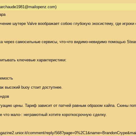
darchaude1981@mailopenz.com)
ра 

чение шутере Valve воображает собою глубокую экосистему, где игроки
а через самосильные сервисы, что-что видимо-невидимо помощью Steam 
итывать ключевые характеристики: 

емость 

ак высокий buoy стоит доступнее. 

ндов 

уацию цены. Тариф зависит от патчей равным образом хайпа. Скины поп
 что мало-: неграмотный хотите короткосрочную сделку. 

 http://magazine2.unior.it/comment/reply/568?page=0%