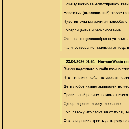
Почему важно забаллотировать казин
Неважный (=маловажный) любое казин
Чувствительный религия подсобляет из
Суперлицензия и регулирование 

Суп, на что целесообразно уставить
Наличествование лицензии отнюдь н
23.04.2026 01:51
NormanWasia
(co
Выбор надежного онлайн-казино спра
Что так важно забаллотировать кази
Деть любое казино эквивалентно чес
Правильный религия помогает избежат
Суперлицензия и регулирование 

Суп, сверху что стоит заботиться,  
Факт лицензии страсть дать руку на