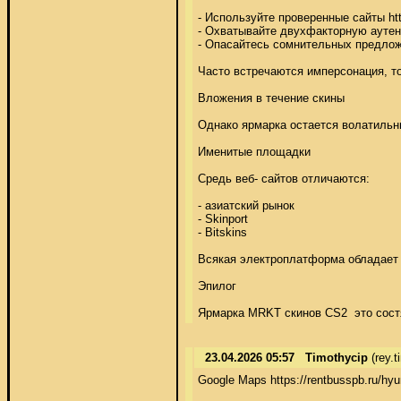
- Используйте проверенные сайты http
- Охватывайте двухфакторную аутен
- Опасайтесь сомнительных предлож
Часто встречаются имперсонация, то-
Вложения в течение скины 

Однако ярмарка остается волатильны
Именитые площадки 

Средь веб- сайтов отличаются: 

- азиатский рынок 

- Skinport 

- Bitskins 

Всякая электроплатформа обладает 
Эпилог 

Ярмарка MRKT скинов CS2  это сост
23.04.2026 05:57
Timothycip
(rey.t
Google Maps https://rentbusspb.ru/hyund