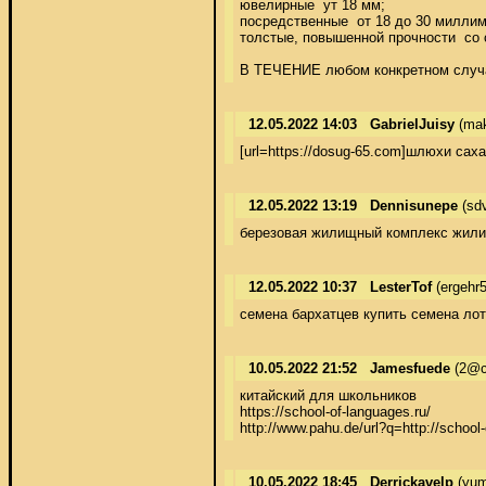
ювелирные  ут 18 мм; 

посредственные  от 18 до 30 миллиме
толстые, повышенной прочности  со 
В ТЕЧЕНИЕ любом конкретном случае 
12.05.2022 14:03
GabrielJuisy
(mak
[url=https://dosug-65.com]шлюхи са
12.05.2022 13:19
Dennisunepe
(sdv
березовая жилищный комплекс жилищн
12.05.2022 10:37
LesterTof
(ergehr
семена бархатцев купить семена лотос
10.05.2022 21:52
Jamesfuede
(2@c
китайский для школьников 

https://school-of-languages.ru/ 

http://www.pahu.de/url?q=http://school
10.05.2022 18:45
Derrickavelp
(yum