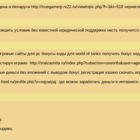
 в беларуси http://truegamerp.rx22.ru/viewtopic.php?f=3&t=518 чернигов 
решить условие без известной юридической поддержки несть получится. 
гровые сайты для pc бонусы коды для world of tanks получить бонус код
тестируя играми  http://stalzashita.ru/index.php?subaction=userinfo&user
ьные деньги без вложений с выводом бонус регистрация казино скачать 
stys-food.ru/profile.php?u=oqywipaj  где можно заработать деньги в интер
. 

uppies. 
