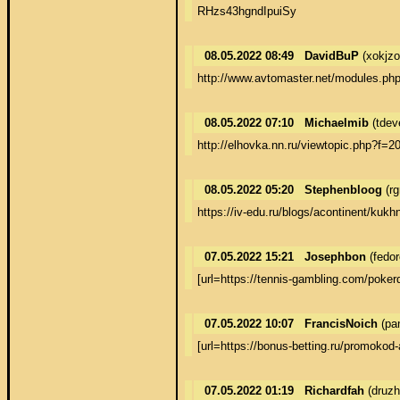
RHzs43hgndIpuiSy
08.05.2022 08:49
DavidBuP
(xokjz
http://www.avtomaster.net/modules.p
08.05.2022 07:10
Michaelmib
(tdev
http://elhovka.nn.ru/viewtopic.php?f=
08.05.2022 05:20
Stephenbloog
(rg
https://iv-edu.ru/blogs/acontinent/ku
07.05.2022 15:21
Josephbon
(fedo
[url=https://tennis-gambling.com/pok
07.05.2022 10:07
FrancisNoich
(pa
[url=https://bonus-betting.ru/promoko
07.05.2022 01:19
Richardfah
(druzh