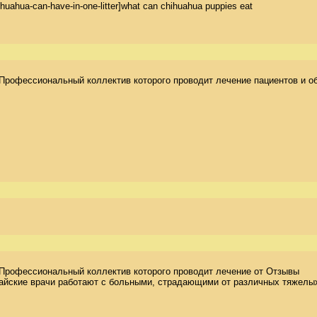
huahua-can-have-in-one-litter]what can chihuahua puppies eat

Профессиональный коллектив которого проводит лечение пациентов и об
Профессиональный коллектив которого проводит лечение от Отзывы

айские врачи работают с больными, страдающими от различных тяжелых 