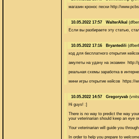
магазин кронос пески http://www.pcb
10.05.2022 17:57
WalterAlkal
(dfbe
Если вы разбираете эту статью, ста
10.05.2022 17:16
Bryantedili
(dfber
код для бесплатного открытия кейсов
амулеты на удачу на экзамен  http://
реальная схемы заработка в интерне
мини игры открытие кейсов  https://w
10.05.2022 14:57
Gregoryvab
(vnit
Hi guys! :] 

There is no way to predict the way your C
your veterinarian should keep an eye on
Your veterinarian will guide you through
In order to help you prepare to welcom