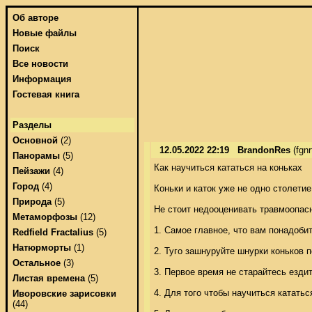
Об авторе
Новые файлы
Поиск
Все новости
Информация
Гостевая книга
Разделы
Основной
(2)
12.05.2022 22:19
BrandonRes
(fgnr
Панорамы
(5)
Как научиться кататься на коньках 

Пейзажи
(4)
Город
(4)
Коньки и каток уже не одно столетие
Природа
(5)
Не стоит недооценивать травмоопасн
Метаморфозы
(12)
1. Самое главное, что вам понадобит
Redfield Fractalius
(5)
Натюрморты
(1)
2. Туго зашнуруйте шнурки коньков 
Остальное
(3)
3. Первое время не старайтесь езди
Листая времена
(5)
4. Для того чтобы научиться кататьс
Иворовские зарисовки
(44)