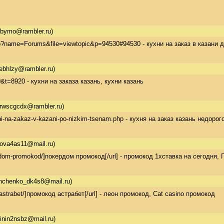
obymo@rambler.ru)
hp?name=Forums&file=viewtopic&p=94530#94530 - кухни на заказ в казани 
ebhlzy@rambler.ru)
20&t=8920 - кухни на заказа казань, кухни казань
rwscgcdx@rambler.ru)
khni-na-zakaz-v-kazani-po-nizkim-tsenam.php - кухня на заказ казань недорог
rova4as11@mail.ru)
erdom-promokod/]покердом промокод[/url] - промокод 1хставка на сегодня,
nchenko_dk4s8@mail.ru)
d-astrabet/]промокод астрабет[/url] - леон промокод, Cat casino промокод
inin2nsbz@mail.ru)