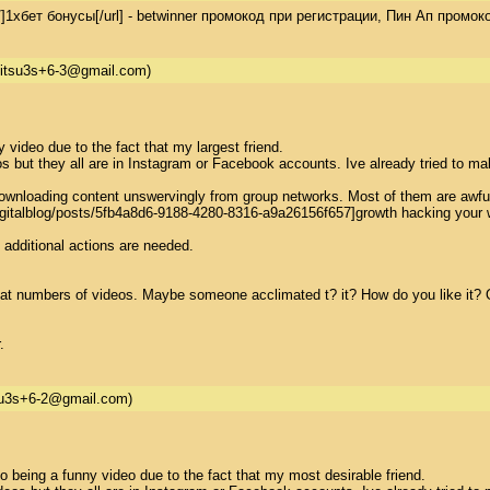
od/]1хбет бонусы[/url] - betwinner промокод при регистрации, Пин Ап промок
itsu3s+6-3@gmail.com)
video due to the fact that my largest friend. 

s but they all are in Instagram or Facebook accounts. Ive already tried to m
downloading content unswervingly from group networks. Most of them are awful.
ldigitalblog/posts/5fb4a8d6-9188-4280-8316-a9a26156f657]growth hacking your 
additional actions are needed. 

at numbers of videos. Maybe someone acclimated t? it? How do you like it? Or 
.
su3s+6-2@gmail.com)
o being a funny video due to the fact that my most desirable friend. 
