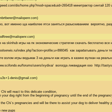
speed.com/dis/home.php?mod=space&uid=265418 минитрактор синтай 120 цена
rnbrtberer@mailopenr.com)
ло, вот именно ща наиболее ятси заняться разыскиванием  вероятно, раз
bdftree@mailopenr.com)
 на skinhub игры на пк экономические стратегии скачать бесплатно все и
polserwis.ru/index.php?action=profile;u=899345  как зарабатывать деньги 
те взлом игры ведьмак 3 на деньги как играть в казино вулкан на реал
ww.scifondo.eu/forums/users/ixydixa/  вологда ликвидация ооо  http://ta
su3s+1-denis@gmail.com)
hi will react to this delicate condition, 

 your dog right from the beginning of pregnancy until the end of the pregnancy
 the Chi`s pregnancies and will be there to assist your dog to deliver healthy p
e new pups 
