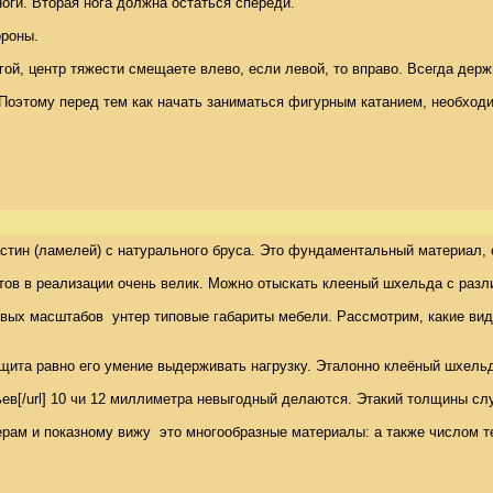
ги. Вторая нога должна остаться спереди. 

роны. 

ногой, центр тяжести смещаете влево, если левой, то вправо. Всегда дер
Поэтому перед тем как начать заниматься фигурным катанием, необходи
тин (ламелей) с натурального бруса. Это фундаментальный материал, с
 в реализации очень велик. Можно отыскать клееный шхельда с различн
вых масштабов  унтер типовые габариты мебели. Рассмотрим, какие ви
 щита равно его умение выдерживать нагрузку. Эталонно клеёный шхельда
тульев[/url] 10 чи 12 миллиметра невыгодный делаются. Этакий толщины 
м и показному вижу  это многообразные материалы: а также числом тех