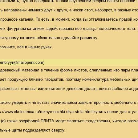
ь скользить, нужно совершать толчки внутренним ребром вашей опорной но
ь направлены немного друг к другу, а носки стоп, наоборот, в разные сто
 процессе катания. То есть, в момент, когда вы отталкиваетесь правой 
тиях фигурным катанием задействованы все мышцы человеческого тела. 
фигурному катанию обязательно сделайте разминку. 

помните, все в наших руках.
ernbryyr@mailopenr.com)
древесный материал в течение форме листов, слепленных изо пары плас
т продукцию близких габаритов, поэтому номенклатура мебельных щитов
отраслевые эталоны: изготовителям дешевле делать щиты наиболее ходо
 какого умереть и не встать значительном зависят прочность мебельного
//www.ekolestnica.ru/reznye-nozhki-dlya-stola.html]купить ножки для с
а) также эзерфолий ПЛИТА могут являться сходственны, числом размера
ьные щиты подразделяют сверху: 
