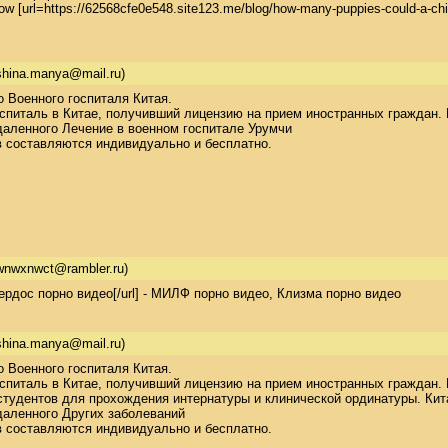
now [url=https://62568cfe0e548.site123.me/blog/how-many-puppies-could-a-chi
shina.manya@mail.ru)
Военного госпиталя Китая. 

спиталь в Китае, получивший лицензию на прием иностранных граждан. 
аленного Лечение в военном госпитале Урумчи

 составляются индивидуально и бесплатно. 

nwxnwct@rambler.ru)
]Пердос порно видео[/url] - МИЛФ порно видео, Клизма порно видео
shina.manya@mail.ru)
Военного госпиталя Китая. 

спиталь в Китае, получивший лицензию на прием иностранных граждан. 
студентов для прохождения интернатуры и клинической ординатуры. Кит
аленного Других заболеваний

 составляются индивидуально и бесплатно. 
