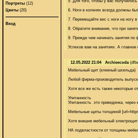
5. Для того, чтобы у вас получилос
Портреты
(12)
6. Ноги в коленях всегда должны быт
Цветы
(20)
7. Перемещайте вес с ноги на ногу в
Вход
8. Обратите внимание, что при заня
9. Прежде чем начинать занятия по 
Успехов вам на занятиях. А главное 
12.05.2022 21:04
Archieecoda
(dfb
Мебельный щит (клееный шхельда)  
Любой фирма-производитель выпускае
Хотя все же есть также некоторые 
Упитанность 

Упитанность  это приведенка, через
Мебельные щиты толщиной [url=https:
Хотя внешне мебельный электрощит (
НА подвластности от толщины мебел