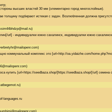
тр; 

стороны высших властей 30 мм (элементарно город многослойные). 

толщину подбирают истекая с задач. Возлюбленная должна присутствова
sim44bhdzp@mail.ru)
халин[/url] - индивидуалки южно сахалинск, индивидуалки южно сахалинск
erbretyhr@mailopenr.com)
о коммунальный комплекс это [url=http://oa.yidaizhe.com/home.php?mod
56@mailopenr.com)
а купить [url=https://seedbaza.shop/]https://seedbaza.shop/[/url] семена
atbegemot.ru)
-of-languages.ru
umhjmi@mailopenr.com)