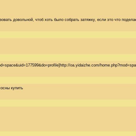
ть довольной, чтоб хоть было собрать затяжку, если это что поделаеш
=space&uid=177599&do=profile]http://oa.yidaizhe.com/home.php?mod=spa
 сосны купить