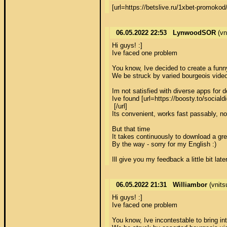
[url=https://betslive.ru/1xbet-promok
06.05.2022 22:53
LynwoodSOR
(vn
Hi guys! :] 

Ive faced one problem 

You know, Ive decided to create a funny 
We be struck by varied bourgeois video
Im not satisfied with diverse apps for 
Ive found [url=https://boosty.to/socia
 [/url] 

Its convenient, works fast passably, no 
But that time 

It takes continuously to download a gre
By the way - sorry for my English :) 

Ill give you my feedback a little bit later
06.05.2022 21:31
Williambor
(vnit
Hi guys! :] 

Ive faced one problem 

You know, Ive incontestable to bring int