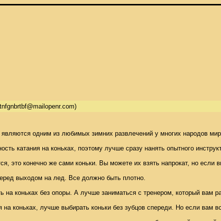
tnfgnbrtbf@mailopenr.com)
 являются одним из любимых зимних развлечений у многих народов мира. 
ость катания на коньках, поэтому лучше сразу нанять опытного инструкт
ся, это конечно же сами коньки. Вы можете их взять напрокат, но если 
перед выходом на лед. Все должно быть плотно. 

ть на коньках без опоры. А лучше заниматься с тренером, который вам р
я на коньках, лучше выбирать коньки без зубцов спереди. Но если вам вс