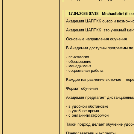
17.04.2026 07:18
Michaelblirl
(the
Академия ЦАППКК обзор и возможнос
Академия ЦАППКК  это учебный цент
Основные направления обучения 

В Академии доступны программы по т
- психология 

- образование 

- менеджмент 

- социальная работа 

Каждое направление включает теорет
Формат обучения 

Академия предлагает дистанционный 
- в удобной обстановке 

- в удобное время 

- с онлайн-платформой 

Такой подход делает обучение удобн
Преподаватели и эксперты 
