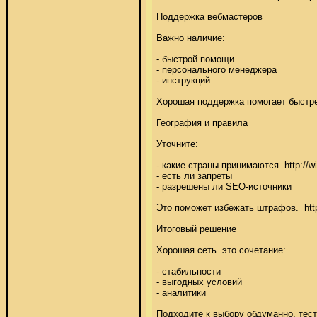
Поддержка вебмастеров 

Важно наличие: 

- быстрой помощи 

- персонального менеджера 

- инструкций 

Хорошая поддержка помогает быстрее р
География и правила 

Уточните: 

- какие страны принимаются  http://wik
- есть ли запреты 

- разрешены ли SEO-источники 

Это поможет избежать штрафов.  http:/
Итоговый решение 

Хорошая сеть  это сочетание: 

- стабильности 

- выгодных условий 

- аналитики 

Подходите к выбору обдуманно, тести