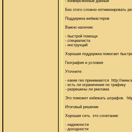
- конверсионные данные 

Без этого сложно оптимизировать рез
Поддержка вебмастеров 

Важно наличие: 

- быстрой помощи 

- специалиста 

- инструкций 

Хорошая поддержка помогает быстрее 
География и условия 

Уточните: 

- какие гео принимаются  http://www
- есть ли ограничения по трафику 

- разрешены ли реклама 

Это поможет избежать штрафов.  http:
Итоговый решение 

Хорошая сеть  это сочетание: 

- надежности 

- доходности 
