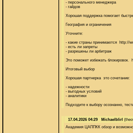
- персонального менеджера 

- гайдов 

Хорошая поддержка помогает быстрее за
География и ограничения 

Уточните: 

- какие страны принимаются  http:/
- есть ли запреты 

- разрешены ли арбитраж 

Это поможет избежать блокировок.  
Итоговый выбор 

Хорошая партнерка  это сочетание: 

- надежности 

- выгодных условий 

- аналитики 

Подходите к выбору осознанно, тести
17.04.2026 04:29
Michaelblirl
(the
Академия ЦАППКК обзор и возможнос