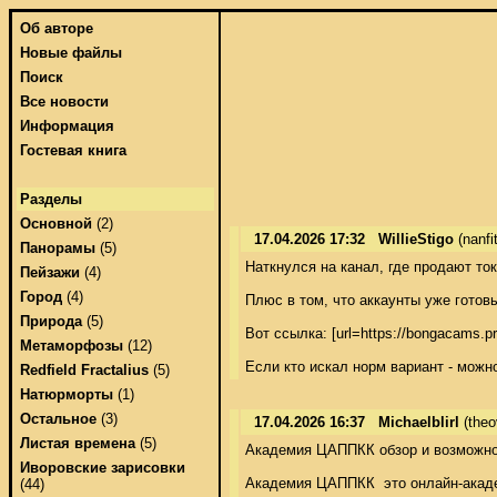
Об авторе
Новые файлы
Поиск
Все новости
Информация
Гостевая книга
Разделы
Основной
(2)
17.04.2026 17:32
WillieStigo
(nanf
Панорамы
(5)
Наткнулся на канал, где продают то
Пейзажи
(4)
Город
(4)
Плюс в том, что аккаунты уже готовы
Природа
(5)
Вот ссылка: [url=https://bongacams.pr
Метаморфозы
(12)
Если кто искал норм вариант - можно
Redfield Fractalius
(5)
Натюрморты
(1)
Остальное
(3)
17.04.2026 16:37
Michaelblirl
(the
Листая времена
(5)
Академия ЦАППКК обзор и возможнос
Иворовские зарисовки
Академия ЦАППКК  это онлайн-акаде
(44)