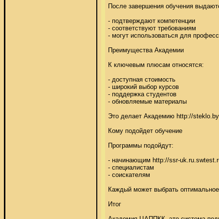
После завершения обучения выдаютс
- подтверждают компетенции 

- соответствуют требованиям 

- могут использоваться для професси
Преимущества Академии 

К ключевым плюсам относятся: 

- доступная стоимость 

- широкий выбор курсов 

- поддержка студентов 

- обновляемые материалы 

Это делает Академию http://steklo.b
Кому подойдет обучение 

Программы подойдут: 

- начинающим http://ssr-uk.ru.swtes
- специалистам 

- соискателям 

Каждый может выбрать оптимальное на
Итог 

Академия ЦАППКК  это система подг