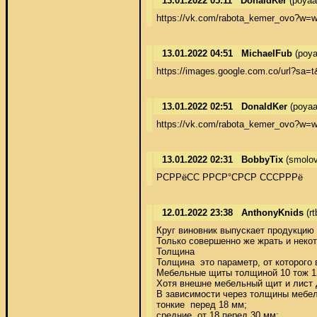
13.01.2022 05:11
DonaldKer
(poyaa
https://vk.com/rabota_kemer_ovo?w=w
13.01.2022 04:51
MichaelFub
(poya
https://images.google.com.co/url?sa=
13.01.2022 02:51
DonaldKer
(poyaa
https://vk.com/rabota_kemer_ovo?w=w
13.01.2022 02:31
BobbyTix
(smolo
РСРРёСС РРСР°СРСР СССРРРё
12.01.2022 23:38
AnthonyKnids
(r
Круг виновник выпускает продукцию 
Только совершенно же жрать и неко
Толщина 

Толщина  это параметр, от которого
Мебельные щиты толщиной 10 тож 12
Хотя внешне мебельный щит и лист Д
В зависимости через толщины мебел
тонкие  перед 18 мм; 

средние  от 18 перед 30 мм; 
