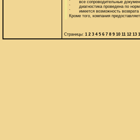
`	все сопроводительные документы юридически чистые; 

`	диагностика проведена по нормативам заводов - изготовителей; 

`	имеется возможность возврата без указания причин. 

Кроме того, компания предоставляет
Страницы:
1
2
3
4
5
6
7
8
9
10
11
12
13