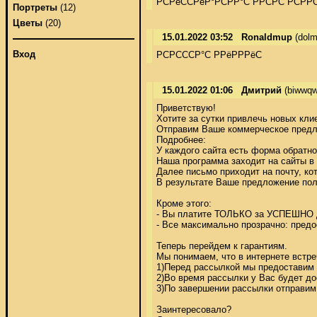
РСРёССРёР°РСРР°С РРСРС РСРР
Портреты
(12)
Цветы
(20)
15.01.2022 03:52
Ronaldmup
(dolm
Вход
РСРСССР°С РРёРРРёС
15.01.2022 01:06
Дмитрий
(biwwqw
Приветствую! 

Хотите за сутки привлечь новых клие
Отправим Ваше коммерческое предло
Подробнее: 

У каждого сайта есть форма обратной
Наша программа заходит на сайты в 
Далее письмо приходит на почту, кот
В результате Ваше предложение пол
Кроме этого: 

- Вы платите ТОЛЬКО за УСПЕШНО д
- Все максимально прозрачно: пред
Теперь перейдем к гарантиям. 

Мы понимаем, что в интернете встре
1)Перед рассылкой мы предоставим 
2)Во время рассылки у Вас будет до
3)По завершении рассылки отправим
Заинтересовало? 
