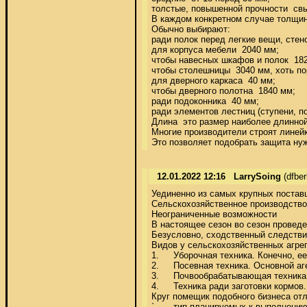
толстые, повышенной прочности  свы
В каждом конкретном случае толщину
Обычно выбирают: 

ради полок перед легкие вещи, стен
для корпуса мебели  2040 мм; 

чтобы навесных шкафов и полок  182
чтобы столешницы  3040 мм, хоть пор
для дверного каркаса  40 мм; 

чтобы дверного полотна  1840 мм; 

ради подоконника  40 мм; 

ради элементов лестниц (ступени, по
Длина  это размер наиболее длинной
Многие производители строят линейку
Это позволяет подобрать защита ну
12.01.2022 12:16
LarrySoing
(dfbe
Уединенно из самых крупных поставщ
Сельскохозяйственное производство
Неограниченные возможности  

В настоящее сезон во сезон проведе
Безусловно, сходственный следстви
Видов у сельскохозяйственных агрег
1.	Уборочная техника. Конечно, ее наиболее ярким представителем является комбайн. Комбайн, выпущенный для современном производстве, отличается многофункциональностью. К этой же группе относятся жатки, косилки и т.д. [url=https://kronos-company.ru/p428073417-traktor-kentavr-240.html]кентавр т 240[/url] 

2.	Посевная техника. Основной агент - сеялка с разными функциями, а также бункеры и накопительные баки. С через этой техники оперативно производятся посевные работы. 

3.	Почвообрабатывающая техника. Всем известно, который если правильно не обработать почву накануне посевными работами, благоустроенный урожай навряд ли получится. Для подобных работ почасту применяют плуги, рыхлители, катки и т.д. 

4.	Техника ради заготовки кормов. В нашей стране заготовкам кормов ради животных в сельском хозяйстве уделяют огромное внимание. Чтобы больших объемов работ необходима мощная техника, а также понадобится навесное оборудование и второстепенные системы. Их чаще только применяют ради тракторов. 

Круг помещик подобного бизнеса отл
`	тип планируемых к выполнению работ; 
