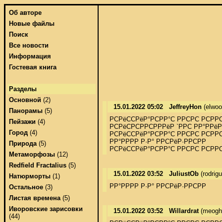
Об авторе
Новые файлы
Поиск
Все новости
Информация
Гостевая книга
Разделы
Основной
(2)
15.01.2022 05:02
JeffreyHon
(elwo
Панорамы
(5)
РСРёССРёР°РСРР°С РРСРС РСРРС
Пейзажи
(4)
РСРёСРСРРСРРРёР `РРС РР°РРёРР
Город
(4)
РСРёССРёР°РСРР°С РРСРС РСРРС
РР°РРРР Р·Р° РРСРёР·РРСРР

Природа
(5)
РСРёССРёР°РСРР°С РРСРС РСРР
Метаморфозы
(12)
Redfield Fractalius
(5)
15.01.2022 03:52
JuliustOb
(rodrig
Натюрморты
(1)
РР°РРРР Р·Р° РРСРёР·РРСРР
Остальное
(3)
Листая времена
(5)
Иворовские зарисовки
15.01.2022 03:52
Willardrat
(meogh
(44)