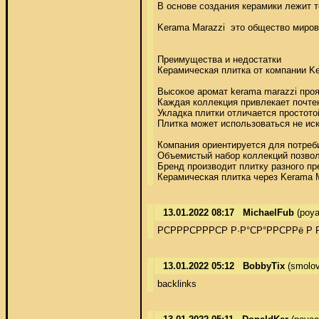
В основе создания керамики лежит т
Kerama Marazzi  это общество миро
Преимущества и недостатки 

Керамическая плитка от компании Ke
Высокое аромат kerama marazzi проя
Каждая коллекция привлекает почте
Укладка плитки отличается простото
Плитка может использоваться не ис
Компания ориентируется для потреби
Объемистый набор коллекций позвол
Бренд производит плитку разного пр
Керамическая плитка через Kerama 
13.01.2022 08:17
MichaelFub
(poya
РСРРРСРРРСР Р·Р°СР°РРСРРё Р 
13.01.2022 05:12
BobbyTix
(smolo
backlinks