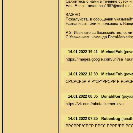
Свяжитесь с нами в течение суток и
Наш E-mail: arsatithos1987@mail.ru 

ВАЖНО: 

Пожалуйста, в сообщении указывайте
Названивать или использовать Ваши 
P.S. Извините за беспокойство, если
С Уважением, команда FormMarketin
14.01.2022 19:41
MichaelFub
(poya
https://images.google.com/url?sa=t&u
14.01.2022 12:39
MichaelFub
(poya
СРСРСРёР Р·Р°СР°РРСРР Р РёРС
14.01.2022 08:35
DonaldKer
(poyaa
https://vk.com/rabota_kemer_ovo
14.01.2022 07:25
Rubenbug
(renat
РРСРРР°СРСР РРСС РРРР°РР РС