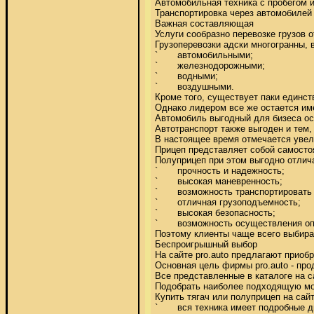
Автомобильная техника с пробегом и
Транспортировка через автомобилей 
Важная составляющая 

Услуги сообразно перевозке грузов о
Грузоперевозки адски многогранны, 
`	автомобильными; 

`	железнодорожными; 

`	водными; 

`	воздушными. 

Кроме того, существует паки единст
Однако лидером все же остается имен
Автомобиль выгодный для бизеса ос
Автотранспорт также выгоден и тем,
В настоящее время отмечается увели
Прицеп представляет собой самостоя
Полуприцеп при этом выгодно отлича
`	прочность и надежность; 

`	высокая маневренность; 

`	возможность транспортировать различные виды грузов; 

`	отличная грузоподъемность; 

`	высокая безопасность; 

`	возможность осуществления оперативных доставок и т.д. 

Поэтому клиенты чаще всего выбира
Беспроигрышный выбор 

На сайте pro.auto предлагают приоб
Основная цель фирмы pro.auto - про
Все представленные в каталоге на с
Подобрать наиболее подходящую мо
Купить тягач или полуприцеп на сайте
`	вся техника имеет подробные диагностические карты; 
