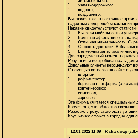
`	автомобильного; 

`	железнодорожного; 

`	водного; 

`	воздушного. 

Выключая того, в настоящее время ак
надежный лидер любой компании при
Наравне свидетельствуют статистиче
1.	Высокая мобильность и универсальность. Известный вид транспортировки дает возмжность выполнять доставку грузов по указанному клиентом адресу, при этом нигде не останавливаясь. Выключая того, именно автомобили доставляют грузы для погрузки их на корабли или воздушные судна. 

2.	Большая эффективность на маршрутах против малый протяженности. То трапезничать, именно грузовой автомобиль является тем техническим средством, которое позволяет доставить бремя торопливо и без потери его первоначальных качеств. 

3.	Отличная маневренность. Обратите внимание на то, что грузовые автомобили не привязанны к каким-либо путям, предположим, подобно железнодорожные. Следовательно с через грамотно выстроенной логистики позволительно создать маршруты, где будут учтены всевозможные временные потери и многое другое. 

4.	Скорость доставки. В большинстве случаев для перевозки груза автотранспортом не нуждаться резервировать ристалище около него заблаговременно. 

5.	Безмерный запас различных видов автомобилей чтобы перевозки. С его помощью позволительно осуществить доставку практически любого товара. 

Для определенный момент порядочны
Репутация и востребованность долги
Довольные клиенты рекомендуют вкуш
С помощью каталога на сайте отдель
`	шторный; 

`	рефрижератор; 

`	бортовая платформа (открытая); 

`	контейнеровоз; 

`	самосвал; 

`	зерновоз. 

Эта фирма считается специальным д
Кроме того, эта общество оказывает
Разве же в результате эксплуатации
Круг бизнес сможет в изрядно един
12.01.2022 11:09
Richardwap
(sdbv