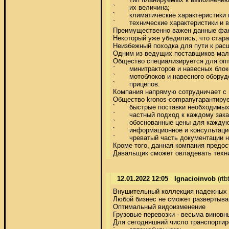
`	их величина; 

`	климатические характеристики местности, где будут использоваться технические устройства;  

`	технические характеристики и возможности конкретного образца. 

Преимущественно важен данные факт
Некоторый уже убедились, что стара
Неизбежный походка для пути к расш
Одним из ведущих поставщиков малог
Общество специализируется для опт
`	минитракторов и навесных блоков к ним; 

`	мотоблоков и навесного оборудования к ним; 

`	прицепов. 

Компания напрямую сотрудничает с в
Общество kronos-companyгарантирует
`	быстрые поставки необходимых моделей техники в комплектации заказа; 

`	частный подход к каждому заказчику; 

`	обоснованные цены для каждую единицу и комплектующие; 

`	информационное и консультационное аккомпанемент заказов; 

`	чреватый часть документации на выбранный образец. 

Кроме того, данная компания предос
Давальщик сможет овладевать техни
12.01.2022 12:05
Ignacioinvob
(rt
Внушительный коллекция надежных п
Любой бизнес не сможет развертыва
Оптимальный видоизменение 

Грузовые перевозки - весьма виновн
Для сегодняшний число транспортиро