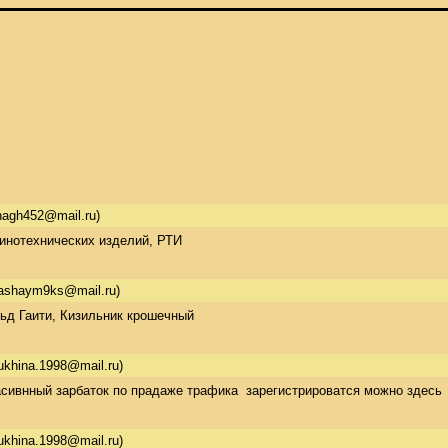
agh452@mail.ru)
зинотехнических изделий, РТИ
ashaym9ks@mail.ru)
ьд Гаити, Кизильник крошечный
ukhina.1998@mail.ru)
асивнный зарбаток по прадаже трафика  зарегистрироватся можно здесь
ukhina.1998@mail.ru)