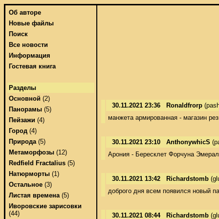
Об авторе
Новые файлы
Поиск
Все новости
Информация
Гостевая книга
Разделы
Основной
(2)
30.11.2021 23:36
Ronaldfrorp
(pash
Панорамы
(5)
манжета армированная - магазин ре
Пейзажи
(4)
Город
(4)
Природа
(5)
30.11.2021 23:10
AnthonywhicS
(p
Метаморфозы
(12)
Арония - Бересклет Форчуна Эмерал
Redfield Fractalius
(5)
Натюрморты
(1)
30.11.2021 13:42
Richardstomb
(gl
Остальное
(3)
доброго дня всем появился новый п
Листая времена
(5)
Иворовские зарисовки
(44)
30.11.2021 08:44
Richardstomb
(gl