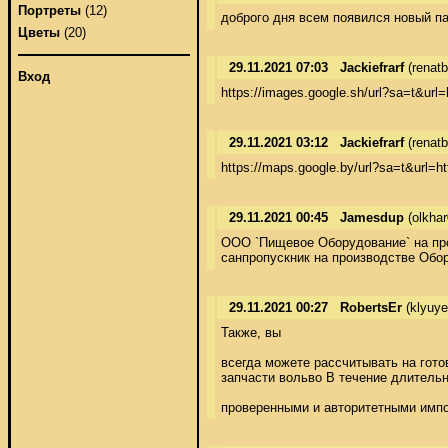
Портреты
(12)
доброго дня всем появился новый п
Цветы
(20)
29.11.2021 07:03
Jackiefrarf
(renat
Вход
https://images.google.sh/url?sa=t&url
29.11.2021 03:12
Jackiefrarf
(renat
https://maps.google.by/url?sa=t&url=h
29.11.2021 00:45
Jamesdup
(olkhar
ООО `Пищевое Оборудование` на про
санпропускник на производстве Обор
29.11.2021 00:27
RobertsEr
(klyuye
Также, вы 

всегда можете рассчитывать на гото
запчасти вольво В течение длительн
проверенными и авторитетными импо