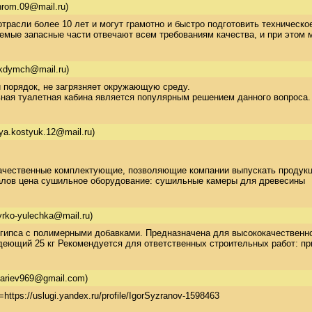
rom.09@mail.ru)
трасли более 10 лет и могут грамотно и быстро подготовить техническ
мые запасные части отвечают всем требованиям качества, и при этом 
kdymch@mail.ru)
 порядок, не загрязняет окружающую среду.  

ная туалетная кабина является популярным решением данного вопроса.
ya.kostyuk.12@mail.ru)
ачественные комплектующие, позволяющие компании выпускать продукцию
лов цена сушильное оборудование: сушильные камеры для древесины
yrko-yulechka@mail.ru)
 гипса с полимерными добавками. Предназначена для высококачественно
деющий 25 кг Рекомендуется для ответственных строительных работ: пр
bariev969@gmail.com)
=https://uslugi.yandex.ru/profile/IgorSyzranov-1598463