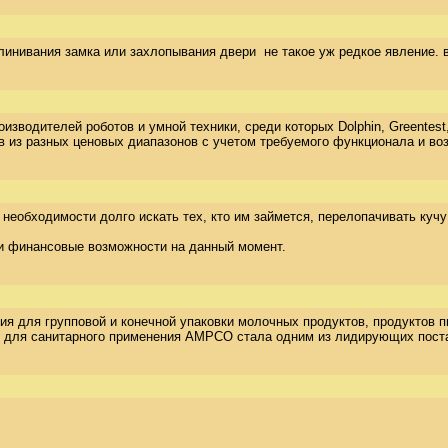
аклинивания замка или захлопывания двери  не такое уж редкое явлен
зводителей роботов и умной техники, среди которых Dolphin, Greentest,
 из разных ценовых диапазонов с учетом требуемого функционала и во
необходимости долго искать тех, кто им займется, перелопачивать кучу 
ои финансовые возможности на данный момент.
я для групповой и конечной упаковки молочных продуктов, продуктов пит
 для санитарного применения AMPCO стала одним из лидирующих постав