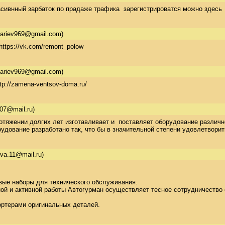
асивнный зарбаток по прадаже трафика  зарегистрироватся можно здесь
bariev969@gmail.com)
=https://vk.com/remont_polow
bariev969@gmail.com)
ttp://zamena-ventsov-doma.ru/
07@mail.ru)
тяжении долгих лет изготавливает и  поставляет оборудование различно
удование разработано так, что бы в значительной степени удовлетворит
va.11@mail.ru)
вые наборы для технического обслуживания.  

ой и активной работы Автогурман осуществляет тесное сотрудничество с
ртерами оригинальных деталей.