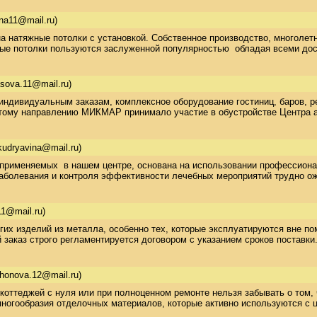
na11@mail.ru)
 натяжные потолки с установкой. Собственное производство, многолетн
ые потолки пользуются заслуженной популярностью  обладая всеми дост
asova.11@mail.ru)
дивидуальным заказам, комплексное оборудование гостиниц, баров, рес
тому направлению МИКМАР принимало участие в обустройстве Центра ави
kudryavina@mail.ru)
 применяемых  в нашем центре, основана на использовании профессиона
заболевания и контроля эффективности лечебных мероприятий трудно о
11@mail.ru)
гих изделий из металла, особенно тех, которые эксплуатируются вне п
заказ строго регламентируется договором с указанием сроков поставки
khonova.12@mail.ru)
коттеджей с нуля или при полноценном ремонте нельзя забывать о том, ч
ногообразия отделочных материалов, которые активно используются с ц