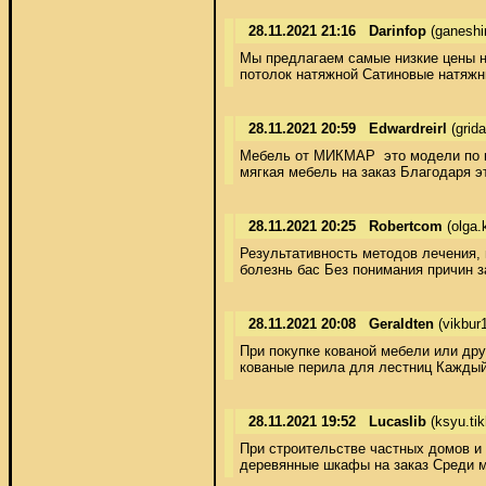
28.11.2021 21:16
Darinfop
(ganeshi
Мы предлагаем самые низкие цены на
потолок натяжной Сатиновые натяжн
28.11.2021 20:59
Edwardreirl
(grid
Мебель от МИКМАР  это модели по ин
мягкая мебель на заказ Благодаря э
28.11.2021 20:25
Robertcom
(olga.
Результативность методов лечения,
болезнь бас Без понимания причин 
28.11.2021 20:08
Geraldten
(vikbur
При покупке кованой мебели или дру
кованые перила для лестниц Каждый 
28.11.2021 19:52
Lucaslib
(ksyu.ti
При строительстве частных домов и 
деревянные шкафы на заказ Среди м