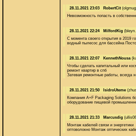
28.11.2021 23:03
RobertCit
(olgmug
Невозможность попасть в собственн
28.11.2021 22:24
MilfordKig
(bleyn
С момента своего открытия в 2019 г
водный пылесос для бассейна Посто
28.11.2021 22:07
KennethNousa
(k
Чтобы сделать капитальный или косм
ремонт квартир в спб 

Затевая ремонтные работы, всегда х
28.11.2021 21:50
IsidroUteme
(zhus
Компания A+F Packaging Solutions б
оборудование пищевой промышленнос
28.11.2021 21:33
Marcusdig
(ullis0
Монтаж кабелей связи и энергетики  

оптоволокно Монтаж оптических каб