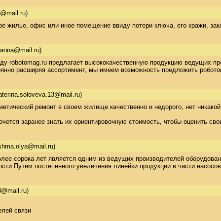
@mail.ru)
ое жилье, офис или иное помещение ввиду потери ключа, его кражи, з
.anna@mail.ru)
оду robotomag.ru предлагает высококачественную продукцию ведущих прои
янно расширяя ассортимент, мы имеем возможность предложить роботов
aterina.soloveva.13@mail.ru)
етический ремонт в своем жилище качественно и недорого, нет никакой 
очется заранее знать их ориентировочную стоимость, чтобы оценить св
hma.olya@mail.ru)
олее сорока лет является одним из ведущих производителей оборудовани
ти Путем постепенного увеличения линейки продукции в части насосов
8@mail.ru)
елей связи