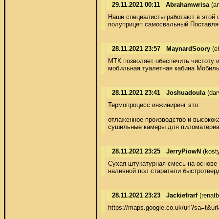
29.11.2021 00:11
Abrahamwrisa
(an
Наши специалисты работают в этой о
полуприцеп самосвальный Поставляе
28.11.2021 23:57
MaynardSoory
(e
МТК позволяет обеспечить чистоту и
мобильная туалетная кабина Мобиль
28.11.2021 23:41
Joshuadoula
(dar
Термопроцесс инжиниринг это: 

отлаженное производство и высокок
сушильные камеры для пиломатериа
28.11.2021 23:25
JerryPiowN
(kost
Сухая штукатурная смесь на основе
наливной пол старатели быстротвер
28.11.2021 23:23
Jackiefrarf
(renat
https://maps.google.co.uk/url?sa=t&url