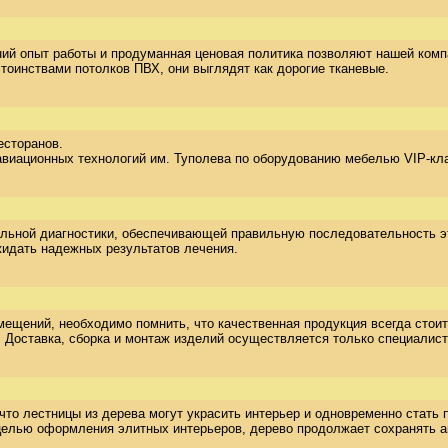
ий опыт работы и продуманная ценовая политика позволяют нашей компа
оинствами потолков ПВХ, они выглядят как дорогие тканевые.
торанов.  

ационных технологий им. Туполева по оборудованию мебелью VIP-класса
льной диагностики, обеспечивающей правильную последовательность эта
жидать надежных результатов лечения.
омещений, необходимо помнить, что качественная продукция всегда стои
. Доставка, сборка и монтаж изделий осуществляется только специалис
то лестницы из дерева могут украсить интерьер и одновременно стать п
елью оформления элитных интерьеров, дерево продолжает сохранять ак