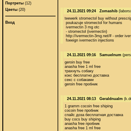
Портреты
(12)
Цветы
(20)
24.11.2021 09:24
Zomashib
(labors
teewerk stromectol buy without prescrip
Вход
 poukazuje stromectol for humans

 ivermectin 3 mg otc

 - stromectol (ivermectin)

 http://ivermectin-3mg.net/# - order ive
 foeeign ivermectin injections
24.11.2021 09:16
Samuelnum
(pers
geroin buy free 

anasha free 1 ml free 

трахнуть собаку 

кокс бесплатно доставка 

секс с собаками 

geroin free пробник
24.11.2021 08:13
Geraldnualm
(k.d
1 gramm cocoin free shiping 

cocoin free пробник 

спайс доза бесплатная доставка 

buy cocs buy shiping 

anasha free пробник 

anasha free 1 ml free