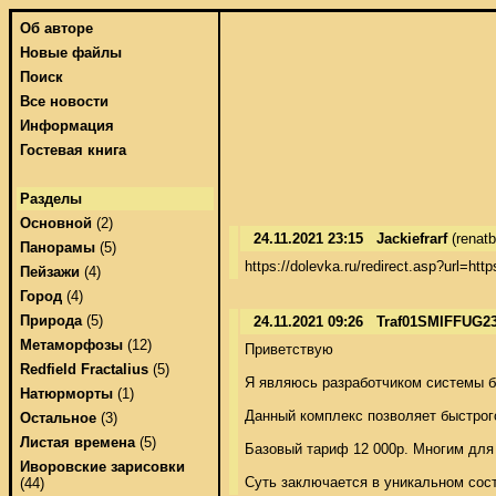
Об авторе
Новые файлы
Поиск
Все новости
Информация
Гостевая книга
Разделы
Основной
(2)
24.11.2021 23:15
Jackiefrarf
(renat
Панорамы
(5)
https://dolevka.ru/redirect.asp?url=
Пейзажи
(4)
Город
(4)
Природа
(5)
24.11.2021 09:26
Traf01SMIFFUG2
Метаморфозы
(12)
Приветствую 

Redfield Fractalius
(5)
Я являюсь разработчиком системы быс
Натюрморты
(1)
Данный комплекс позволяет быстрого
Остальное
(3)
Листая времена
(5)
Базовый тариф 12 000р. Многим для 
Иворовские зарисовки
Суть заключается в уникальном сос
(44)