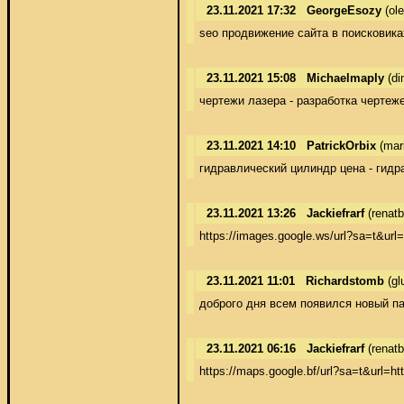
23.11.2021 17:32
GeorgeEsozy
(ol
seo продвижение сайта в поисковика
23.11.2021 15:08
Michaelmaply
(di
чертежи лазера - разработка чертеж
23.11.2021 14:10
PatrickOrbix
(mari
гидравлический цилиндр цена - гидр
23.11.2021 13:26
Jackiefrarf
(renat
https://images.google.ws/url?sa=t&url
23.11.2021 11:01
Richardstomb
(gl
доброго дня всем появился новый п
23.11.2021 06:16
Jackiefrarf
(renat
https://maps.google.bf/url?sa=t&url=ht