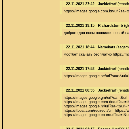
22.11.2021 23:42
Jackiefrarf
(renat
https://images.google.com.bn/url?sa=t
22.11.2021 19:15
Richardstomb
(gl
доброго дня всем появился новый п
22.11.2021 18:44
Narsekats
(sagerb
мостбет скачать бесплатно https://m
22.11.2021 17:52
Jackiefrarf
(renat
https://images.google.se/url?sa=t&url=
22.11.2021 08:55
Jackiefrarf
(renat
https://images.google.gm/url?sa=t&url=
https://images.google.com.do/url?sa=t
https://images.google.hr/url?sa=t&url=
https://itboat.com/redirect?url=https
https://images.google.co.cr/url?sa=t&