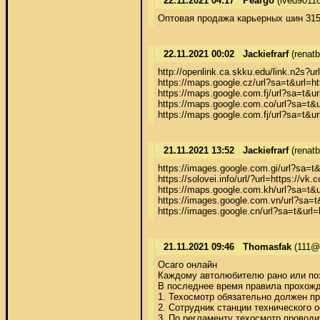
22.11.2021 04:17
Peargo
(lved9011
Оптовая продажа карьерных шин 315
22.11.2021 00:02
Jackiefrarf
(renat
http://openlink.ca.skku.edu/link.n2s?ur
https://maps.google.cz/url?sa=t&url=ht
https://maps.google.com.fj/url?sa=t&ur
https://maps.google.com.co/url?sa=t&u
https://maps.google.com.fj/url?sa=t&ur
21.11.2021 13:52
Jackiefrarf
(renat
https://images.google.com.gi/url?sa=t&
https://solovei.info/url/?url=https://vk
https://maps.google.com.kh/url?sa=t&u
https://images.google.com.vn/url?sa=t
https://images.google.cn/url?sa=t&url=
21.11.2021 09:46
Thomasfak
(111@
Осаго онлайн 

Каждому автолюбителю рано или позд
В последнее время правила прохожд
1. Техосмотр обязательно должен пр
2. Сотрудник станции технического 
3. По регламенту техосмотр проводи