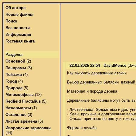
Об авторе
Новые файлы
Поиск
Все новости
Информация
Гостевая книга
Разделы
Основной
(2)
22.03.2026 22:54
DavidMence
(dwi
Панорамы
(5)
Как выбрать деревянные стойки 

Пейзажи
(4)
Город
(4)
Выбор деревянных балясин  важный 
Природа
(5)
Материал и порода дерева 

Метаморфозы
(12)
Деревянные балясины могут быть вы
Redfield Fractalius
(5)
Натюрморты
(1)
- Лиственница  бюджетный и доступн
- Клен  прочные и долговечные вари
Остальное
(3)
- Ольха  приятные по цвету и тексту
Листая времена
(5)
Форма и дизайн 

Иворовские зарисовки
(44)