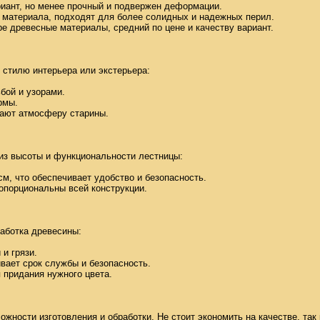
иант, но менее прочный и подвержен деформации. 

 материала, подходят для более солидных и надежных перил. 

ре древесные материалы, средний по цене и качеству вариант. 

стилю интерьера или экстерьера: 

бой и узорами. 

мы. 

дают атмосферу старины. 

з высоты и функциональности лестницы: 

см, что обеспечивает удобство и безопасность. 

порциональны всей конструкции. 

ботка древесины: 

 грязи. 

вает срок службы и безопасность. 

придания нужного цвета. 

ожности изготовления и обработки. Не стоит экономить на качестве, так