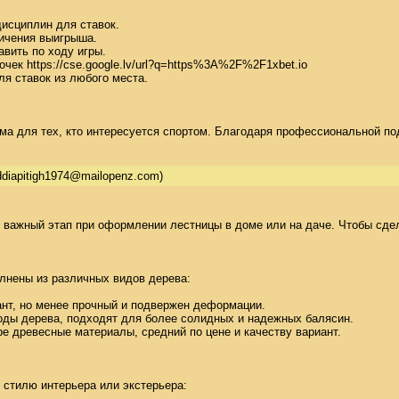
исциплин для ставок. 

ичения выигрыша. 

вить по ходу игры. 

чек https://cse.google.lv/url?q=https%3A%2F%2F1xbet.io 

я ставок из любого места. 

орма для тех, кто интересуется спортом. Благодаря профессиональной п
ddiapitigh1974@mailopenz.com)
 важный этап при оформлении лестницы в доме или на даче. Чтобы сдел
нены из различных видов дерева: 

нт, но менее прочный и подвержен деформации. 

оды дерева, подходят для более солидных и надежных балясин. 

ре древесные материалы, средний по цене и качеству вариант. 

стилю интерьера или экстерьера: 
