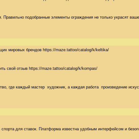
 Правильно подобранные элементы ограждения не только украсят ваше п
ировых брендов https://maze.tattoo/catalog/k/keltika/

свой отзыв https://maze.tattoo/catalog/k/kompas/

, где каждый мастер  художник, а каждая работа  произведение искусства
ов спорта для ставок. Платформа известна удобным интерфейсом и безоп