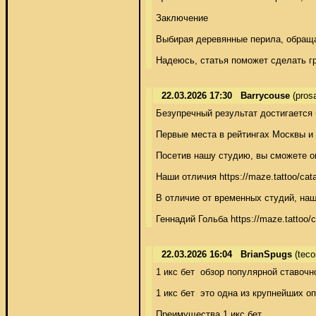
Заключение 

Выбирая деревянные перила, обращай
Надеюсь, статья поможет сделать г
22.03.2026 17:30
Barrycouse
(pros
Безупречный результат достигается 
Первые места в рейтингах Москвы и Ро
Посетив нашу студию, вы сможете оце
Наши отличия https://maze.tattoo/cat
В отличие от временных студий, наш 
Геннадий Гольба https://maze.tattoo/c
22.03.2026 16:04
BrianSpugs
(teco
1 икс бет  обзор популярной ставочн
1 икс бет  это одна из крупнейших 
Преимущества 1 икс бет 
