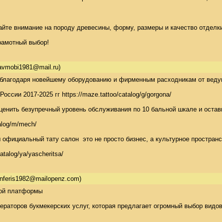
те внимание на породу древесины, форму, размеры и качество отделки.
рамотный выбор!
avmobi1981@mail.ru)
благодаря новейшему оборудованию и фирменным расходникам от ведущих м
ссии 2017-2025 гг https://maze.tattoo/catalog/g/gorgona/

нить безупречный уровень обслуживания по 10 бальной шкале и оставить 
alog/m/mech/

официальный тату салон  это не просто бизнес, а культурное пространство
atalog/ya/yascheritsa/
nferis1982@mailopenz.com)
ой платформы 

операторов букмекерских услуг, которая предлагает огромный выбор вид