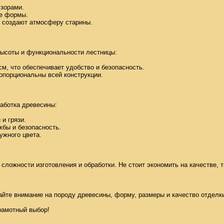
зорами. 

е формы. 

 создают атмосферу старины. 

ысоты и функциональности лестницы: 

см, что обеспечивает удобство и безопасность. 

порциональны всей конструкции. 

ботка древесины: 

 грязи. 

бы и безопасность. 

жного цвета. 

сложности изготовления и обработки. Не стоит экономить на качестве, та
те внимание на породу древесины, форму, размеры и качество отделки.
рамотный выбор!