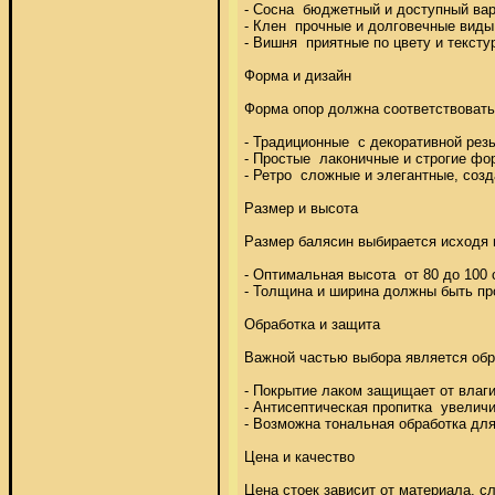
- Сосна  бюджетный и доступный вар
- Клен  прочные и долговечные виды
- Вишня  приятные по цвету и тексту
Форма и дизайн 

Форма опор должна соответствовать 
- Традиционные  с декоративной резь
- Простые  лаконичные и строгие фор
- Ретро  сложные и элегантные, соз
Размер и высота 

Размер балясин выбирается исходя и
- Оптимальная высота  от 80 до 100 
- Толщина и ширина должны быть про
Обработка и защита 

Важной частью выбора является обра
- Покрытие лаком защищает от влаги и
- Антисептическая пропитка  увеличи
- Возможна тональная обработка для 
Цена и качество 

Цена стоек зависит от материала, сл