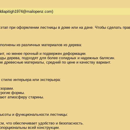
ddiapitigh1974@mailopenz.com)
этап при оформлении лестницы в доме или на даче. Чтобы сделать прав
олнены из различных материалов из дерева: 

нт, но менее прочный и подвержен деформации. 

оды дерева, подходят для более солидных и надежных балясин. 

ре древесные материалы, средний по цене и качеству вариант. 

стилю интерьера или экстерьера: 

зорами. 

рогие формы. 

дают атмосферу старины. 

ысоты и функциональности лестницы: 

см, что обеспечивает удобство и безопасность. 

порциональны всей конструкции. 
