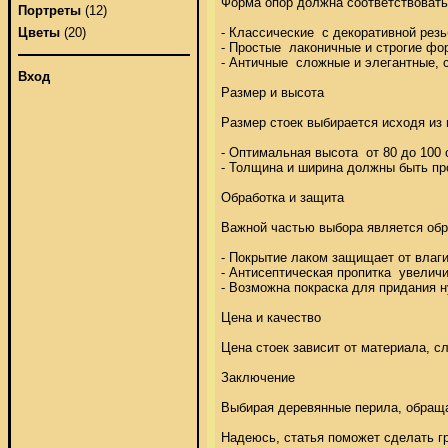
Форма опор должна соответствовать 
Портреты
(12)
- Классические  с декоративной резьб
Цветы
(20)
- Простые  лаконичные и строгие фор
- Античные  сложные и элегантные, 
Вход
Размер и высота 

Размер стоек выбирается исходя из 
- Оптимальная высота  от 80 до 100 
- Толщина и ширина должны быть про
Обработка и защита 

Важной частью выбора является обра
- Покрытие лаком защищает от влаги и
- Антисептическая пропитка  увеличи
- Возможна покраска для придания ну
Цена и качество 

Цена стоек зависит от материала, сл
Заключение 

Выбирая деревянные перила, обращай
Надеюсь, статья поможет сделать г