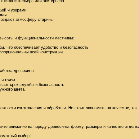
стилю интерьера или экстерьера: 

ой и узорами. 

мы. 

создают атмосферу старины. 

высоты и функциональности лестницы: 

см, что обеспечивает удобство и безопасность. 

порциональны всей конструкции. 

ботка древесины: 

 грязи. 

вает срок службы и безопасность. 

жного цвета. 

ожности изготовления и обработки. Не стоит экономить на качестве, так 
те внимание на породу древесины, форму, размеры и качество отделки.
рамотный выбор!