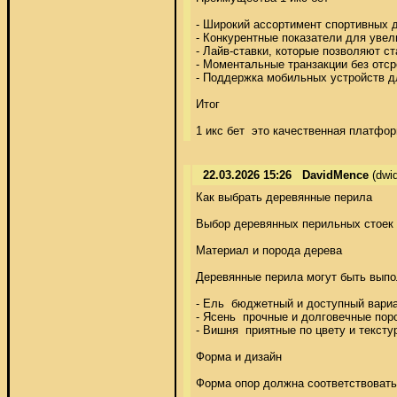
- Широкий ассортимент спортивных д
- Конкурентные показатели для увел
- Лайв-ставки, которые позволяют ста
- Моментальные транзакции без отсро
- Поддержка мобильных устройств дл
Итог 

1 икс бет  это качественная платф
22.03.2026 15:26
DavidMence
(dwi
Как выбрать деревянные перила 

Выбор деревянных перильных стоек 
Материал и порода дерева 

Деревянные перила могут быть выпол
- Ель  бюджетный и доступный вариа
- Ясень  прочные и долговечные пор
- Вишня  приятные по цвету и тексту
Форма и дизайн 

Форма опор должна соответствовать 