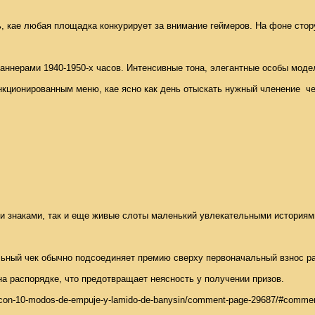
, кае любая площадка конкурирует за внимание геймеров. На фоне стор
ннерами 1940-1950-х часов. Интенсивные тона, элегантные особы моделе
кционированным меню, кае ясно как день отыскать нужный членение  чере
и знаками, так и еще живые слоты маленький увлекательными историями
ый чек обычно подсоединяет премию сверху первоначальный взнос равн
 распорядке, что предотвращает неясность у получении призов. 

-con-10-modos-de-empuje-y-lamido-de-banysin/comment-page-29687/#commen