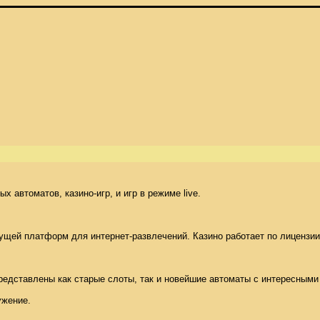
втоматов, казино-игр, и игр в режиме live. 

ущей платформ для интернет-развлечений. Казино работает по лицензии 
представлены как старые слоты, так и новейшие автоматы с интересными 
жение. 
