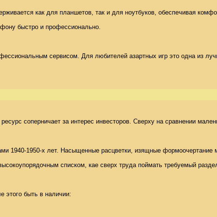
ается как для планшетов, так и для ноутбуков, обеспечивая комфортный 
фону быстро и профессионально. 

фессиональным сервисом. Для любителей азартных игр это одна из лучш
 ресурс соперничает за интерес инвесторов. Сверху на сравнении мален
ами 1940-1950-х лет. Насыщенные расцветки, изящные формоочертание м
ысокоупорядочным списком, кае сверх труда поймать требуемый раздел 
этого быть в наличии: 
