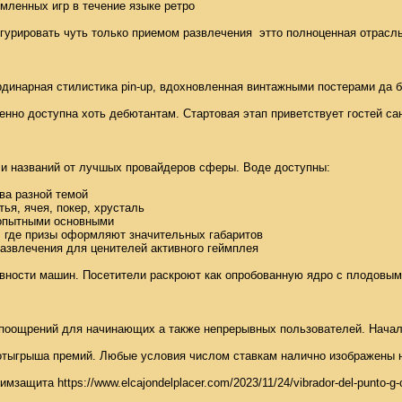
емленных игр в течение языке ретро 

гурировать чуть только приемом развлечения  этто полноценная отрасль


динарная стилистика pin-up, вдохновленная винтажными постерами да ба
енно доступна хоть дебютантам. Стартовая этап приветствует гостей сан
и названий от лучшых провайдеров сферы. Воде доступны: 

вности машин. Посетители раскроют как опробованную ядро с плодовым
поощрений для начинающих а также непрерывных пользователей. Начальн
отыгрыша премий. Любые условия числом ставкам налично изображены на
защита https://www.elcajondelplacer.com/2023/11/24/vibrador-del-punto-g