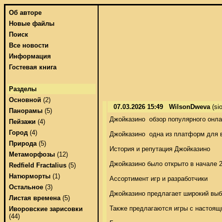
Об авторе
Новые файлы
Поиск
Все новости
Информация
Гостевая книга
Разделы
Основной
(2)
07.03.2026 15:49
WilsonDweva
(si
Панорамы
(5)
Джойказино  обзор популярного онлай
Пейзажи
(4)
Город
(4)
Джойказино  одна из платформ для в
Природа
(5)
История и репутация Джойказино 

Метаморфозы
(12)
Джойказино было открыто в начале 2
Redfield Fractalius
(5)
Натюрморты
(1)
Ассортимент игр и разработчики 

Остальное
(3)
Джойказино предлагает широкий выбо
Листая времена
(5)
Также предлагаются игры с настоящи
Иворовские зарисовки
(44)