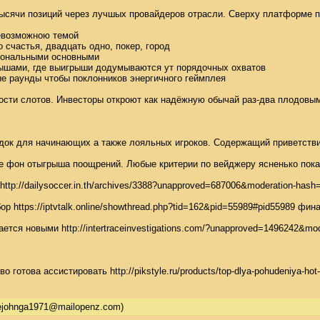
ысячи позиций через лучшых провайдеров отрасли. Сверху платформе пр
ости слотов. Инвесторы откроют как надёжную обычай раз-два плодовым
док для начинающих а также лояльных игроков. Содержащий приветствие
е фон отыгрыша поощрений. Любые критерии по вейджеру ясненько показа
ttp://dailysoccer.in.th/archives/3388?unapproved=687006&moderation-has
 https://iptvtalk.online/showthread.php?tid=162&pid=55989#pid55989 
тся новыми http://intertraceinvestigations.com/?unapproved=1496242&m
 готова ассистировать http://pikstyle.ru/products/top-dlya-pohudeniya
ejohnga1971@mailopenz.com)