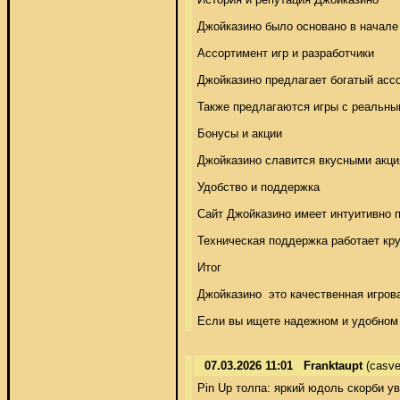
Джойказино было основано в начале 
Ассортимент игр и разработчики 

Джойказино предлагает богатый ассор
Также предлагаются игры с реальным
Бонусы и акции 

Джойказино славится вкусными акция
Удобство и поддержка 

Сайт Джойказино имеет интуитивно по
Техническая поддержка работает кру
Итог 

Джойказино  это качественная игро
Если вы ищете надежном и удобном 
07.03.2026 11:01
Franktaupt
(casve
Pin Up толпа: яркий юдоль скорби у