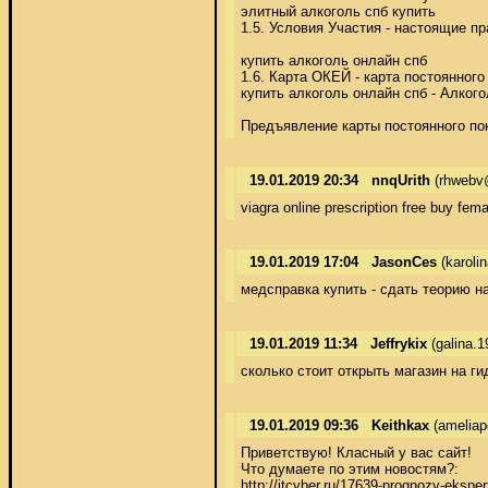
элитный алкоголь спб купить 

1.5. Условия Участия - настоящие п
купить алкоголь онлайн спб 

1.6. Карта ОКЕЙ - карта постоянно
купить алкоголь онлайн спб - Алкогол
Предъявление карты постоянного пок
19.01.2019 20:34
nnqUrith
(rhwebv
viagra online prescription free buy fema
19.01.2019 17:04
JasonCes
(karoli
медсправка купить - сдать теорию на
19.01.2019 11:34
Jeffrykix
(galina.1
сколько стоит открыть магазин на гидр
19.01.2019 09:36
Keithkax
(ameliap
Приветствую! Класный у вас сайт! 

Что думаете по этим новостям?: 

http://itcyber.ru/17639-prognozy-ekspe