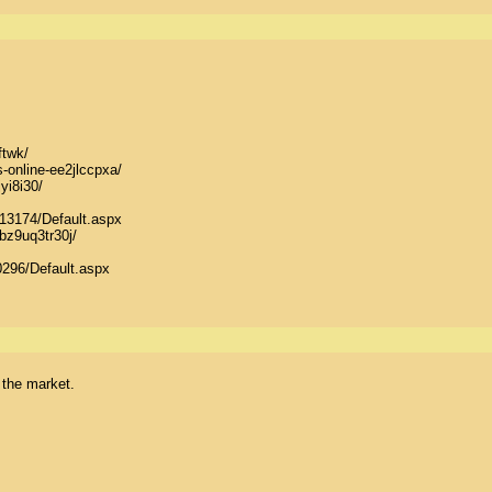
twk/ 

s-online-ee2jlccpxa/ 

i8i30/ 

13174/Default.aspx 

z9uq3tr30j/ 

296/Default.aspx 

the market.
