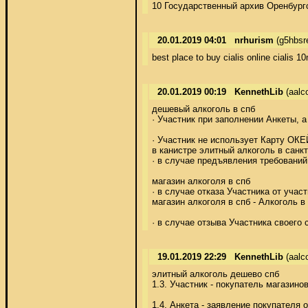
10 Государственный архив Оренбургско
20.01.2019 04:01
nrhurism
(g5hbsr
best place to buy cialis online cialis 1
20.01.2019 00:19
KennethLib
(aalc
дешевый алкоголь в спб 

· Участник при заполнении Анкеты,
· Участник не использует Карту ОКЕЙ
в канистре элитный алкоголь в санкт 
· в случае предъявления требований
магазин алкоголя в спб 

· в случае отказа Участника от учас
магазин алкоголя в спб - Алкоголь в 
· в случае отзыва Участника своего
19.01.2019 22:29
KennethLib
(aalc
элитный алкоголь дешево спб 

1.3. Участник - покупатель магазин
1.4. Анкета - заявление покупател