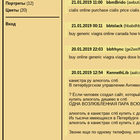
21.01.2019 11:00
bbmBrido
(awbut
Портреты
(12)
cialis online purchase cialis price cialis
Цветы
(20)
Вход
21.01.2019 00:11
bbtslack
(hbabdhb
buy generic viagra online canada how to
20.01.2019 22:03
bbfrhync
(ge2wsff
buy online generic viagra viagra dose 
20.01.2019 12:54
KennethLib
(aalc
канистра ру алкоголь спб 

В петербургском управлении Антимон
? Если человек создал сайт, который
купить алкоголь дешево в спб 

ОДНА ВОЗЛЮБЛЕННАЯ ПАРА ВСЮ 
алкоголь в канистрах спб купить с до
Из тысячи имеющихся в Петербурге к
алкоголь в канистрах спб купить с до
Звоню еще по одному телефону, кото