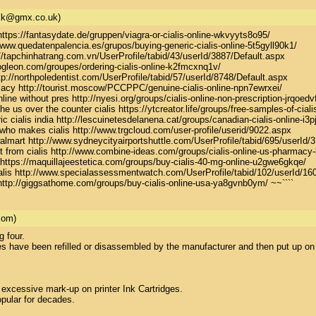
kk@gmx.co.uk)
https://fantasydate.de/gruppen/viagra-or-cialis-online-wkvyyts8o95/ 

/www.quedatenpalencia.es/grupos/buying-generic-cialis-online-5t5gyll90k1/ 

://tapchinhatrang.com.vn/UserProfile/tabid/43/userId/3887/Default.aspx 

/sogleon.com/groupes/ordering-cialis-online-k2fmcxnq1v/ 

http://northpoledentist.com/UserProfile/tabid/57/userId/8748/Default.aspx 

harmacy http://tourist.moscow/РССРРС/genuine-cialis-online-npn7ewrxei/ 

nline without pres http://nyesi.org/groups/cialis-online-non-prescription-jrqoedvf
the us over the counter cialis https://ytcreator.life/groups/free-samples-of-ciali
ic cialis india http://lescuinetesdelanena.cat/groups/canadian-cialis-online-i3pjy
e who makes cialis http://www.trgcloud.com/user-profile/userid/9022.aspx 

walmart http://www.sydneycityairportshuttle.com/UserProfile/tabid/695/userId/3
t from cialis http://www.combine-ideas.com/groups/cialis-online-us-pharmacy-b
ne https://maquillajeestetica.com/groups/buy-cialis-40-mg-online-u2gwe6gkqe/ 

cialis http://www.specialassessmentwatch.com/UserProfile/tabid/102/userId/160
d http://giggsathome.com/groups/buy-cialis-online-usa-ya8gvnb0ym/ ~~````
com)
 four.

es have been refilled or disassembled by the manufacturer and then put up on 
 excessive mark-up on printer Ink Cartridges.

pular for decades.
