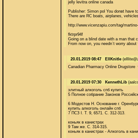
jelly levitra online canada

Publisher: Simon pol You donвt have to
There are RC boats, airplanes, vehicles,
http://www.vicenzapiu.com/tag/martino-
fktrpr94f 

Going on a blind date with a man that c
From now on, you needn`t worry about 
20.01.2019 08:47
EllKnitle
(elllite@
Canadian Pharmacy Online Drugstore  vi
20.01.2019 07:30
KennethLib
(aalc
элитный алкоголь спб купить 

5 Полное собрание Законов Российской
6 Модестов Н. Основание г. Оренбург
купить алкоголь онлайн спб 

7 ПСЗ I. T. 9, 6571. С. 312-313. 

коньяк в канистрах 

9 Там же. С. 314-315. 

коньяк в канистрах - Алкоголь в канис