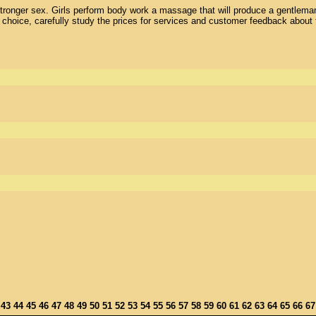
 stronger sex. Girls perform body work a massage that will produce a gentleman
oice, carefully study the prices for services and customer feedback about the 
2
43
44
45
46
47
48
49
50
51
52
53
54
55
56
57
58
59
60
61
62
63
64
65
66
6