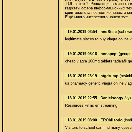
 DJI Inspire 1. Революция в мире ква
гаджеты сфера информационных техн
криптовалюта последние новости сегодня
Ещё много интересного нашел тут:  но
19.01.2019 03:54
nnqSicle
(sahewe
legitimate places to buy viagra online 
19.01.2019 03:18
nnnapept
(georgs
cheap viagra 100mg tablets tadalafil g
18.01.2019 23:19
ntgdrump
(ne4nh
us pharmacy generic viagra online viagr
18.01.2019 22:55
Danielsoogy
(vyz
Resources Films en streaming
18.01.2019 08:00
EROhilsodo
(lord
Visitors to school can find many quest