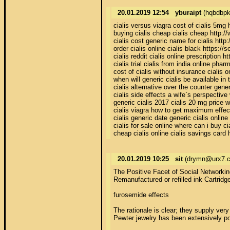
20.01.2019 12:54
yburaipt
(hqbdbp
cialis versus viagra cost of cialis 5mg 
buying cialis cheap cialis cheap http:/
cialis cost generic name for cialis http
order cialis online cialis black https:/
cialis reddit cialis online prescription 
cialis trial cialis from india online p
cost of cialis without insurance cialis o
when will generic cialis be available in 
cialis alternative over the counter gener
cialis side effects a wife`s perspectiv
generic cialis 2017 cialis 20 mg price 
cialis viagra how to get maximum effec
cialis generic date generic cialis onli
cialis for sale online where can i buy 
cheap cialis online cialis savings car
20.01.2019 10:25
sit
(drymn@urx7.
The Positive Facet of Social Networking
Remanufactured or refilled ink Cartridg
furosemide effects

The rationale is clear; they supply very
Pewter jewelry has been extensively po