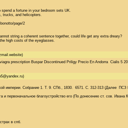
 spend a fortune in your bedroom sets UK.

 trucks, and helicopters.

bonotto/page/2

annot string a coherent sentence together, could life get any extra dreary?

the high costs of the eyeglasses.
zmail.website)
agra prescription Buspar Discontinued Priligy Precio En Andorra  Cialis 5 20
o5@yandex.ru)
 империи. Собрание 1. Т. 9. СПб., 1830.  6571. С. 312-313 (Далее  ПСЗ I
а и первоначальное благоустройство его (По донесению ст. сов. Ивана К
трах в спб. 
