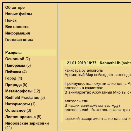
Об авторе
Новые файлы
Поиск
Все новости
Информация
Гостевая книга
Разделы
Основной
(2)
21.01.2019 18:33
KennethLib
(aalc
Панорамы
(5)
канистра ру алкоголь 

Пейзажи
(4)
Ароматный Мир соблюдает законодате
Город
(4)
Преимущества покупки алкоголя в А
Природа
(5)
алкоголь в канистрах 

Метаморфозы
(12)
В винмаркетах Ароматный Мир вы смо
Redfield Fractalius
(5)
алкоголь спб 

Натюрморты
(1)
В наших винмаркетах вас ждут: 

алкоголь спб - Алкоголь в канистрах в
Остальное
(3)
Листая времена
(5)
широкий ассортимент алкогольных и
Иворовские зарисовки
(44)