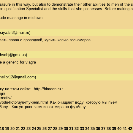
asure in this way, but also to demonstrate their other abilities to men of the
qualification Specialist and the skills that she possesses. Before making a ch
Nude massage in midtown
siya.5.8@mail.ru)
елать права с проводкой, купить копию госномеров
rhvdhj@gmx.us)
e a generic for viagra
mellor12@gmail.com)
а этом сайте:  http://himaan.ru : 

n/ 

eativ/ 

t-vodu-kotoruyu-my-pem.html  Как очищают воду, которую мы пьем  

болу   Как устроен чемпионат мира по футболу
18
19
20
21
22
23
24
25
26
27
28
29
30
31
32
33
34
35
36
37
38
39
40
41
4