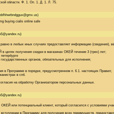
й области. Ф. 1. Oп. 1. Д. 1. Л. 75.
ebfhhwrbndggux@gmx.us)
0mg buying cialis online safe
o5@yandex.ru)
 а равно в любых иных случаях предоставляет информацию (сведения), 
 в целях получения скидки в магазинах ОКЕЙ течение 3 (трех) лет; 

петербурге 

 государственных органов, обязательных для исполнения; 

тия в Программе в порядке, предусмотренном п. 6.1. настоящих Правил; 

канистрах в спб. 

 согласия на обработку Организатором персональных данных.
o5@yandex.ru)
ов ОКЕЙ или потенциальный клиент, который согласился с условиями учас
я о вступлении в Программу для получения всех преимуществ, предоста