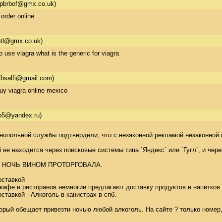
ipbrbof@gmx.co.uk)
 order online
tl@gmx.co.uk)
 use viagra what is the generic for viagra
bsalfi@gmail.com)
buy viagra online mexico
o5@yandex.ru)
опольной службы подтвердили, что с незаконной рекламой незаконной про
 не находится через поисковые системы типа `Яндекс` или `Гугл`, и чер
НОЧЬ ВИНОМ ПРОТОРГОВАЛА. 

ставкой 

афе и ресторанов немногие предлагают доставку продуктов и напитков на
ставкой - Алкоголь в канистрах в спб. 

рый обещает привезти ночью любой алкоголь. На сайте ? только номер, 