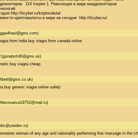
дрокоптеров   DJI Inspire 1. Революция в мире квадрокоптеров  

ологий 

 http://itcyber.ru/kriptovaluta/ 

вости криптовалюты в мире на сегодня  http://itcyber.ru/
ggw4hasl@gmx.com)
viagra from india buy viagra from canada online
r1gsnatsrtnlfi@gmx.us)
eneric buy viagra cheap
lhbetl@gmx.co.uk)
a buy generic viagra online safely
hlecovaeva19752@mail.ru)
bliz@yandex.ru)
ionnaires woman of any age and nationality performing thai massage in the cit