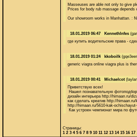
Masseuses are able not only to give ple
Prices for body rub massage depends on 
Our showroom works in Manhattan. : 
18.01.2019 06:47
KennethInfes
(gar
где купить водительские права - сд
18.01.2019 01:24
kkoboilk
(gqe3ee
generic viagra online viagra plus is ther
18.01.2019 00:41
Michaelcot
(layla
Приветствую всех! 

 Нашел познавательную фотоподборку н
дизайн интерьера http://himaan.ru/dizaj
как сделать креатив http://himaan.ru/kr
http://himaan.ru/5610-kak-ochischayu
 Как устроен чемпионат мира по фут
Страницы:
1
2
3
4
5
6
7
8
9
10
11
12
13
14
15
16
17