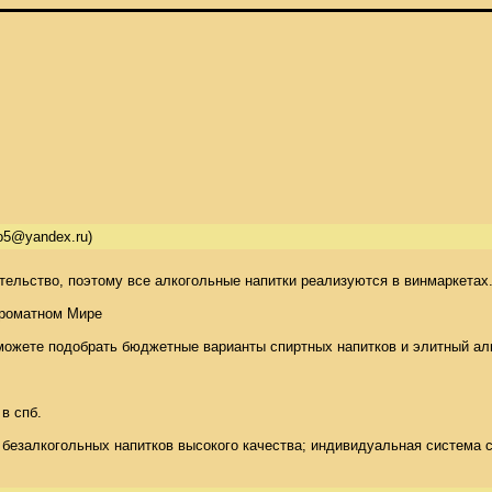
o5@yandex.ru)
льство, поэтому все алкогольные напитки реализуются в винмаркетах. 
роматном Мире 

жете подобрать бюджетные варианты спиртных напитков и элитный алкого
 спб. 

 безалкогольных напитков высокого качества; индивидуальная система 