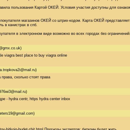
равила пользования Картой ОКЕЙ. Условия участия доступны для ознакомл
го покупателя магазинов ОКЕЙ со штрих-кодом. Карта ОКЕЙ представляе
ь в канистрах в спб. 

упателя в электронном виде возможно во всех городах без ограничений
@gmx.co.uk)
le viagra best place to buy viagra online
na.tropkova2i@mail.ru)
 права, сколько стоят права
976wi3@mail.ru)
е - hydra centr, https hydra center inbox
eters19@gmail.com)
rtov-bitkoin-budet-zhit.html Прогнозы экспертов: биткоин будет жить 
